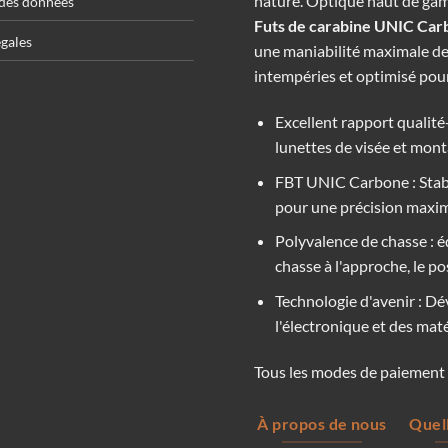
nature. Optique haut de gamme
 des données
Futs de carabine UNIC Carbo
gales
une maniabilité maximale de
intempéries et optimisé pour
Excellent rapport qualité
lunettes de visée et mont
FBT UNIC Carbone : Stabi
pour une précision maxim
Polyvalence de chasse : é
chasse à l'approche, le pos
Technologie d'avenir : D
l'électronique et des mat
Tous les modes de paiement c
À propos de nous
Quell