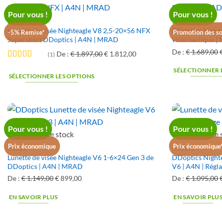
Pour vous !
Pour vous !
2,5-15X56
5-30X50
Lunette de visée Nighteagle V8 2,5-20×56 NFX
DDoptics Night
-5% Remise*
Promotion des so
Supershort DDoptics | A4N | MRAD
visée tactique 
Le
Le
De :
€
1.689,00
De :
€
1.897,00
€
1.812,00
(1)
prix
prix
Rated
4
SÉLECTIONNER 
out of 5
original
actuel
SÉLECTIONNER LES OPTIONS
était
est
:
:
:
€ 1.897,00.
€ 1.812,00.
Pour vous !
Pour vous !
En rupture de stock
En rupture de 
Prix économique
Prix économique
1-6X24
5-30X50
Lunette de visée Nighteagle V6 1-6×24 Gen 3 de
DDoptics Nighte
DDoptics | A4N | MRAD
V6 | A4N | Rég
De :
€
1.149,00
Le
€
899,00
Le
De :
€
1.095,00
prix
prix
EN SAVOIR PLUS
EN SAVOIR PLU
original
actuel
était
est