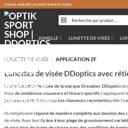
Passer
ENVOI ASSURÉ
|
ACHAT SUR FACTURE
au
contenu
JUMELLE
LUNETTE DE VISÉE
LO
LUNETTE DE VISÉE
/
APPLICATION ZF
Lunettes de visée DDoptics avec rétic
Le site
Lunettes de visée de la marque Dresdner DDoptics
em
Pour
de nombreux chasseurs et tireurs sportifs
s'appliquent l
prix incroyable
(beaucoup
Les chasseurs racontent
qu'elle l'a
o
Ils remplissent
répond de manière complète aux besoins des ch
de visée. Avec leur
Grâce à leur plage de grossissement variable
et pour tous les types de chasse avec des conditions de lumin