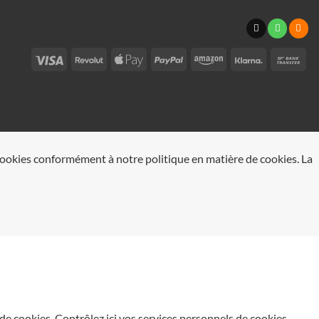
Visa
Revolut
Apple
PayPal
Amazon
Klarna
Vi
Pay
ban
e cookies conformément à notre politique en matière de cookies. La
de cookies. Contrôlez ici vos services personnels de cookies.