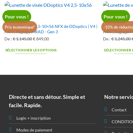
:
:
:
€ 1.149,00.
€ 899,00.
Pour vous !
Pour vous !
2,5-10X56
2,5-15X50
Lunette de visée 2,5-10×56 NFX de DDoptics | V4 |
Lunette de visé
Prix économique*
-10% de réductio
A4N | Réglage MRAD - Gen 3
A4N | Réglage 
De :
€
1.145,00
Le
€
849,00
Le
De :
€
1.245,00
prix
prix
SÉLECTIONNER LES OPTIONS
SÉLECTIONNER 
original
actuel
était
est
:
:
:
€ 1.145,00.
€ 849,00.
Directe et sans détour. Simple et
Notre servi
facile. Rapide.
Contact
Login + inscription
CONDITIO
Modes de paiement