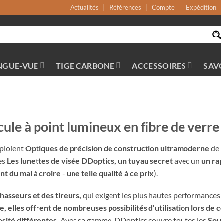
Actualités
Références
Compte
Expédition
NGUE-VUE
TIGE CARBONE
ACCESSOIRES
SAV
ule à point lumineux en fibre de verre
ploient
Optiques de précision de construction ultramoderne
de 
es
Les lunettes de visée DDoptics, un tuyau secret
avec un
un ra
nt du mal à croire
-
une telle qualité à ce prix
).
asseurs et des tireurs,
qui exigent les plus hautes performances 
, elles offrent de nombreuses possibilités d'utilisation lors de 
osité différentes.
Avec sa gamme, DDoptics couvre toutes les
Sou