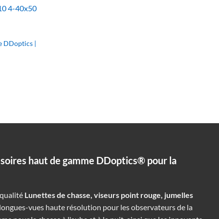
00.
 DDoptics |
00.
ssoires haut de gamme DDoptics® pour la
qualité
Lunettes de chasse, viseurs point rouge, jumelles
longues-vues haute résolution pour les observateurs de la