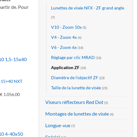
artir de. Pour
Lunettes de visée NFX - ZF grand angle
(7)
V10 - Zoom 10x
(5)
V4 - Zoom 4x
(4)
V6 - Zoom 6x
(14)
Réglage par clic MRAD
(16)
Application ZF
(24)
Diamètre de l'objectif ZF
(23)
5-15×40 NXT
Taille de la lunette de visée
(23)
€
1.056,00
Plage
Le
de
prix
Viseurs réflecteurs Red Dot
(5)
prix :
actuel
Montages de lunettes de visée
(4)
€ 957,00
est
à
:
Longue-vue
(7)
€ 1.056,00
€ 957,00
–
Spécial