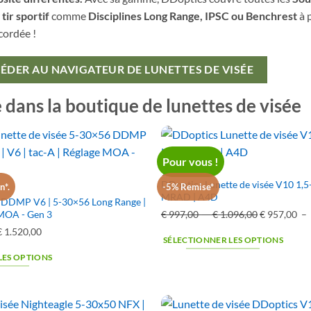
tir sportif
comme
Disciplines Long Range, IPSC ou Benchrest
à p
cordée !
CÉDER AU NAVIGATEUR DE LUNETTES DE VISÉE
e dans la boutique de lunettes de visée
Pour vous !
1,5-15X40
DDoptics Lunette de visée V10 1,
n*.
-5% Remise*
MRAD | A4D
e DDMP V6 | 5-30×56 Long Range |
€
997,00
–
€
1.096,00
Plage
Le
€
957,00
–
 MOA - Gen 3
de
prix
Le
€
1.520,00
Le
SÉLECTIONNER LES OPTIONS
prix :
original
prix
prix
LES OPTIONS
€ 997,00
était
original
actuel
à
:
était
est
€ 1.096,00
€ 997,00
:
–