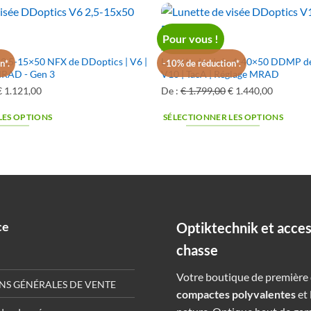
€ 1.158,00.
€ 1.042,
:
€ 1.095,00.
€ 799,00.
Pour vous !
4-40X50
e 2,5-15×50 NFX de DDoptics | V6 |
Lunette de visée 4-40×50 DDMP de
n*.
-10% de réduction*.
MRAD - Gen 3
V10 | TacA | Réglage MRAD
Le
€
1.121,00
Le
De :
€
1.799,00
Le
€
1.440,00
Le
prix
prix
prix
prix
LES OPTIONS
SÉLECTIONNER LES OPTIONS
original
actuel
original
actuel
était
est
était
est
:
:
:
€ 1.245,00.
€ 1.121,00.
€ 1.799,00.
€ 1.440,
ce
Optiktechnik et acce
chasse
Votre boutique de première 
NS GÉNÉRALES DE VENTE
compactes polyvalentes
et 