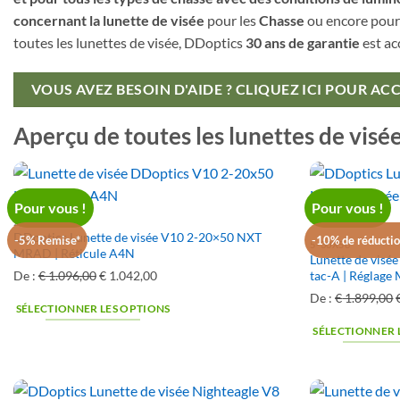
concernant la lunette de visée
pour les
Chasse
ou encore pour
toutes les lunettes de visée, DDoptics
30 ans de garantie
est ac
VOUS AVEZ BESOIN D'AIDE ? CLIQUEZ ICI POUR AC
Aperçu de toutes les lunettes de visé
Pour vous !
Pour vous !
2,5-15X50
DDoptics Lunette de visée V10 2-20×50 NXT
-5% Remise*
-10% de réductio
5-30X56
MRAD | Réticule A4N
Lunette de visé
De :
€
1.096,00
Le
€
1.042,00
Le
tac-A | Réglage
prix
prix
De :
€
1.899,00
SÉLECTIONNER LES OPTIONS
original
actuel
SÉLECTIONNER 
était
est
:
:
€ 1.096,00.
€ 1.042,00.
: