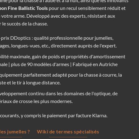
 pour la chasse à l'aube et à la nuit, ainsi que les innovants
n Fine Ballistic Tools
pour un recul sensiblement réduit et
 votre arme. Développé avec des experts, résistant aux
 le succès de la chasse.
-prix DDoptics : qualité professionnelle pour jumelles,
ages, longues-vues, etc., directement auprès de l'expert.
lité maximale, gain de poids et propriétés d'amortissement
ale | plus de 90 modèles d'armes | Fabriqué en Autriche
quipement parfaitement adapté pour la chasse à courre, la
te et le tir à longue distance.
éveloppement continu dans les domaines de l'optique, de
ériaux de crosse les plus modernes.
ourants, y compris le paiement par facture Klarna.
es jumelles ?
Wiki de termes spécialisés