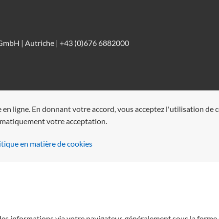
GmbH | Autriche |
+43 (0)676 6882000
e en ligne. En donnant votre accord, vous acceptez l'utilisation d
tomatiquement votre acceptation.
itique en matière de cookies
 des informations via votre navigateur, généralement sous la forme 