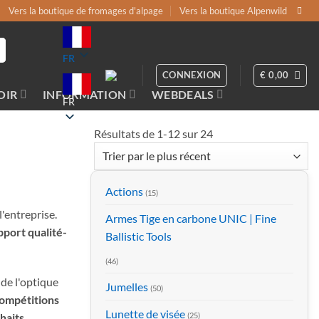
Vers la boutique de fromages d'alpage
Vers la boutique Alpenwild
FR
CONNEXION
€
0,00
OIR
INFORMATION
WEBDEALS
FR
Résultats de 1-12 sur 24
Classés
par
ordre
chronologique
Actions
(15)
l'entreprise.
Armes Tige en carbone UNIC | Fine
pport qualité-
Ballistic Tools
(46)
de l'optique
Jumelles
(50)
compétitions
Lunette de visée
(25)
haits