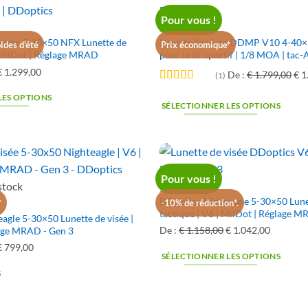
€ 1.899,00.
€ 1.520,00.
Pour vous !
€ 1.096,00P
4-40X50
eagle 5-30×50 NFX Lunette de
Lunette de visée DDMP V10 4-40×
ldes d'été
Prix économique*
de
| MilDot | Réglage MRAD
pour le tir sportif | 1/8 MOA | tac-
prix :
Le
€
1.299,00
Le
Le
De :
€
1.799,00
€
1
(1)
€ 997,00
prix
prix
pri
Rated
5
out
à
LES OPTIONS
of 5
original
actuel
ori
SÉLECTIONNER LES OPTIONS
€ 1.096,00.
était
est
éta
:
:
€ 1.689,00.
€ 1.299,00.
€ 1
Pour vous !
stock
5-30X50
DDoptics Nighteagle 5-30×50 Lune
*
-10% de réduction*.
tactique | V6 | MilDot | Réglage M
agle 5-30×50 Lunette de visée |
De :
€
1.158,00
Le
€
1.042,00
Le
lage MRAD - Gen 3
prix
prix
Le
€
799,00
Le
SÉLECTIONNER LES OPTIONS
original
actuel
prix
prix
S
était
est
original
actuel
:
:
était
est