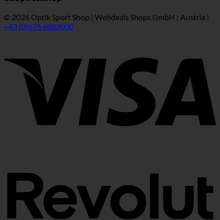
© 2026 Optik Sport Shop | Webdeals Shops GmbH | Austria |
+43 (0)676 6882000
V
R