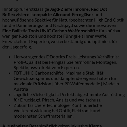
Ihr Shop für erstklassige
Jagd-Zielfernrohre, Red Dot
Reflexvisiere, kompakte Allround-Ferngläser
und
hochauflösende Spektive für Naturbeobachter. High End Optik
für die Dämmerungs- und Nachtjagd sowie die innovativen
Fine Ballistic Tools UNIC Carbon Waffenschäfte
für spürbar
weniger Rückstoß und höchste Führigkeit Ihrer Waffe.
Entwickelt mit Experten, wetterbeständig und optimiert für
den Jagderfolg.
Hervorragendes DDoptics Preis-Leistungs-Verhältnis:
Profi-Qualität bei Fernglas, Zielfernrohr & Montagen,
Spektiv, usw. direkt vom Experten.
FBT UNIC Carbonschäfte: Maximale Stabilität,
Gewichtsersparnis und dämpfende Eigenschaften für
maximale Präzision | über 90 Waffenmodelle | Made in
Austria
Jagdliche Vielseitigkeit: Perfekt abgestimmte Ausrüstung
für Drückjagd, Pirsch, Ansitz und Weitschuss.
Zukunftssichere Technologie: Kontinuierliche
Weiterentwicklung bei Optik, Elektronik und
modernsten Schaftmaterialien.
Alle gängigen Bezahlmöglichkeiten inklusive Klarna