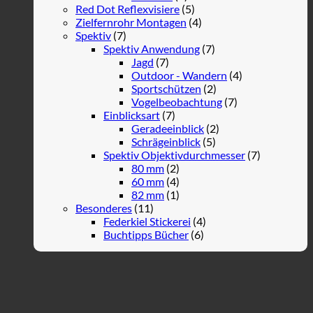
Red Dot Reflexvisiere
(5)
Zielfernrohr Montagen
(4)
Spektiv
(7)
Spektiv Anwendung
(7)
Jagd
(7)
Outdoor - Wandern
(4)
Sportschützen
(2)
Vogelbeobachtung
(7)
Einblicksart
(7)
Geradeeinblick
(2)
Schrägeinblick
(5)
Spektiv Objektivdurchmesser
(7)
80 mm
(2)
60 mm
(4)
82 mm
(1)
Besonderes
(11)
Federkiel Stickerei
(4)
Buchtipps Bücher
(6)