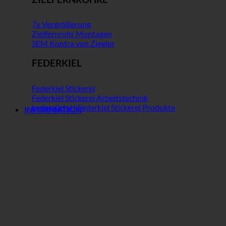
7x Vergrößerung
Zielfernrohr Montagen
SEM Kontra von Ziegler
FEDERKIEL
Federkiel Stickerei
Federkiel Stickerei Arbeitstechnik
Ledergürtel | Federkiel Stickerei Produkte
INFORMATION