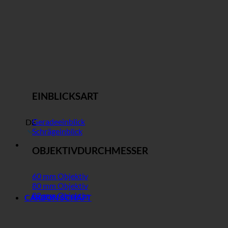
EINBLICKSART
Geradeeinblick
DE
Schrägeinblick
OBJEKTIVDURCHMESSER
60 mm Objektiv
80 mm Objektiv
82 mm Objektiv
CARBON SCHAFT