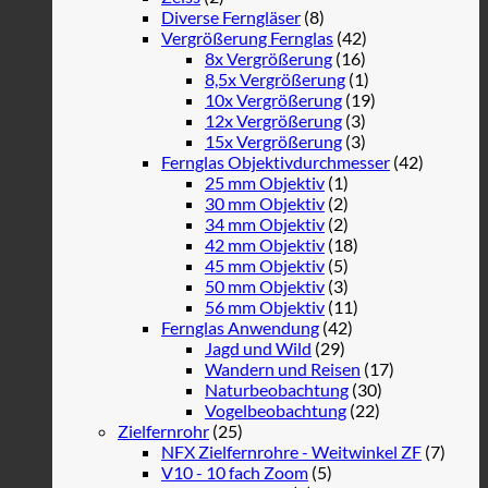
Diverse Ferngläser
(8)
Vergrößerung Fernglas
(42)
8x Vergrößerung
(16)
8,5x Vergrößerung
(1)
10x Vergrößerung
(19)
12x Vergrößerung
(3)
15x Vergrößerung
(3)
Fernglas Objektivdurchmesser
(42)
25 mm Objektiv
(1)
30 mm Objektiv
(2)
34 mm Objektiv
(2)
42 mm Objektiv
(18)
45 mm Objektiv
(5)
50 mm Objektiv
(3)
56 mm Objektiv
(11)
Fernglas Anwendung
(42)
Jagd und Wild
(29)
Wandern und Reisen
(17)
Naturbeobachtung
(30)
Vogelbeobachtung
(22)
Zielfernrohr
(25)
NFX Zielfernrohre - Weitwinkel ZF
(7)
V10 - 10 fach Zoom
(5)