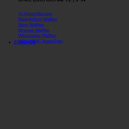
7x Vergrößerung
Steel Action Waffen
Steyr Waffen
Strasser Waffen
Winchester Waffen
NEU: UNIC SuperErgo
ZUBEHÖR