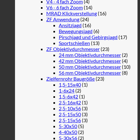
V4 - 4 fach Zoom
(4)
V6 - 6 fach Zoom
(14)
MRAD Klickverstellung
(16)
ZF Anwendung
(24)
Ansitzjagd
(16)
Bewegungsjagd
(6)
Pirschjagd und Gebirgsjagd
(17)
Sportschießen
(13)
ZF Objektivdurchmesser
(23)
24 mm Objektivdurchmesser
(2)
42 mm Objektivdurchmesser
(4)
50 mm Objektivdurchmesser
(10)
56 mm Objektivdurchmesser
(8)
Zielfernrohr Baugröße
(23)
1,5-15x40
(1)
1-6x24
(2)
1,5-6x42
(1)
2,5-16x42
(1)
2,5-10x56
(3)
2,5-15x50
(3)
2,5-15x56
(3)
5-30x50
(5)
4-40x50
(2)
5-30x56
(2)