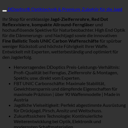
DDoptics® Optiktechnik & Premium-Zubehör für die Jagd
Ihr Shop für erstklassige
Jagd-Zielfernrohre, Red Dot
Reflexvisiere, kompakte Allround-Ferngläser
und
hochauflösende Spektive für Naturbeobachter. High End Optik
für die Dämmerungs- und Nachtjagd sowie die innovativen
Fine Ballistic Tools UNIC Carbon Waffenschäfte
für spürbar
weniger Rückstoß und höchste Führigkeit Ihrer Waffe.
Entwickelt mit Experten, wetterbeständig und optimiert für
den Jagderfolg.
Hervorragendes DDoptics Preis-Leistungs-Verhältnis:
Profi-Qualität bei Fernglas, Zielfernrohr & Montagen,
Spektiv, usw. direkt vom Experten.
FBT UNIC Carbonschäfte: Maximale Stabilität,
Gewichtsersparnis und dämpfende Eigenschaften für
maximale Präzision | über 90 Waffenmodelle | Made in
Austria
Jagdliche Vielseitigkeit: Perfekt abgestimmte Ausrüstung
für Drückjagd, Pirsch, Ansitz und Weitschuss.
Zukunftssichere Technologie: Kontinuierliche
Weiterentwicklung bei Optik, Elektronik und
modernsten Schaftmaterialien.