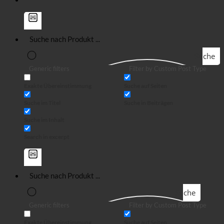
Suche
Generic filters
Filter by Custom Post Type
Exakte Übereinstimmung
Suche auf Seiten
Suche im Titel
Suche in Beiträgen
Suche im Inhalt
Search in excerpt
Suche
Generic filters
Filter by Custom Post Type
Exakte Übereinstimmung
Suche auf Seiten