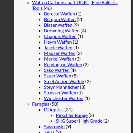
Waffen Carbonschaft UNIC | Fine Ballistic
Tools
(46)
Beretta Waffen
(1)
Bergara Waffen
(2)
Blaser Waffen
(9)
Browning Waffen
(4)
Chapuis Waffen
(1)
Heym Waffen
(1)
Jakele Waffen
(1)
Mauser Waffen
(3)
Merkel Waffen
(3)
Remington Waffen
(2)
Sako Waffen
(1)
Sauer Waffen
(5)
Steel Action Waffen
(2)
Steyr Mannlicher
(8)
Strasser Waffen
(1)
Winchester Waffen
(1)
Fernglas
(50)
DDoptics
(31)
Pirschler Range
(3)
SHG Super High Grade
(2)
Swarovski
(9)
Zeiss
(2)