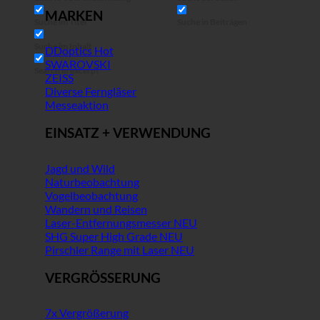
MARKEN
Suche im Titel
Suche in Beiträgen
Suche im Inhalt
DDoptics
SWAROVSKI
Search in excerpt
ZEISS
Diverse Ferngläser
Messeaktion
EINSATZ + VERWENDUNG
Jagd und Wild
Naturbeobachtung
Vogelbeobachtung
Wandern und Reisen
Laser-Entfernungsmesser
SHG Super High Grade
Pirschler Range mit Laser
VERGRÖSSERUNG
7x Vergrößerung