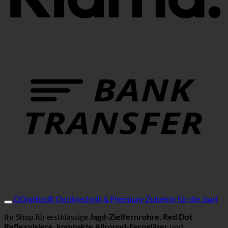
B
DDoptics® Optiktechnik & Premium-Zubehör für die Jagd
Ihr Shop für erstklassige
Jagd-Zielfernrohre, Red Dot
Reflexvisiere, kompakte Allround-Ferngläser
und