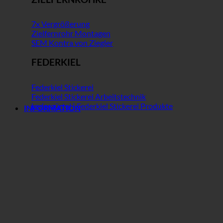
7x Vergrößerung
Zielfernrohr Montagen
SEM Kontra von Ziegler
FEDERKIEL
Federkiel Stickerei
Federkiel Stickerei Arbeitstechnik
Ledergürtel | Federkiel Stickerei Produkte
INFORMATION