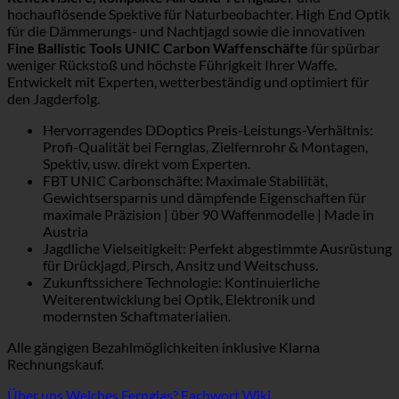
hochauflösende Spektive für Naturbeobachter. High End Optik
für die Dämmerungs- und Nachtjagd sowie die innovativen
Fine Ballistic Tools UNIC Carbon Waffenschäfte
für spürbar
weniger Rückstoß und höchste Führigkeit Ihrer Waffe.
Entwickelt mit Experten, wetterbeständig und optimiert für
den Jagderfolg.
Hervorragendes DDoptics Preis-Leistungs-Verhältnis:
Profi-Qualität bei Fernglas, Zielfernrohr & Montagen,
Spektiv, usw. direkt vom Experten.
FBT UNIC Carbonschäfte: Maximale Stabilität,
Gewichtsersparnis und dämpfende Eigenschaften für
maximale Präzision | über 90 Waffenmodelle | Made in
Austria
Jagdliche Vielseitigkeit: Perfekt abgestimmte Ausrüstung
für Drückjagd, Pirsch, Ansitz und Weitschuss.
Zukunftssichere Technologie: Kontinuierliche
Weiterentwicklung bei Optik, Elektronik und
modernsten Schaftmaterialien.
Alle gängigen Bezahlmöglichkeiten inklusive Klarna
Rechnungskauf.
Über uns
Welches Fernglas?
Fachwort Wiki