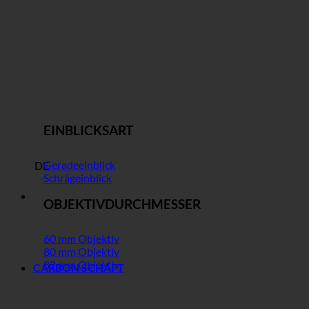
EINBLICKSART
Geradeeinblick
DE
Schrägeinblick
OBJEKTIVDURCHMESSER
60 mm Objektiv
80 mm Objektiv
82 mm Objektiv
CARBON SCHAFT