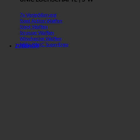
7x Vergrößerung
Steel Action Waffen
Steyr Waffen
Strasser Waffen
Winchester Waffen
NEU: UNIC SuperErgo
ZUBEHÖR