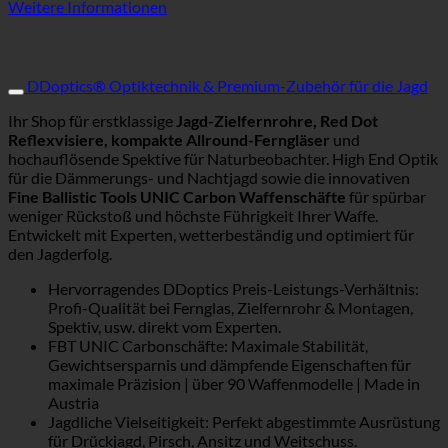
Weitere Informationen
DDoptics® Optiktechnik & Premium-Zubehör für die Jagd
Ihr Shop für erstklassige
Jagd-Zielfernrohre, Red Dot
Reflexvisiere, kompakte Allround-Ferngläser
und
hochauflösende Spektive für Naturbeobachter. High End Optik
für die Dämmerungs- und Nachtjagd sowie die innovativen
Fine Ballistic Tools UNIC Carbon Waffenschäfte
für spürbar
weniger Rückstoß und höchste Führigkeit Ihrer Waffe.
Entwickelt mit Experten, wetterbeständig und optimiert für
den Jagderfolg.
Hervorragendes DDoptics Preis-Leistungs-Verhältnis:
Profi-Qualität bei Fernglas, Zielfernrohr & Montagen,
Spektiv, usw. direkt vom Experten.
FBT UNIC Carbonschäfte: Maximale Stabilität,
Gewichtsersparnis und dämpfende Eigenschaften für
maximale Präzision | über 90 Waffenmodelle | Made in
Austria
Jagdliche Vielseitigkeit: Perfekt abgestimmte Ausrüstung
für Drückjagd, Pirsch, Ansitz und Weitschuss.