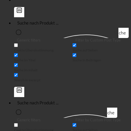
Suche
Generic filters
Filter by Custom Post Type
Exakte Übereinstimmung
Suche auf Seiten
Suche im Titel
Suche in Beiträgen
Suche im Inhalt
Search in excerpt
Suche
Generic filters
Filter by Custom Post Type
Exakte Übereinstimmung
Suche auf Seiten