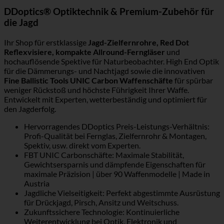
DDoptics® Optiktechnik & Premium-Zubehör für
die Jagd
Ihr Shop für erstklassige
Jagd-Zielfernrohre, Red Dot
Reflexvisiere, kompakte Allround-Ferngläser
und
hochauflösende Spektive für Naturbeobachter. High End Optik
für die Dämmerungs- und Nachtjagd sowie die innovativen
Fine Ballistic Tools UNIC Carbon Waffenschäfte
für spürbar
weniger Rückstoß und höchste Führigkeit Ihrer Waffe.
Entwickelt mit Experten, wetterbeständig und optimiert für
den Jagderfolg.
Hervorragendes DDoptics Preis-Leistungs-Verhältnis:
Profi-Qualität bei Fernglas, Zielfernrohr & Montagen,
Spektiv, usw. direkt vom Experten.
FBT UNIC Carbonschäfte: Maximale Stabilität,
Gewichtsersparnis und dämpfende Eigenschaften für
maximale Präzision | über 90 Waffenmodelle | Made in
Austria
Jagdliche Vielseitigkeit: Perfekt abgestimmte Ausrüstung
für Drückjagd, Pirsch, Ansitz und Weitschuss.
Zukunftssichere Technologie: Kontinuierliche
Weiterentwicklung bei Optik, Elektronik und