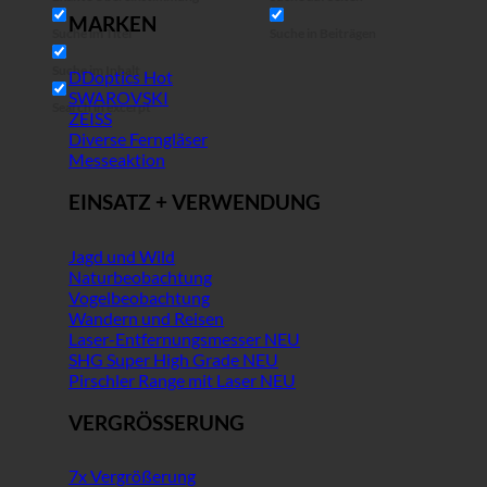
MARKEN
Suche im Titel
Suche in Beiträgen
Suche im Inhalt
DDoptics
SWAROVSKI
Search in excerpt
ZEISS
Diverse Ferngläser
Messeaktion
EINSATZ + VERWENDUNG
Jagd und Wild
Naturbeobachtung
Vogelbeobachtung
Wandern und Reisen
Laser-Entfernungsmesser
SHG Super High Grade
Pirschler Range mit Laser
VERGRÖSSERUNG
7x Vergrößerung