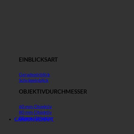
EINBLICKSART
Geradeeinblick
Schrägeinblick
OBJEKTIVDURCHMESSER
60 mm Objektiv
80 mm Objektiv
82 mm Objektiv
CARBON SCHAFT