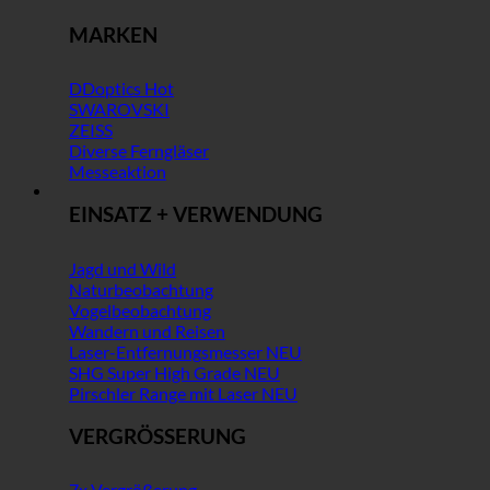
MARKEN
DDoptics
SWAROVSKI
ZEISS
Diverse Ferngläser
Messeaktion
EINSATZ + VERWENDUNG
Jagd und Wild
Naturbeobachtung
Vogelbeobachtung
Wandern und Reisen
Laser-Entfernungsmesser
SHG Super High Grade
Pirschler Range mit Laser
VERGRÖSSERUNG
7x Vergrößerung