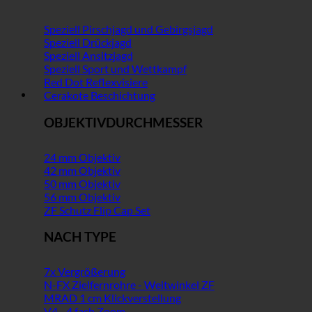
Speziell Pirschjagd und Gebirgsjagd
Speziell Drückjagd
Speziell Ansitzjagd
Speziell Sport und Wettkampf
Red Dot Reflexvisiere
Cerakote Beschichtung
OBJEKTIVDURCHMESSER
24 mm Objektiv
42 mm Objektiv
50 mm Objektiv
56 mm Objektiv
ZF Schutz Flip Cap Set
NACH TYPE
7x Vergrößerung
N-FX Zielfernrohre - Weitwinkel ZF
MRAD 1 cm Klickverstellung
V4 - 4 fach Zoom