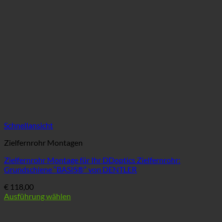
Schnellansicht
Zielfernrohr Montagen
Zielfernrohr Montage für Ihr DDoptics Zielfernrohr:
Grundschiene “BASIS®” von DENTLER
€
118,00
Ausführung wählen
Dieses
Produkt