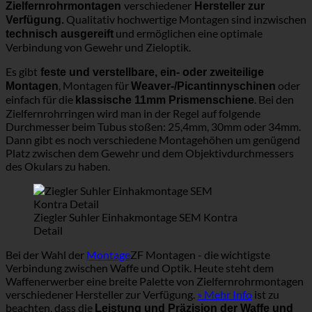
verschiedener
Zielfernrohrmontagen
Hersteller zur
Qualitativ hochwertige Montagen sind inzwischen
Verfügung.
und ermöglichen eine optimale
technisch ausgereift
Verbindung von Gewehr und Zieloptik.
Es gibt
feste und verstellbare, ein- oder zweiteilige
, Montagen für
oder
Montagen
Weaver-/Picantinnyschinen
einfach für die
. Bei den
klassische 11mm Prismenschiene
Zielfernrohrringen wird man in der Regel auf folgende
Durchmesser beim Tubus stoßen: 25,4mm, 30mm oder 34mm.
Dann gibt es noch verschiedene Montagehöhen um genügend
Platz zwischen dem Gewehr und dem Objektivdurchmessers
des Okulars zu haben.
Ziegler Suhler Einhakmontage SEM Kontra
Detail
Bei der Wahl der
Montage
ZF Montagen - die wichtigste
Verbindung zwischen Waffe und Optik. Heute steht dem
Waffenerwerber eine breite Palette von Zielfernrohrmontagen
verschiedener Hersteller zur Verfügung.
» Mehr Info
ist zu
beachten, dass die
Leistung und Präzision der Waffe und