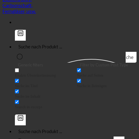
Suche
Generic filters
Filter by Custom Post Type
Exakte Übereinstimmung
Suche auf Seiten
Suche im Titel
Suche in Beiträgen
Suche im Inhalt
Search in excerpt