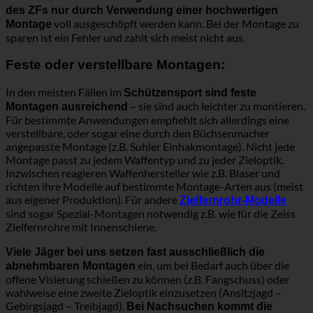
des ZFs nur durch Verwendung einer hochwertigen
voll ausgeschöpft werden kann. Bei der Montage zu
Montage
sparen ist ein Fehler und zahlt sich meist nicht aus.
Feste oder verstellbare Montagen:
In den meisten Fällen im
Schützensport sind feste
– sie sind auch leichter zu montieren.
Montagen ausreichend
Für bestimmte Anwendungen empfiehlt sich allerdings eine
verstellbare, oder sogar eine durch den Büchsenmacher
angepasste Montage (z.B. Suhler Einhakmontage). Nicht jede
Montage passt zu jedem Waffentyp und zu jeder Zieloptik.
Inzwischen reagieren Waffenhersteller wie z.B. Blaser und
richten ihre Modelle auf bestimmte Montage-Arten aus (meist
aus eigener Produktion). Für andere
Zielfernrohr-Modelle
sind sogar Spezial-Montagen notwendig z.B. wie für die Zeiss
Zielfernrohre mit Innenschiene.
Viele Jäger bei uns setzen fast ausschließlich die
ein, um bei Bedarf auch über die
abnehmbaren Montagen
offene Visierung schießen zu können (z.B. Fangschuss) oder
wahlweise eine zweite Zieloptik einzusetzen (Ansitzjagd –
Gebirgsjagd – Treibjagd).
Bei Nachsuchen kommt die