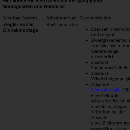
Hier finden Sie eine Übersicht der gängigsten
Montagearten und Hersteller:
Montage System
Selbstmontage
Besonderheiten
Büchsenmacher
Ziegler Suhler
Edel, sehr Formsch
Einhakmontage
und elegant
Zweitgläser einfach
zum Wechseln- nur
weitere Ringe
erforderlich
absolute
Spannungsfreiheit
absolute
Wiederholgenauigk
Absolute
Schussfestigkeit
Ob
eine Zieloptik
schussfest ist, ist m
eine der wichtiges
Kriterium bei der
Auswahl
eines Zielfernrohrs 
speziell für starke