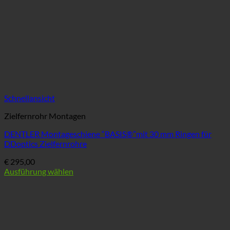
Produktseite
gewählt
werden
Schnellansicht
Zielfernrohr Montagen
DENTLER Montageschiene “BASIS®”mit 30 mm Ringen für
DDoptics Zielfernrohre
€
295,00
Ausführung wählen
Dieses
Produkt
weist
mehrere
Varianten
auf.