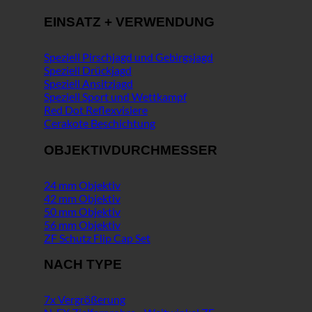
EINSATZ + VERWENDUNG
Speziell Pirschjagd und Gebirgsjagd
Speziell Drückjagd
Speziell Ansitzjagd
Speziell Sport und Wettkampf
Red Dot Reflexvisiere
Cerakote Beschichtung
OBJEKTIVDURCHMESSER
24 mm Objektiv
42 mm Objektiv
50 mm Objektiv
56 mm Objektiv
ZF Schutz Flip Cap Set
NACH TYPE
7x Vergrößerung