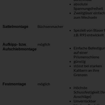
absolute
Spannungsfreiheit
Zweitgläser einfach
zum Wechseln
Büchsenmacher
Sattelmontage
Speziell von Blaser 
z.B. R93 entwickelt
möglich
Aufkipp- bzw.
Einfache Befestigu
Aufschiebmontage
auf einer
Prismenschiene
günstig
stösst bei starken
Kalibern an ihre
Grenzen
möglich
Festmontage
Höchste
Schussfestigkeit (fe
Anschläge)
Unverrückbar