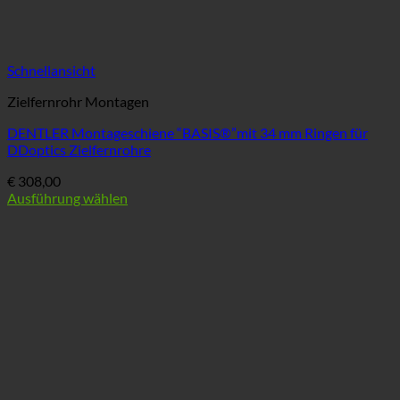
Schnellansicht
Zielfernrohr Montagen
DENTLER Montageschiene “BASIS®”mit 34 mm Ringen für
DDoptics Zielfernrohre
€
308,00
Ausführung wählen
Dieses
Produkt
weist
mehrere
Varianten
auf.
Die
Optionen
können
auf
der