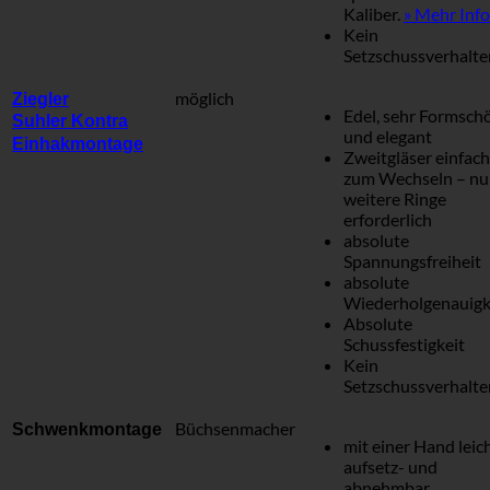
Kaliber.
» Mehr Info
Kein
Setzschussverhalte
möglich
Ziegler
Edel, sehr Formsch
Suhler
Kontra
und elegant
Einhakmontage
Zweitgläser einfach
zum Wechseln – nu
weitere Ringe
erforderlich
absolute
Spannungsfreiheit
absolute
Wiederholgenauigk
Absolute
Schussfestigkeit
Kein
Setzschussverhalte
Büchsenmacher
Schwenkmontage
mit einer Hand leic
aufsetz- und
abnehmbar