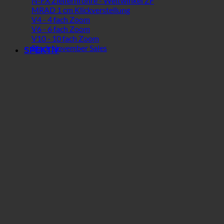
N-FX Zielfernrohre - Weitwinkel ZF
MRAD 1 cm Klickverstellung
V4 - 4 fach Zoom
V6 - 6 fach Zoom
V10 - 10 fach Zoom
Black November Sales
SPEKTIV