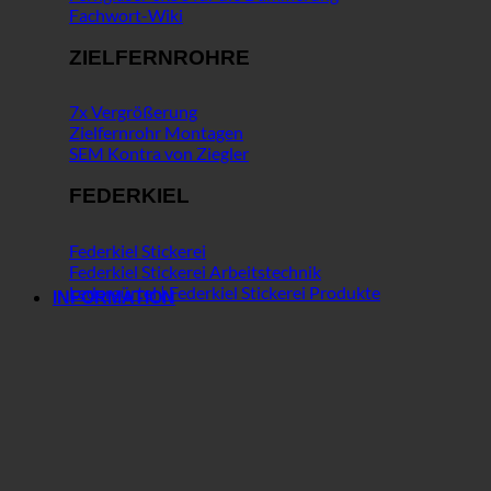
Fachwort-Wiki
ZIELFERNROHRE
7x Vergrößerung
Zielfernrohr Montagen
SEM Kontra von Ziegler
FEDERKIEL
Federkiel Stickerei
Federkiel Stickerei Arbeitstechnik
Ledergürtel | Federkiel Stickerei Produkte
INFORMATION