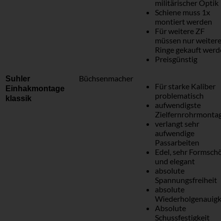
militärischer Optik
Schiene muss 1x
montiert werden
Für weitere ZF
müssen nur weiter
Ringe gekauft wer
Preisgünstig
Büchsenmacher
Suhler
Für starke Kaliber
Einhakmontage
problematisch
klassik
aufwendigste
Zielfernrohrmonta
verlangt sehr
aufwendige
Passarbeiten
Edel, sehr Formsch
und elegant
absolute
Spannungsfreiheit
absolute
Wiederholgenauigk
Absolute
Schussfestigkeit