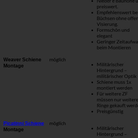
Nieder e Bauhöhe 
preiswert.
Empfehlenswert be
Büchsen ohne offe
Visierung.
Formschön und
elegant
Geringer Zeitaufw
beim Montieren
möglich
Weaver Schiene
Militärischer
Montage
Hintergrund –
militärischer Optik
Schiene muss 1x
montiert werden
Für weitere ZF
müssen nur weiter
Ringe gekauft wer
Preisgünstig
möglich
Picatinni Schiene
Militärischer
Montage
Hintergrund –