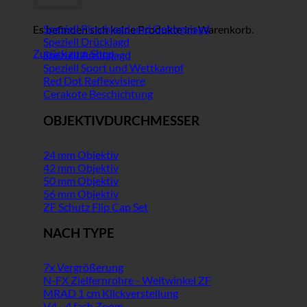
Speziell Pirschjagd und Gebirgsjagd
Es befinden sich keine Produkte im Warenkorb.
Speziell Drückjagd
Zurück zum Shop
Speziell Ansitzjagd
Speziell Sport und Wettkampf
Red Dot Reflexvisiere
Cerakote Beschichtung
OBJEKTIVDURCHMESSER
24 mm Objektiv
42 mm Objektiv
50 mm Objektiv
56 mm Objektiv
ZF Schutz Flip Cap Set
NACH TYPE
7x Vergrößerung
N-FX Zielfernrohre - Weitwinkel ZF
MRAD 1 cm Klickverstellung
V4 - 4 fach Zoom