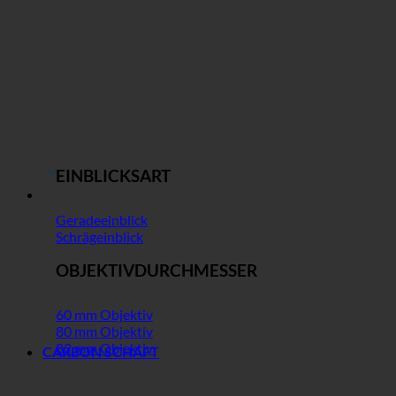
EINBLICKSART
Geradeeinblick
Schrägeinblick
OBJEKTIVDURCHMESSER
60 mm Objektiv
80 mm Objektiv
82 mm Objektiv
CARBON SCHAFT