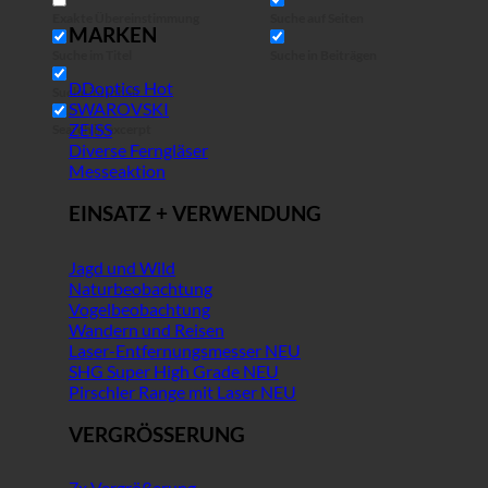
Exakte Übereinstimmung
Suche auf Seiten
MARKEN
Suche im Titel
Suche in Beiträgen
DDoptics
Suche im Inhalt
SWAROVSKI
ZEISS
Search in excerpt
Diverse Ferngläser
Messeaktion
EINSATZ + VERWENDUNG
Jagd und Wild
Naturbeobachtung
Vogelbeobachtung
Wandern und Reisen
Laser-Entfernungsmesser
SHG Super High Grade
Pirschler Range mit Laser
VERGRÖSSERUNG
7x Vergrößerung