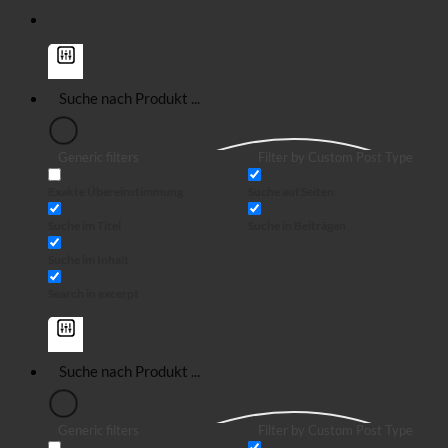
Generic filters
Filter by Custom Post Type
Exakte Übereinstimmung
Suche auf Seiten
Suche im Titel
Suche in Beiträgen
Suche im Inhalt
Search in excerpt
Generic filters
Filter by Custom Post Type