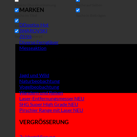
Exakte Übereinstimmung
Suche auf Seiten
MARKEN
Suche im Titel
Suche in Beiträgen
DDoptics
Suche im Inhalt
SWAROVSKI
ZEISS
Search in excerpt
Diverse Ferngläser
Messeaktion
EINSATZ + VERWENDUNG
Jagd und Wild
Naturbeobachtung
Vogelbeobachtung
Wandern und Reisen
Laser-Entfernungsmesser
SHG Super High Grade
Pirschler Range mit Laser
VERGRÖSSERUNG
7x Vergrößerung