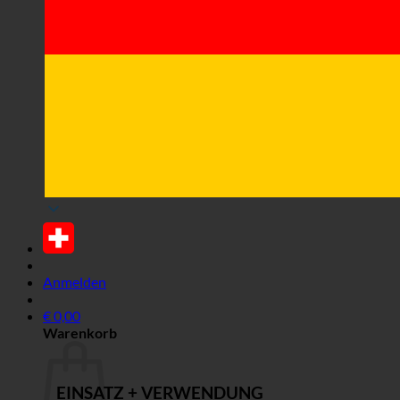
Anmelden
€
0,00
Warenkorb
EINSATZ + VERWENDUNG