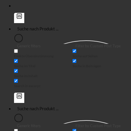
Generic filters
Filter by Custom Post Type
Exakte Übereinstimmung
Suche auf Seiten
Suche im Titel
Suche in Beiträgen
Suche im Inhalt
Search in excerpt
Generic filters
Filter by Custom Post Type