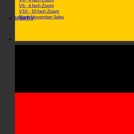
V6 - 6 fach Zoom
V10 - 10 fach Zoom
Black November Sales
SPEKTIV