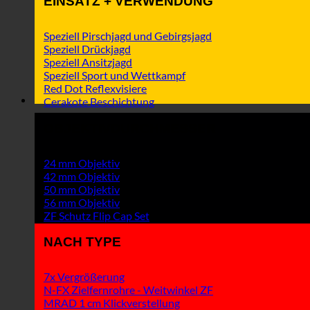
EINSATZ + VERWENDUNG
Speziell Pirschjagd und Gebirgsjagd
Speziell Drückjagd
Speziell Ansitzjagd
Speziell Sport und Wettkampf
Red Dot Reflexvisiere
Cerakote Beschichtung
OBJEKTIVDURCHMESSER
24 mm Objektiv
42 mm Objektiv
50 mm Objektiv
56 mm Objektiv
ZF Schutz Flip Cap Set
NACH TYPE
7x Vergrößerung
N-FX Zielfernrohre - Weitwinkel ZF
MRAD 1 cm Klickverstellung