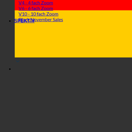
V4 - 4 fach Zoom
V6 - 6 fach Zoom
V10 - 10 fach Zoom
Black November Sales
SPEKTIV