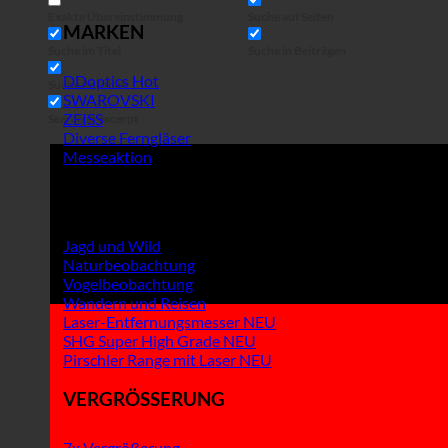
Exakte Übereinstimmung
Suche auf Seiten
MARKEN
Suche im Titel
Suche in Beiträgen
DDoptics
Suche im Inhalt
SWAROVSKI
ZEISS
Search in excerpt
Diverse Ferngläser
Messeaktion
EINSATZ + VERWENDUNG
Jagd und Wild
Naturbeobachtung
Vogelbeobachtung
Wandern und Reisen
Laser-Entfernungsmesser
SHG Super High Grade
Pirschler Range mit Laser
VERGRÖSSERUNG
7x Vergrößerung