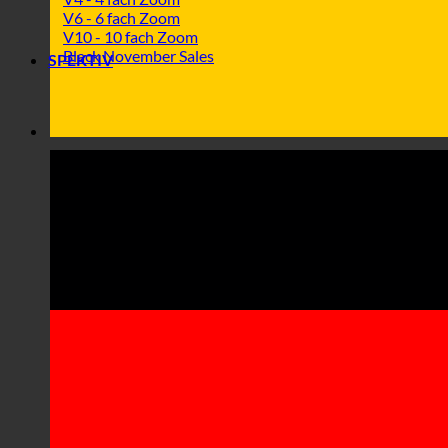
V6 - 6 fach Zoom
V10 - 10 fach Zoom
Black November Sales
SPEKTIV