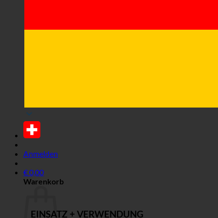
Anmelden
€
0,00
Warenkorb
EINSATZ + VERWENDUNG