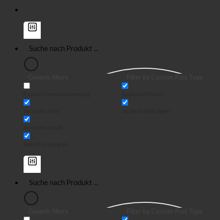
Generic filters
Filter by Custom Post Type
Exakte Übereinstimmung
Suche auf Seiten
Suche im Titel
Suche in Beiträgen
Suche im Inhalt
Search in excerpt
Generic filters
Filter by Custom Post Type