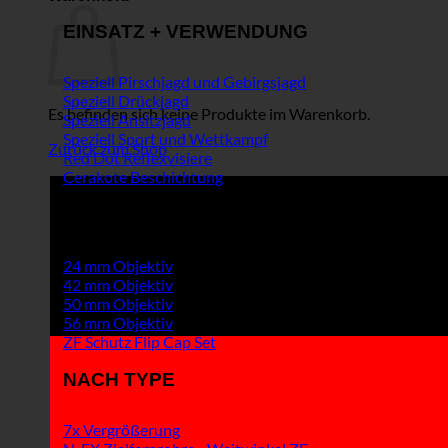
EINSATZ + VERWENDUNG
Speziell Pirschjagd und Gebirgsjagd
Speziell Drückjagd
Es befinden sich keine Produkte im Warenkorb.
Speziell Ansitzjagd
Speziell Sport und Wettkampf
Zurück zum Shop
Red Dot Reflexvisiere
Cerakote Beschichtung
OBJEKTIVDURCHMESSER
24 mm Objektiv
42 mm Objektiv
50 mm Objektiv
56 mm Objektiv
ZF Schutz Flip Cap Set
NACH TYPE
7x Vergrößerung