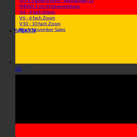
N-FX Zielfernrohre - Weitwinkel ZF
MRAD 1 cm Klickverstellung
V4 - 4 fach Zoom
V6 - 6 fach Zoom
V10 - 10 fach Zoom
Black November Sales
SPEKTIV
DE