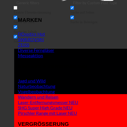
Generic filters
Filter by Custom Post Type
Exakte Übereinstimmung
Suche auf Seiten
MARKEN
Suche im Titel
Suche in Beiträgen
Suche im Inhalt
DDoptics
SWAROVSKI
Search in excerpt
ZEISS
Diverse Ferngläser
Messeaktion
EINSATZ + VERWENDUNG
Jagd und Wild
Naturbeobachtung
Vogelbeobachtung
Wandern und Reisen
Laser-Entfernungsmesser
SHG Super High Grade
Pirschler Range mit Laser
VERGRÖSSERUNG