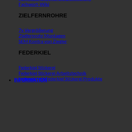
Fachwort-Wiki
ZIELFERNROHRE
7x Vergrößerung
Zielfernrohr Montagen
SEM Kontra von Ziegler
FEDERKIEL
Federkiel Stickerei
Federkiel Stickerei Arbeitstechnik
Ledergürtel | Federkiel Stickerei Produkte
INFORMATION