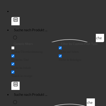
Suche
Generic filters
Filter by Custom Post Type
Exakte Übereinstimmung
Suche auf Seiten
Suche im Titel
Suche in Beiträgen
Suche im Inhalt
Search in excerpt
Suche