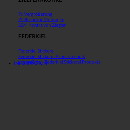
7x Vergrößerung
Zielfernrohr Montagen
SEM Kontra von Ziegler
FEDERKIEL
Federkiel Stickerei
Federkiel Stickerei Arbeitstechnik
Ledergürtel | Federkiel Stickerei Produkte
INFORMATION