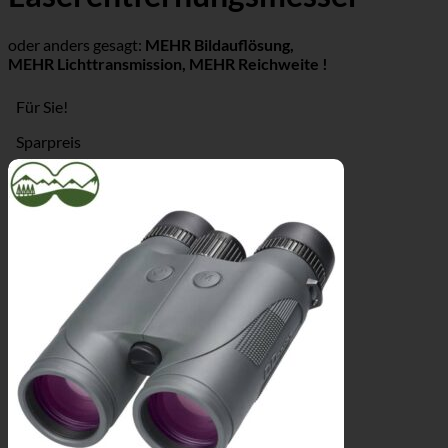
oder anders gesagt:
MEHR Bildauflösung,
MEHR Lichttransmission, MEHR Reichweite !
Für Sie!
Sparpreis