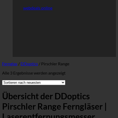
webdeals online
Fernglas
/
DDoptics
/
Pirschler Range
Nach
Alle 3 Ergebnisse werden angezeigt
neuesten
sortiert
Übersicht der DDoptics
Pirschler Range Ferngläser |
Laserentfernungsmesser