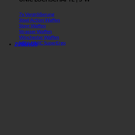
7x Vergrößerung
Steel Action Waffen
Steyr Waffen
Strasser Waffen
Winchester Waffen
NEU: UNIC SuperErgo
ZUBEHÖR