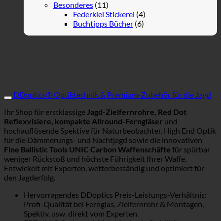
Besonderes
(11)
Federkiel Stickerei
(4)
Buchtipps Bücher
(6)
DDoptics® Optiktechnik & Premium-Zubehör für die Jagd
Ihr Shop für erstklassige
Jagd-Zielfernrohre, Red Dot
Reflexvisiere, kompakte Allround-Ferngläser
und
hochauflösende Spektive für Naturbeobachter. High End Optik
für die Dämmerungs- und Nachtjagd sowie die innovativen
Fine Ballistic Tools UNIC Carbon Waffenschäfte
für spürbar
weniger Rückstoß und höchste Führigkeit Ihrer Waffe.
Entwickelt mit Experten, wetterbeständig und optimiert für
den Jagderfolg.
Hervorragendes DDoptics Preis-Leistungs-Verhältnis:
Profi-Qualität bei Fernglas, Zielfernrohr & Montagen,
Spektiv, usw. direkt vom Experten.