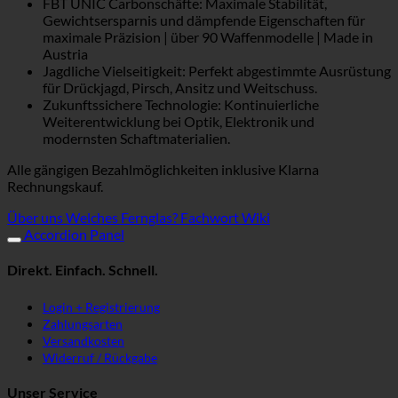
FBT UNIC Carbonschäfte: Maximale Stabilität,
Gewichtsersparnis und dämpfende Eigenschaften für
maximale Präzision | über 90 Waffenmodelle | Made in
Austria
Jagdliche Vielseitigkeit: Perfekt abgestimmte Ausrüstung
für Drückjagd, Pirsch, Ansitz und Weitschuss.
Zukunftssichere Technologie: Kontinuierliche
Weiterentwicklung bei Optik, Elektronik und
modernsten Schaftmaterialien.
Alle gängigen Bezahlmöglichkeiten inklusive Klarna
Rechnungskauf.
Über uns
Welches Fernglas?
Fachwort Wiki
Accordion Panel
Direkt. Einfach. Schnell.
Login + Registrierung
Zahlungsarten
Versandkosten
Widerruf / Rückgabe
Unser Service