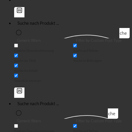
Suche
Generic filters
Filter by Custom Post Type
Exakte Übereinstimmung
Suche auf Seiten
Suche im Titel
Suche in Beiträgen
Suche im Inhalt
Search in excerpt
Suche
Generic filters
Filter by Custom Post Type
Exakte Übereinstimmung
Suche auf Seiten