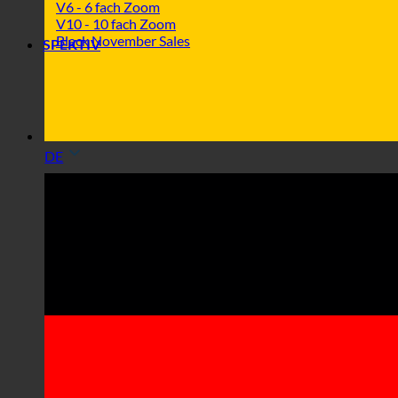
V6 - 6 fach Zoom
V10 - 10 fach Zoom
Black November Sales
SPEKTIV
DE