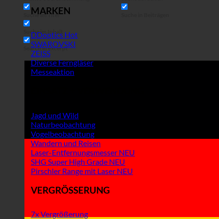
MARKEN
Suche im Titel
Suche in Beiträgen
Suche im Inhalt
DDoptics
SWAROVSKI
Search in excerpt
ZEISS
Diverse Ferngläser
Messeaktion
EINSATZ + VERWENDUNG
Jagd und Wild
Naturbeobachtung
Vogelbeobachtung
Wandern und Reisen
Laser-Entfernungsmesser
SHG Super High Grade
Pirschler Range mit Laser
VERGRÖSSERUNG
7x Vergrößerung