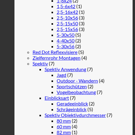
1-6x24
(2)
1,5-6x42
(1)
2,5-16x42
(1)
2,5-10x56
(3)
2,5-15x50
(3)
2,5-15x56
(3)
5-30x50
(5)
4-40x50
(2)
5-30x56
(2)
Red Dot Reflexvisiere
(5)
Zielfernrohr Montagen
(4)
Spektiv
(7)
Spektiv Anwendung
(7)
Jagd
(7)
Outdoor - Wandern
(4)
Sportschützen
(2)
Vogelbeobachtung
(7)
Einblicksart
(7)
Geradeeinblick
(2)
Schrägeinblick
(5)
Spektiv Objektivdurchmesser
(7)
80 mm
(2)
60 mm
(4)
82 mm
(1)