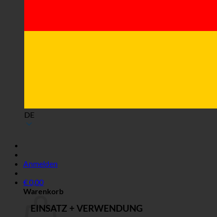
DE
Anmelden
€
0,00
Warenkorb
EINSATZ + VERWENDUNG