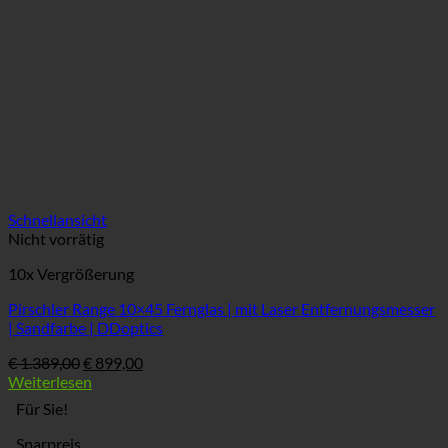
Schnellansicht
Nicht vorrätig
10x Vergrößerung
Pirschler Range 10×45 Fernglas | mit Laser Entfernungsmesser
| Sandfarbe | DDoptics
Ursprünglicher
Aktueller
€
1.389,00
€
899,00
Preis
Preis
Weiterlesen
war:
ist:
Für Sie!
€ 1.389,00
€ 899,00.
Sparpreis