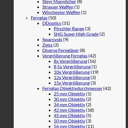
Steyr Mannlicher
(8)
Strasser Waffen
(1)
Winchester Waffen
(1)
Fernglas
(50)
DDoptics
(31)
Pirschler Range
(3)
SHG Super High Grade
(2)
Swarovski
(9)
Zeiss
(2)
Diverse Ferngläser
(8)
Vergrößerung Fernglas
(42)
8x Vergrößerung
(16)
8,5x Vergrößerung
(1)
10x Vergrößerung
(19)
12x Vergrößerung
(3)
15x Vergrößerung
(3)
Fernglas Objektivdurchmesser
(42)
25 mm Objektiv
(1)
30 mm Objektiv
(2)
34 mm Objektiv
(2)
42 mm Objektiv
(18)
45 mm Objektiv
(5)
50 mm Objektiv
(3)
56 mm Objektiv
(11)