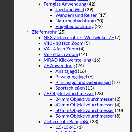
Fernglas Anwendung
(42)
Jagd und Wild
(29)
Wandern und Reisen
(17)
Naturbeobachtung
(30)
Vogelbeobachtung
(22)
Zielfernrohr
(25)
NFX Zielfernrohre - Weitwinkel ZF
(7)
V10 - 10 fach Zoom
(5)
V4 - 4 fach Zoom
(4)
V6 - 6 fach Zoom
(14)
MRAD Klickverstellung
(16)
ZF Anwendung
(24)
Ansitzjagd
(16)
Bewegungsjagd
(6)
Pirschjagd und Gebirgsjagd
(17)
Sportschießen
(13)
ZF Objektivdurchmesser
(23)
24 mm Objektivdurchmesser
(2)
42 mm Objektivdurchmesser
(4)
50 mm Objektivdurchmesser
(10)
56 mm Objektivdurchmesser
(8)
Zielfernrohr Baugröße
(23)
1,5-15x40
(1)