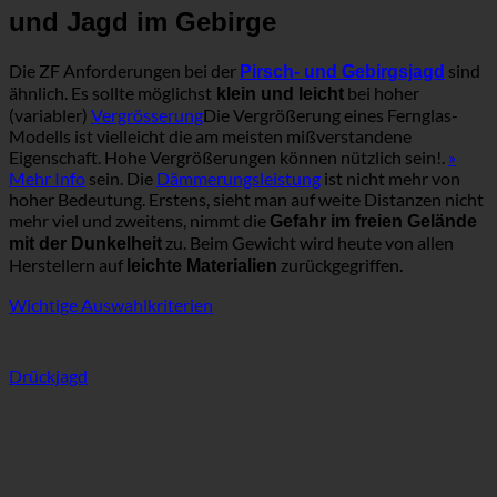
und Jagd im Gebirge
Die ZF Anforderungen bei der
sind
Pirsch- und Gebirgsjagd
ähnlich. Es sollte möglichst
bei hoher
klein und leicht
(variabler)
Vergrösserung
Die Vergrößerung eines Fernglas-
Modells ist vielleicht die am meisten mißverstandene
Eigenschaft. Hohe Vergrößerungen können nützlich sein!.
»
Mehr Info
sein. Die
Dämmerungsleistung
ist nicht mehr von
hoher Bedeutung. Erstens, sieht man auf weite Distanzen nicht
mehr viel und zweitens, nimmt die
Gefahr im freien Gelände
zu. Beim Gewicht wird heute von allen
mit der Dunkelheit
Herstellern auf
zurückgegriffen.
leichte Materialien
Wichtige Auswahlkriterien
Drückjagd