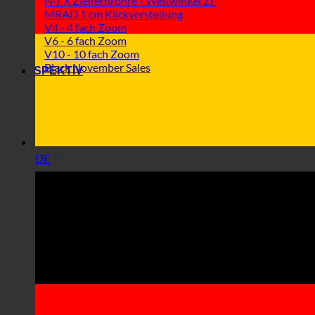
N-FX Zielfernrohre - Weitwinkel ZF
MRAD 1 cm Klickverstellung
V4 - 4 fach Zoom
V6 - 6 fach Zoom
V10 - 10 fach Zoom
Black November Sales
SPEKTIV
DE