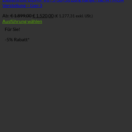
Verstellung – Gen 3
Ursprünglicher
Aktueller
Ab:
€
1.899,00
€
1.520,00
(
€
1.277,31
exkl. USt.)
Preis
Preis
Ausführung wählen
war:
ist:
Für Sie!
€ 1.899,00
€ 1.520,00.
-5% Rabatt*