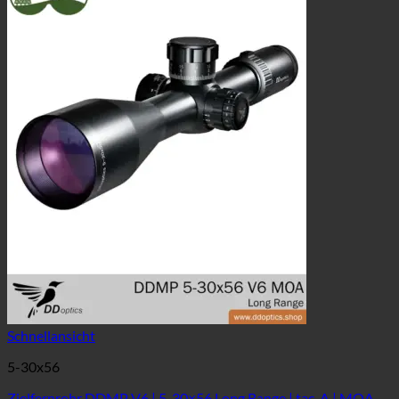
Schnellansicht
5-30x56
Zielfernrohr DDMP V6 | 5-30×56 Long Range | tac-A | MOA