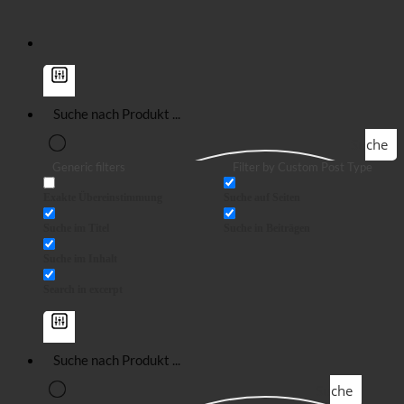
Suche
Generic filters
Filter by Custom Post Type
Exakte Übereinstimmung
Suche auf Seiten
Suche im Titel
Suche in Beiträgen
Suche im Inhalt
Search in excerpt
Suche