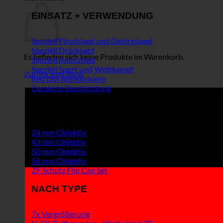
EINSATZ + VERWENDUNG
Speziell Pirschjagd und Gebirgsjagd
Speziell Drückjagd
Es befinden sich keine Produkte im Warenkorb.
Speziell Ansitzjagd
Speziell Sport und Wettkampf
Zurück zum Shop
Red Dot Reflexvisiere
Cerakote Beschichtung
OBJEKTIVDURCHMESSER
24 mm Objektiv
42 mm Objektiv
50 mm Objektiv
56 mm Objektiv
ZF Schutz Flip Cap Set
NACH TYPE
7x Vergrößerung