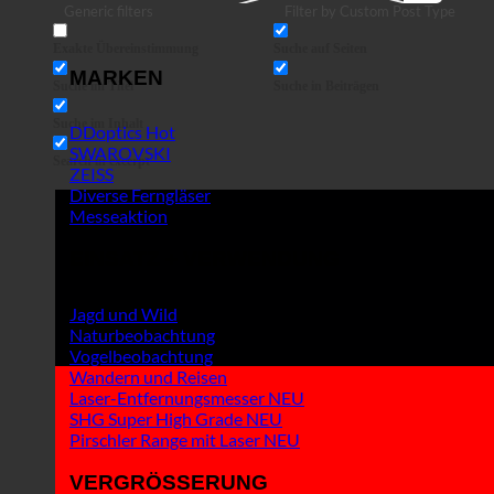
Generic filters
Filter by Custom Post Type
Exakte Übereinstimmung
Suche auf Seiten
MARKEN
Suche im Titel
Suche in Beiträgen
Suche im Inhalt
DDoptics
SWAROVSKI
Search in excerpt
ZEISS
Diverse Ferngläser
Messeaktion
EINSATZ + VERWENDUNG
Jagd und Wild
Naturbeobachtung
Vogelbeobachtung
Wandern und Reisen
Laser-Entfernungsmesser
SHG Super High Grade
Pirschler Range mit Laser
VERGRÖSSERUNG