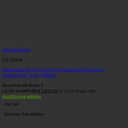
Schnellansicht
2,5-15x56
Nighteagle V8 2,5-20×56 NFX Supershort DDoptics
Zielfernrohr | A4N | MRAD
Bewertet mit
von 5
4
Ursprünglicher
Aktueller
(1)
Ab:
€
1.897,00
€
1.812,00
(
€
1.522,69
exkl. USt.)
Preis
Preis
Ausführung wählen
war:
ist:
Für Sie!
€ 1.897,00
€ 1.812,00.
Summer Sale Aktion