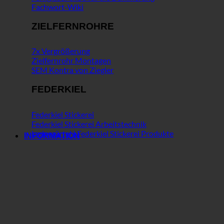
Fachwort-Wiki
ZIELFERNROHRE
7x Vergrößerung
Zielfernrohr Montagen
SEM Kontra von Ziegler
FEDERKIEL
Federkiel Stickerei
Federkiel Stickerei Arbeitstechnik
Ledergürtel | Federkiel Stickerei Produkte
INFORMATION