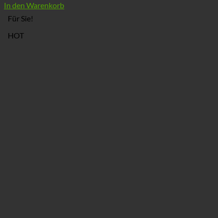
Preis
Preis
In den Warenkorb
war:
ist:
Für Sie!
€ 295,00
€ 286,00.
HOT