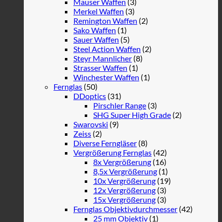
Mauser Waffen
(3)
Merkel Waffen
(3)
Remington Waffen
(2)
Sako Waffen
(1)
Sauer Waffen
(5)
Steel Action Waffen
(2)
Steyr Mannlicher
(8)
Strasser Waffen
(1)
Winchester Waffen
(1)
Fernglas
(50)
DDoptics
(31)
Pirschler Range
(3)
SHG Super High Grade
(2)
Swarovski
(9)
Zeiss
(2)
Diverse Ferngläser
(8)
Vergrößerung Fernglas
(42)
8x Vergrößerung
(16)
8,5x Vergrößerung
(1)
10x Vergrößerung
(19)
12x Vergrößerung
(3)
15x Vergrößerung
(3)
Fernglas Objektivdurchmesser
(42)
25 mm Objektiv
(1)