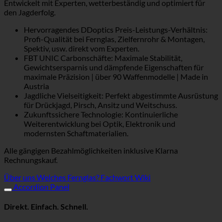
Entwickelt mit Experten, wetterbeständig und optimiert für
den Jagderfolg.
Hervorragendes DDoptics Preis-Leistungs-Verhältnis:
Profi-Qualität bei Fernglas, Zielfernrohr & Montagen,
Spektiv, usw. direkt vom Experten.
FBT UNIC Carbonschäfte: Maximale Stabilität,
Gewichtsersparnis und dämpfende Eigenschaften für
maximale Präzision | über 90 Waffenmodelle | Made in
Austria
Jagdliche Vielseitigkeit: Perfekt abgestimmte Ausrüstung
für Drückjagd, Pirsch, Ansitz und Weitschuss.
Zukunftssichere Technologie: Kontinuierliche
Weiterentwicklung bei Optik, Elektronik und
modernsten Schaftmaterialien.
Alle gängigen Bezahlmöglichkeiten inklusive Klarna
Rechnungskauf.
Über uns
Welches Fernglas?
Fachwort Wiki
Accordion Panel
Direkt. Einfach. Schnell.