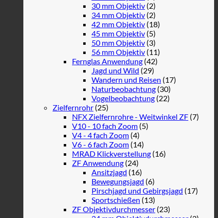
30 mm Objektiv
(2)
34 mm Objektiv
(2)
42 mm Objektiv
(18)
45 mm Objektiv
(5)
50 mm Objektiv
(3)
56 mm Objektiv
(11)
Fernglas Anwendung
(42)
Jagd und Wild
(29)
Wandern und Reisen
(17)
Naturbeobachtung
(30)
Vogelbeobachtung
(22)
Zielfernrohr
(25)
NFX Zielfernrohre - Weitwinkel ZF
(7)
V10 - 10 fach Zoom
(5)
V4 - 4 fach Zoom
(4)
V6 - 6 fach Zoom
(14)
MRAD Klickverstellung
(16)
ZF Anwendung
(24)
Ansitzjagd
(16)
Bewegungsjagd
(6)
Pirschjagd und Gebirgsjagd
(17)
Sportschießen
(13)
ZF Objektivdurchmesser
(23)