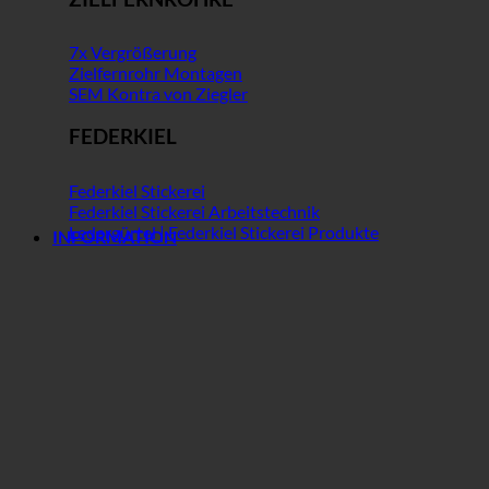
7x Vergrößerung
Zielfernrohr Montagen
SEM Kontra von Ziegler
FEDERKIEL
Federkiel Stickerei
Federkiel Stickerei Arbeitstechnik
Ledergürtel | Federkiel Stickerei Produkte
INFORMATION