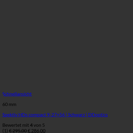
Schnellansicht
60 mm
Spektiv HDs compact 9-27×56 | Schwarz | DDoptics
Bewertet mit
4
von 5
Ursprünglicher
Aktueller
(1)
€
295,00
€
286,00