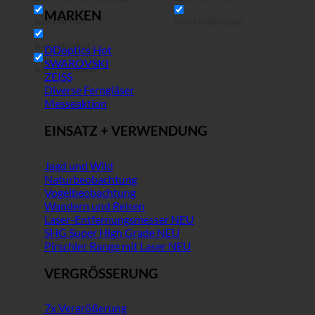
MARKEN
Suche im Titel
Suche in Beiträgen
Suche im Inhalt
DDoptics
SWAROVSKI
Search in excerpt
ZEISS
Diverse Ferngläser
Messeaktion
EINSATZ + VERWENDUNG
Jagd und Wild
Naturbeobachtung
Vogelbeobachtung
Wandern und Reisen
Laser-Entfernungsmesser
SHG Super High Grade
Pirschler Range mit Laser
VERGRÖSSERUNG
7x Vergrößerung