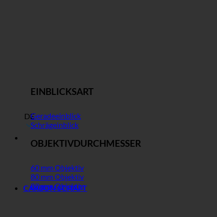
EINBLICKSART
Geradeeinblick
DE
Schrägeinblick
OBJEKTIVDURCHMESSER
60 mm Objektiv
80 mm Objektiv
82 mm Objektiv
CARBON SCHAFT