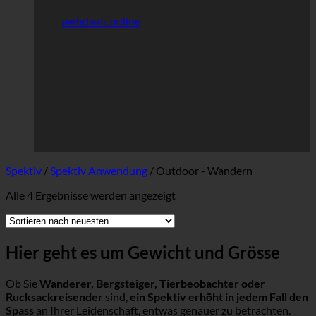
webdeals online
Spektiv
/
Spektiv Anwendung
/
Outdoor - Wandern
Nach
Alle 4 Ergebnisse werden angezeigt
neuesten
sortiert
Hier geht es um Gewicht und Grösse
Ob Sie
Wanderer, Bergsteiger, Tierbeobachter oder
Rucksackreisender
sind,
ein Spektiv erhöht in jedem Fall den
Spass
an Ihrer Leidenschaft, entwas genauer zu betrachten.