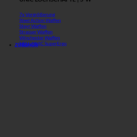
7x Vergrößerung
Steel Action Waffen
Steyr Waffen
Strasser Waffen
Winchester Waffen
NEU: UNIC SuperErgo
ZUBEHÖR