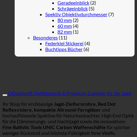
Geradeeinblick
(2)
Schrägeinblick
(5)
Spektiv Objektivdurchmesser
(7)
80 mm
(2)
60 mm
(4)
82 mm
(1)
Besonderes
(11)
Federkiel Stickerei
(4)
Buchtipps Bücher
(6)
DDoptics® Optiktechnik & Premium-Zubehör für die Jagd
Ihr Shop für erstklassige
Jagd-Zielfernrohre, Red Dot
Reflexvisiere, kompakte Allround-Ferngläser
und
hochauflösende Spektive für Naturbeobachter. High End Optik
für die Dämmerungs- und Nachtjagd sowie die innovativen
Fine Ballistic Tools UNIC Carbon Waffenschäfte
für spürbar
weniger Rückstoß und höchste Führigkeit Ihrer Waffe.