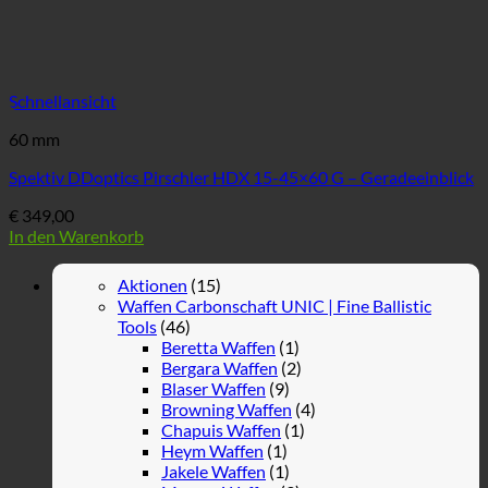
Schnellansicht
60 mm
Spektiv DDoptics Pirschler HDX 15-45×60 G – Geradeeinblick
€
349,00
In den Warenkorb
Aktionen
(15)
Waffen Carbonschaft UNIC | Fine Ballistic
Tools
(46)
Beretta Waffen
(1)
Bergara Waffen
(2)
Blaser Waffen
(9)
Browning Waffen
(4)
Chapuis Waffen
(1)
Heym Waffen
(1)
Jakele Waffen
(1)