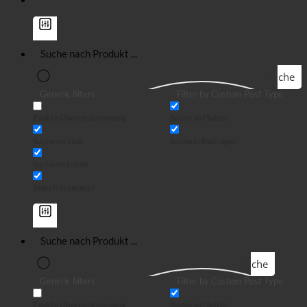
Suche
Generic filters
Filter by Custom Post Type
Exakte Übereinstimmung
Suche auf Seiten
Suche im Titel
Suche in Beiträgen
Suche im Inhalt
Search in excerpt
Suche
Generic filters
Filter by Custom Post Type
Exakte Übereinstimmung
Suche auf Seiten