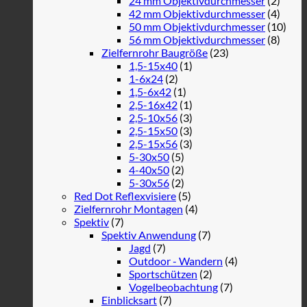
24 mm Objektivdurchmesser
(2)
42 mm Objektivdurchmesser
(4)
50 mm Objektivdurchmesser
(10)
56 mm Objektivdurchmesser
(8)
Zielfernrohr Baugröße
(23)
1,5-15x40
(1)
1-6x24
(2)
1,5-6x42
(1)
2,5-16x42
(1)
2,5-10x56
(3)
2,5-15x50
(3)
2,5-15x56
(3)
5-30x50
(5)
4-40x50
(2)
5-30x56
(2)
Red Dot Reflexvisiere
(5)
Zielfernrohr Montagen
(4)
Spektiv
(7)
Spektiv Anwendung
(7)
Jagd
(7)
Outdoor - Wandern
(4)
Sportschützen
(2)
Vogelbeobachtung
(7)
Einblicksart
(7)