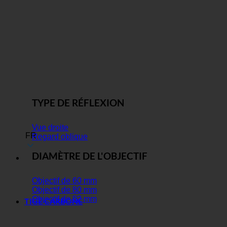
TYPE DE RÉFLEXION
Vue droite
FR
Regard oblique
DIAMÈTRE DE L'OBJECTIF
Objectif de 60 mm
Objectif de 80 mm
Objectif de 82 mm
TIGE CARBONE