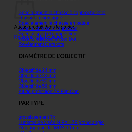
Spécialement la chasse à l'approche et la
chasse en montagne
Spécialement la chasse en battue
Aucun produit dans le panier.
Spécial chasse à l'approche
Spécial sport et compétition
Retourner à la boutique
Viseurs réflecteurs Red Dot
Revêtement Cerakote
DIAMÈTRE DE L'OBJECTIF
Objectif de 24 mm
Objectif de 42 mm
Objectif de 50 mm
Objectif de 56 mm
Kit de protection ZF Flip Cap
PAR TYPE
grossissement 7x
Lunettes de visée N-FX - ZF grand angle
Réglage par clic MRAD 1 cm