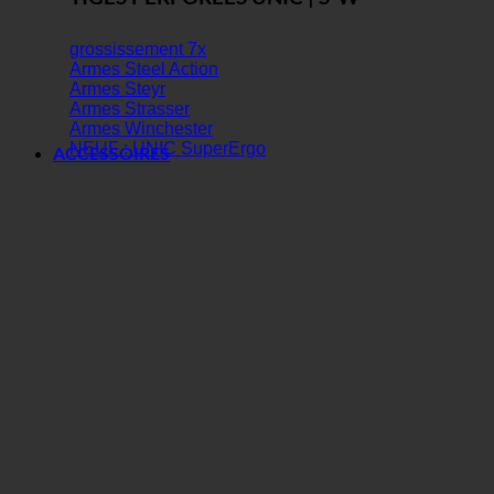
grossissement 7x
Armes Steel Action
Armes Steyr
Armes Strasser
Armes Winchester
NEUF : UNIC SuperErgo
ACCESSOIRES