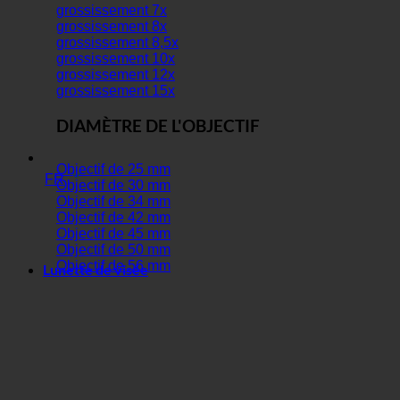
grossissement 7x
grossissement 8x
grossissement 8,5x
grossissement 10x
grossissement 12x
grossissement 15x
DIAMÈTRE DE L'OBJECTIF
Objectif de 25 mm
FR
Objectif de 30 mm
Objectif de 34 mm
Objectif de 42 mm
Objectif de 45 mm
Objectif de 50 mm
Objectif de 56 mm
Lunette de visée