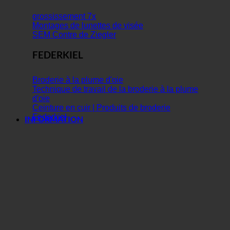
grossissement 7x
Montages de lunettes de visée
SEM Contre de Ziegler
FEDERKIEL
Broderie à la plume d'oie
Technique de travail de la broderie à la plume
d'oie
Ceinture en cuir | Produits de broderie
Federkiel
INFORMATION