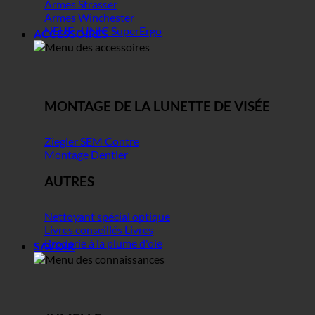
Armes Strasser
Armes Winchester
NEUF : UNIC SuperErgo
ACCESSOIRES
MONTAGE DE LA LUNETTE DE VISÉE
Ziegler SEM Contre
Montage Dentler
AUTRES
Nettoyant spécial optique
Livres conseillés Livres
Broderie à la plume d'oie
SAVOIR