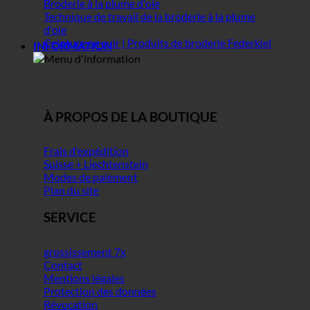
Broderie à la plume d'oie
Technique de travail de la broderie à la plume
d'oie
Ceinture en cuir | Produits de broderie Federkiel
INFORMATION
À PROPOS DE LA BOUTIQUE
Frais d'expédition
Suisse + Liechtenstein
Modes de paiement
Plan du site
SERVICE
grossissement 7x
Contact
Mentions légales
Protection des données
Révocation