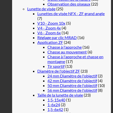
Observation des oiseaux
(22)
Lunette de visée
(25)
Lunettes de visée NFX - ZF grand angle
(7)
V10 - Zoom 10x
(5)
V4 - Zoom 4x
(4)
V6 - Zoom 6x
(14)
Réglage par clic MRAD
(16)
Application ZF
(24)
Chasse à l'approche
(16)
Chasse au mouvement
(6)
Chasse à l'approche et chasse en
montagne
(17)
Tir sportif
(13)
Diamètre de l'objectif ZF
(23)
24 mm Diamètre de l'objectif
(2)
42 mm Diamètre de l'objectif
(4)
50 mm Diamètre de l'objectif
(10)
56 mm Diamètre de l'objectif
(8)
Taille de la lunette de visée
(23)
1,5-15x40
(1)
1-6x24
(2)
1,5-6x42
(1)