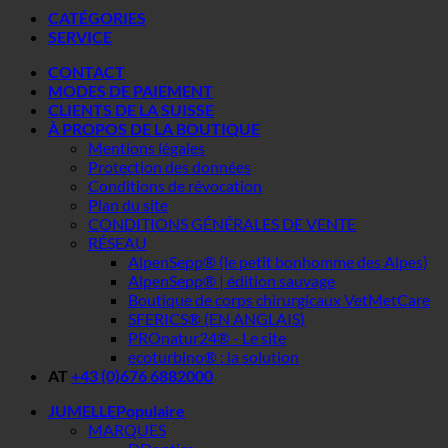
CATÉGORIES
SERVICE
CONTACT
MODES DE PAIEMENT
CLIENTS DE LA SUISSE
À PROPOS DE LA BOUTIQUE
Mentions légales
Protection des données
Conditions de révocation
Plan du site
CONDITIONS GÉNÉRALES DE VENTE
RÉSEAU
AlpenSepp® (le petit bonhomme des Alpes)
AlpenSepp® | édition sauvage
Boutique de corps chirurgicaux VetMetCare
SFERICS® (EN ANGLAIS)
PROnatur24® - Le site
ecoturbino® : la solution
AT
+43 (0)676 6882000
JUMELLE
MARQUES