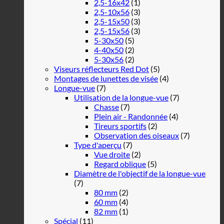
2,5-16x42
(1)
2,5-10x56
(3)
2,5-15x50
(3)
2,5-15x56
(3)
5-30x50
(5)
4-40x50
(2)
5-30x56
(2)
Viseurs réflecteurs Red Dot
(5)
Montages de lunettes de visée
(4)
Longue-vue
(7)
Utilisation de la longue-vue
(7)
Chasse
(7)
Plein air - Randonnée
(4)
Tireurs sportifs
(2)
Observation des oiseaux
(7)
Type d'aperçu
(7)
Vue droite
(2)
Regard oblique
(5)
Diamètre de l'objectif de la longue-vue
(7)
80 mm
(2)
60 mm
(4)
82 mm
(1)
Spécial
(11)