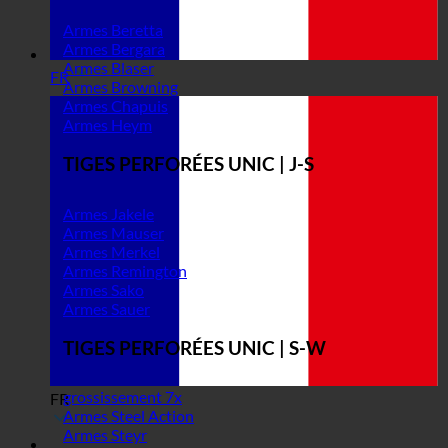
Armes Beretta
Armes Bergara
Armes Blaser
FR
Armes Browning
Armes Chapuis
Armes Heym
TIGES PERFORÉES UNIC | J-S
Armes Jakele
Armes Mauser
Armes Merkel
Armes Remington
Armes Sako
Armes Sauer
TIGES PERFORÉES UNIC | S-W
grossissement 7x
FR
Armes Steel Action
Armes Steyr