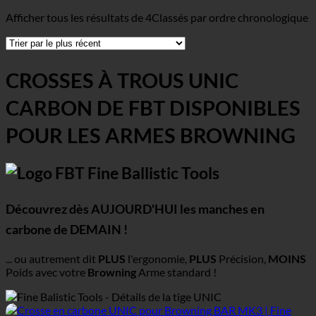
Afficher tous les résultats de 4
Classés par ordre chronologique
CROSSES À TROUS UNIC
CARBON DE FBT DISPONIBLES
POUR LES ARMES BROWNING
Découvrez dès AUJOURD'HUI les manches en
carbone de DEMAIN !
... ou autrement dit
PLUS
l'ergonomie,
PLUS
Précision,
MOINS
Poids avec votre
Browning
Arme standard !