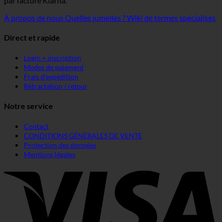
par facture Klarna.
À propos de nous
Quelles jumelles ?
Wiki de termes spécialisés
Direct et rapide
Login + inscription
Modes de paiement
Frais d'expédition
Rétractation / retour
Notre service
Contact
CONDITIONS GÉNÉRALES DE VENTE
Protection des données
Mentions légales