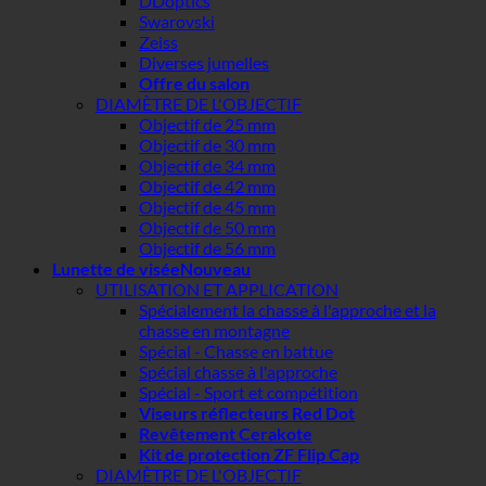
DDoptics
Swarovski
Zeiss
Diverses jumelles
Offre du salon
DIAMÈTRE DE L'OBJECTIF
Objectif de 25 mm
Objectif de 30 mm
Objectif de 34 mm
Objectif de 42 mm
Objectif de 45 mm
Objectif de 50 mm
Objectif de 56 mm
Lunette de visée
UTILISATION ET APPLICATION
Spécialement la chasse à l'approche et la
chasse en montagne
Spécial - Chasse en battue
Spécial chasse à l'approche
Spécial - Sport et compétition
Viseurs réflecteurs Red Dot
Revêtement Cerakote
Kit de protection ZF Flip Cap
DIAMÈTRE DE L'OBJECTIF