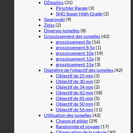
DDoptics
(31)
Pirschler Range
(3)
SHG Super High Grade
(2)
Swarovski
(9)
Zeiss
(2)
Diverses jumelles
(8)
Grossissement des jumelles
(42)
grossissement 8x
(16)
grossissement 8,5x
(1)
grossissement 10x
(19)
grossissement 12x
(3)
grossissement 15x
(3)
Diamètre de l'objectif des jumelles
(42)
Objectif de 25 mm
(1)
Objectif de 30 mm
(2)
Objectif de 34 mm
(2)
Objectif de 42 mm
(18)
Objectif de 45 mm
(5)
Objectif de 50 mm
(3)
Objectif de 56 mm
(11)
Utilisation des jumelles
(42)
Chasse et gibier
(29)
Randonnée et voyage
(17)
Observation de la nature
(30)