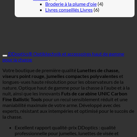
Broderie à la plume d'oie
(4)
Livres conseillés Livres
(6)
DDoptics® Optiktechnik et accessoires haut de gamme
pour la chasse
Votre boutique de première qualité
Lunettes de chasse,
viseurs point rouge, jumelles compactes polyvalentes
et
longues-vues haute résolution pour les observateurs de la
nature. Optique haut de gamme pour la chasse à l'aube et à la
nuit, ainsi que les innovants
Futs de carabine UNIC Carbon
Fine Ballistic Tools
pour un recul sensiblement réduit et une
maniabilité maximale de votre arme. Développé avec des
experts, résistant aux intempéries et optimisé pour le succès de
la chasse.
Excellent rapport qualité-prix DDoptics : qualité
professionnelle pour jumelles, lunettes de visée et