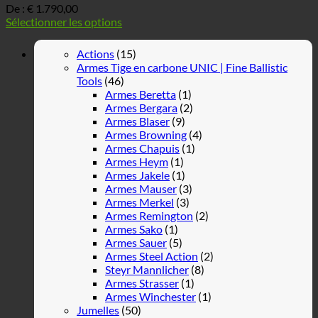
De :
€
1.790,00
Sélectionner les options
Actions
(15)
Armes Tige en carbone UNIC | Fine Ballistic
Tools
(46)
Armes Beretta
(1)
Armes Bergara
(2)
Armes Blaser
(9)
Armes Browning
(4)
Armes Chapuis
(1)
Armes Heym
(1)
Armes Jakele
(1)
Armes Mauser
(3)
Armes Merkel
(3)
Armes Remington
(2)
Armes Sako
(1)
Armes Sauer
(5)
Armes Steel Action
(2)
Steyr Mannlicher
(8)
Armes Strasser
(1)
Armes Winchester
(1)
Jumelles
(50)