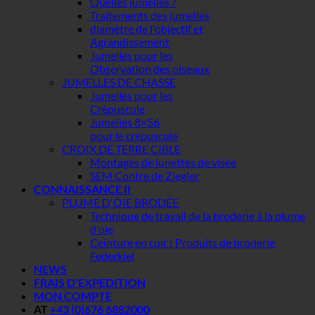
Quelles jumelles ?
Traitements des jumelles
diamètre de l'objectif et
Agrandissement
Jumelles pour les
Observation des oiseaux
JUMELLES DE CHASSE
Jumelles pour les
Crépuscule
Jumelles 8×56
pour le crépuscule
CROIX DE TERRE CIBLE
Montages de lunettes de visée
SEM Contre de Ziegler
CONNAISSANCE II
PLUME D'OIE BRODÉE
Technique de travail de la broderie à la plume
d'oie
Ceinture en cuir | Produits de broderie
Federkiel
NEWS
FRAIS D'EXPEDITION
MON COMPTE
AT
+43 (0)676 6882000