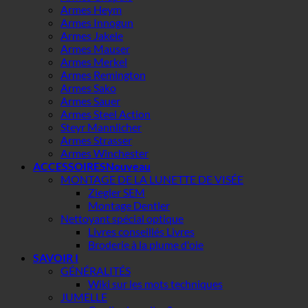
Armes Heym
Armes Innogun
Armes Jakele
Armes Mauser
Armes Merkel
Armes Remington
Armes Sako
Armes Sauer
Armes Steel Action
Steyr Mannlicher
Armes Strasser
Armes Winchester
ACCESSOIRES
MONTAGE DE LA LUNETTE DE VISÉE
Ziegler SEM
Montage Dentler
Nettoyant spécial optique
Livres conseillés Livres
Broderie à la plume d'oie
SAVOIR I
GÉNÉRALITÉS
Wiki sur les mots techniques
JUMELLE