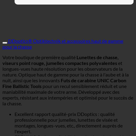
DDoptics® Optiktechnik et accessoires haut de gamme
pour la chasse
Votre boutique de première qualité
Lunettes de chasse,
viseurs point rouge, jumelles compactes polyvalentes
et
longues-vues haute résolution pour les observateurs de la
nature. Optique haut de gamme pour la chasse à l'aube et à la
nuit, ainsi que les innovants
Futs de carabine UNIC Carbon
Fine Ballistic Tools
pour un recul sensiblement réduit et une
maniabilité maximale de votre arme. Développé avec des
experts, résistant aux intempéries et optimisé pour le succès de
la chasse.
Excellent rapport qualité-prix DDoptics : qualité
professionnelle pour jumelles, lunettes de visée et
montages, longues-vues, etc., directement auprès de
l'expert.