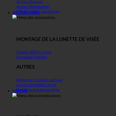
Armes Strasser
Armes Winchester
NEUF : UNIC SuperErgo
ACCESSOIRES
MONTAGE DE LA LUNETTE DE VISÉE
Ziegler SEM Contre
Montage Dentler
AUTRES
Nettoyant spécial optique
Livres conseillés Livres
Broderie à la plume d'oie
SAVOIR