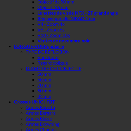
Objectif de 50 mm
Objectif 56 mm
Lunettes de visée NFX - ZF grand angle
Réglage par clic MRAD 1 cm
V4 - Zoom 4x
V6 - Zoom 6x
V10 - Zoom 10x
Ventes de novembre noir
LONGUE-VUE
TYPE DE RÉFLEXION
Vue droite
Regard oblique
DIAMÈTRE DE L'OBJECTIF
50 mm
60 mm
70 mm
80 mm
82 mm
Crosses UNIC | FBT
Armes Beretta
Armes Bergara
Armes Blaser
Armes Browning
Armes Chapuis