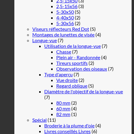
2,5-15x50
(3)
2,5-15x56
(3)
5-30x50
(5)
4-40x50
(2)
5-30x56
(2)
Viseurs réflecteurs Red Dot
(5)
Montages de lunettes de visée
(4)
Longue-vue
(7)
Utilisation de la longue-vue
(7)
Chasse
(7)
Plein air - Randonnée
(4)
Tireurs sportifs
(2)
Observation des oiseaux
(7)
Type d'aperçu
(7)
Vue droite
(2)
Regard oblique
(5)
Diamètre de l'objectif de la longue-vue
(7)
80 mm
(2)
60 mm
(4)
82 mm
(1)
Spécial
(11)
Broderie à la plume d'oie
(4)
Livres conseillés Livres
(6)