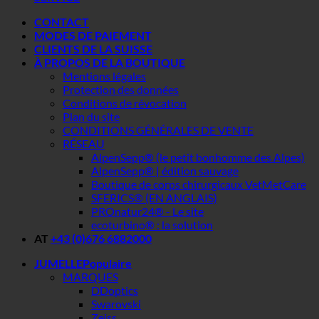
CONTACT
MODES DE PAIEMENT
CLIENTS DE LA SUISSE
À PROPOS DE LA BOUTIQUE
Mentions légales
Protection des données
Conditions de révocation
Plan du site
CONDITIONS GÉNÉRALES DE VENTE
RÉSEAU
AlpenSepp® (le petit bonhomme des Alpes)
AlpenSepp® | édition sauvage
Boutique de corps chirurgicaux VetMetCare
SFERICS® (EN ANGLAIS)
PROnatur24® - Le site
ecoturbino® : la solution
AT
+43 (0)676 6882000
JUMELLE
MARQUES
DDoptics
Swarovski
Zeiss