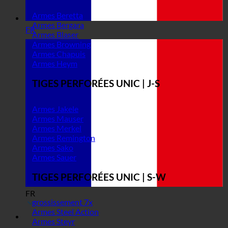
Armes Beretta
Armes Bergara
FR
Armes Blaser
Armes Browning
Armes Chapuis
Armes Heym
TIGES PERFORÉES UNIC | J-S
Armes Jakele
Armes Mauser
Armes Merkel
Armes Remington
Armes Sako
Armes Sauer
TIGES PERFORÉES UNIC | S-W
FR
grossissement 7x
Armes Steel Action
Armes Steyr