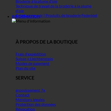
Broderie à la plume d'oie
Technique de travail de la broderie à la plume
d'oie
Ceinture en cuir | Produits de broderie Federkiel
INFORMATION
À PROPOS DE LA BOUTIQUE
Frais d'expédition
Suisse + Liechtenstein
Modes de paiement
Plan du site
SERVICE
grossissement 7x
Contact
Mentions légales
Protection des données
Révocation