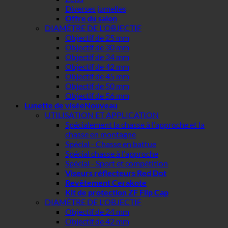
Diverses jumelles
Offre du salon
DIAMÈTRE DE L'OBJECTIF
Objectif de 25 mm
Objectif de 30 mm
Objectif de 34 mm
Objectif de 42 mm
Objectif de 45 mm
Objectif de 50 mm
Objectif de 56 mm
Lunette de visée
UTILISATION ET APPLICATION
Spécialement la chasse à l'approche et la
chasse en montagne
Spécial - Chasse en battue
Spécial chasse à l'approche
Spécial - Sport et compétition
Viseurs réflecteurs Red Dot
Revêtement Cerakote
Kit de protection ZF Flip Cap
DIAMÈTRE DE L'OBJECTIF
Objectif de 24 mm
Objectif de 42 mm