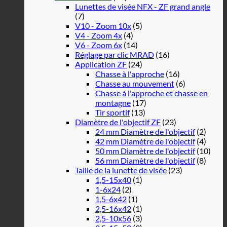
Lunettes de visée NFX - ZF grand angle
(7)
V10 - Zoom 10x
(5)
V4 - Zoom 4x
(4)
V6 - Zoom 6x
(14)
Réglage par clic MRAD
(16)
Application ZF
(24)
Chasse à l'approche
(16)
Chasse au mouvement
(6)
Chasse à l'approche et chasse en
montagne
(17)
Tir sportif
(13)
Diamètre de l'objectif ZF
(23)
24 mm Diamètre de l'objectif
(2)
42 mm Diamètre de l'objectif
(4)
50 mm Diamètre de l'objectif
(10)
56 mm Diamètre de l'objectif
(8)
Taille de la lunette de visée
(23)
1,5-15x40
(1)
1-6x24
(2)
1,5-6x42
(1)
2,5-16x42
(1)
2,5-10x56
(3)