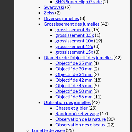
SHG Super High Grade
(2)
Swarovski
(9)
Zeiss
(2)
Diverses jumelles
(8)
Grossissement des jumelles
(42)
grossissement 8x
(16)
grossissement 8,5x
(1)
grossissement 10x
(19)
grossissement 12x
(3)
grossissement 15x
(3)
Diamètre de l'objectif des jumelles
(42)
Objectif de 25 mm
(1)
Objectif de 30 mm
(2)
Objectif de 34 mm
(2)
Objectif de 42 mm
(18)
Objectif de 45 mm
(5)
Objectif de 50 mm
(3)
Objectif de 56 mm
(11)
Utilisation des jumelles
(42)
Chasse et gibier
(29)
Randonnée et voyage
(17)
Observation de la nature
(30)
Observation des oiseaux
(22)
Lunette de visée
(25)