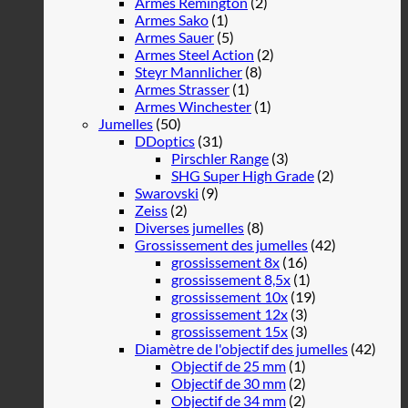
Armes Remington
(2)
Armes Sako
(1)
Armes Sauer
(5)
Armes Steel Action
(2)
Steyr Mannlicher
(8)
Armes Strasser
(1)
Armes Winchester
(1)
Jumelles
(50)
DDoptics
(31)
Pirschler Range
(3)
SHG Super High Grade
(2)
Swarovski
(9)
Zeiss
(2)
Diverses jumelles
(8)
Grossissement des jumelles
(42)
grossissement 8x
(16)
grossissement 8,5x
(1)
grossissement 10x
(19)
grossissement 12x
(3)
grossissement 15x
(3)
Diamètre de l'objectif des jumelles
(42)
Objectif de 25 mm
(1)
Objectif de 30 mm
(2)
Objectif de 34 mm
(2)