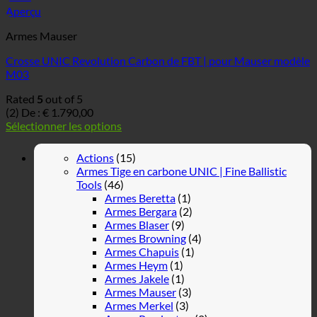
Aperçu
Armes Mauser
Crosse UNIC Revolution Carbon de FBT | pour Mauser modèle
M03
Rated
5
out of 5
(2)
De :
€
1.790,00
Sélectionner les options
Actions
(15)
Armes Tige en carbone UNIC | Fine Ballistic
Tools
(46)
Armes Beretta
(1)
Armes Bergara
(2)
Armes Blaser
(9)
Armes Browning
(4)
Armes Chapuis
(1)
Armes Heym
(1)
Armes Jakele
(1)
Armes Mauser
(3)
Armes Merkel
(3)