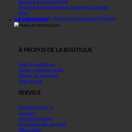
Broderie à la plume d'oie
Technique de travail de la broderie à la plume
d'oie
Ceinture en cuir | Produits de broderie Federkiel
INFORMATION
À PROPOS DE LA BOUTIQUE
Frais d'expédition
Suisse + Liechtenstein
Modes de paiement
Plan du site
SERVICE
grossissement 7x
Contact
Mentions légales
Protection des données
Révocation