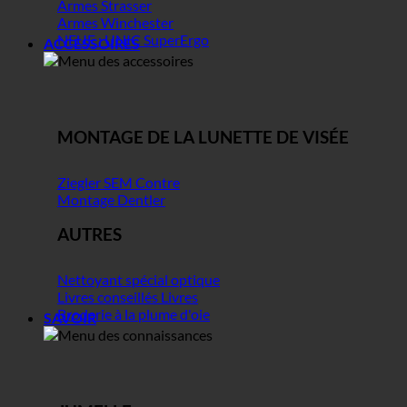
Armes Strasser
Armes Winchester
NEUF : UNIC SuperErgo
ACCESSOIRES
MONTAGE DE LA LUNETTE DE VISÉE
Ziegler SEM Contre
Montage Dentler
AUTRES
Nettoyant spécial optique
Livres conseillés Livres
Broderie à la plume d'oie
SAVOIR