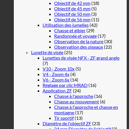
Objectif de 42 mm
(18)
Objectif de 45 mm
(5)
Objectif de 50 mm
(3)
Objectif de 56 mm
(11)
Utilisation des jumelles
(42)
Chasse et gibier
(29)
Randonnée et voyage
(17)
Observation de la nature
(30)
Observation des oiseaux
(22)
Lunette de visée
(25)
Lunettes de visée NFX - ZF grand angle
(7)
V10 - Zoom 10x
(5)
V4 - Zoom 4x
(4)
V6 - Zoom 6x
(14)
Réglage par clic MRAD
(16)
Application ZF
(24)
Chasse à l'approche
(16)
Chasse au mouvement
(6)
Chasse à l'approche et chasse en
montagne
(17)
Tir sportif
(13)
Diamètre de l'objectif ZF
(23)
24 mm Diamètre de l'objectif
(2)