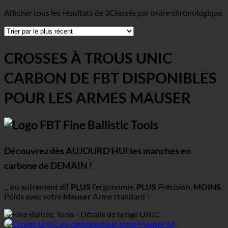
Afficher tous les résultats de 3
Classés par ordre chronologique
CROSSES À TROUS UNIC
CARBON DE FBT DISPONIBLES
POUR LES ARMES MAUSER
Découvrez dès AUJOURD'HUI les manches en
carbone de DEMAIN !
... ou autrement dit
PLUS
l'ergonomie,
PLUS
Précision,
MOINS
Poids avec votre
Mauser
Arme standard !