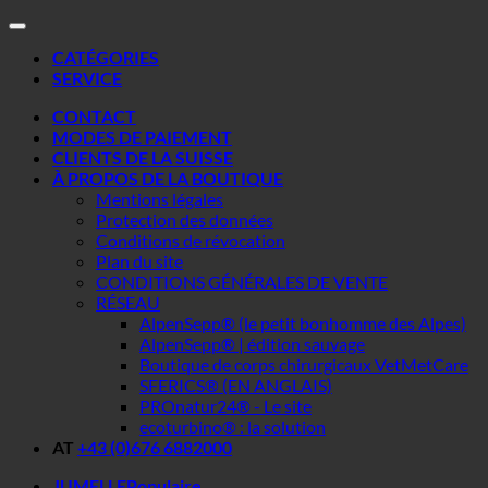
CATÉGORIES
SERVICE
CONTACT
MODES DE PAIEMENT
CLIENTS DE LA SUISSE
À PROPOS DE LA BOUTIQUE
Mentions légales
Protection des données
Conditions de révocation
Plan du site
CONDITIONS GÉNÉRALES DE VENTE
RÉSEAU
AlpenSepp® (le petit bonhomme des Alpes)
AlpenSepp® | édition sauvage
Boutique de corps chirurgicaux VetMetCare
SFERICS® (EN ANGLAIS)
PROnatur24® - Le site
ecoturbino® : la solution
AT
+43 (0)676 6882000
JUMELLE