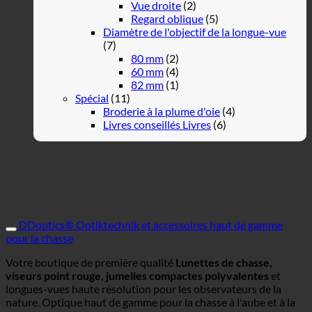
Vue droite
(2)
Regard oblique
(5)
Diamètre de l'objectif de la longue-vue
(7)
80 mm
(2)
60 mm
(4)
82 mm
(1)
Spécial
(11)
Broderie à la plume d'oie
(4)
Livres conseillés Livres
(6)
DDoptics® Optiktechnik et accessoires haut de gamme
pour la chasse
Votre boutique de première qualité
Lunettes de chasse,
viseurs point rouge, jumelles compactes polyvalentes
et
longues-vues haute résolution pour les observateurs de la
nature. Optique haut de gamme pour la chasse à l'aube et à la