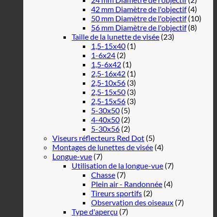
42 mm Diamètre de l'objectif
(4)
50 mm Diamètre de l'objectif
(10)
56 mm Diamètre de l'objectif
(8)
Taille de la lunette de visée
(23)
1,5-15x40
(1)
1-6x24
(2)
1,5-6x42
(1)
2,5-16x42
(1)
2,5-10x56
(3)
2,5-15x50
(3)
2,5-15x56
(3)
5-30x50
(5)
4-40x50
(2)
5-30x56
(2)
Viseurs réflecteurs Red Dot
(5)
Montages de lunettes de visée
(4)
Longue-vue
(7)
Utilisation de la longue-vue
(7)
Chasse
(7)
Plein air - Randonnée
(4)
Tireurs sportifs
(2)
Observation des oiseaux
(7)
Type d'aperçu
(7)