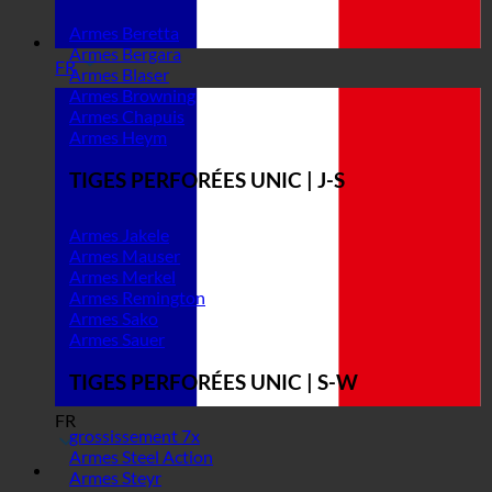
Armes Beretta
Armes Bergara
FR
Armes Blaser
Armes Browning
Armes Chapuis
Armes Heym
TIGES PERFORÉES UNIC | J-S
Armes Jakele
Armes Mauser
Armes Merkel
Armes Remington
Armes Sako
Armes Sauer
TIGES PERFORÉES UNIC | S-W
FR
grossissement 7x
Armes Steel Action
Armes Steyr