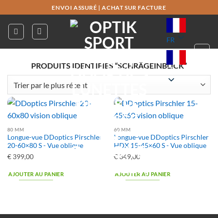
Passer
ENVOI ASSURÉ
|
ACHAT SUR FACTURE
au
contenu
FR
PRODUITS IDENTIFIÉS “SCHRÄGEINBLICK”
FR
80 MM
60 MM
Longue-vue DDoptics Pirschler
Longue-vue DDoptics Pirschler
20-60×80 S - Vue oblique
HDX 15-45×60 S - Vue oblique
€
399,00
€
349,00
AJOUTER AU PANIER
AJOUTER AU PANIER