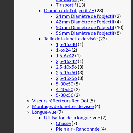
Tir sportif
(13)
Diamètre de l'objectif ZF
(23)
24 mm Diamètre de l'objectif
(2)
42 mm Diamètre de l'objectif
(4)
50 mm Diamètre de l'objectif
(10)
56 mm Diamètre de l'objectif
(8)
Taille de la lunette de visée
(23)
1,5-15x40
(1)
1-6x24
(2)
1,5-6x42
(1)
2,5-16x42
(1)
2,5-10x56
(3)
2,5-15x50
(3)
2,5-15x56
(3)
5-30x50
(5)
4-40x50
(2)
5-30x56
(2)
Viseurs réflecteurs Red Dot
(5)
Montages de lunettes de visée
(4)
Longue-vue
(7)
Utilisation de la longue-vue
(7)
Chasse
(7)
Plein air - Randonnée
(4)