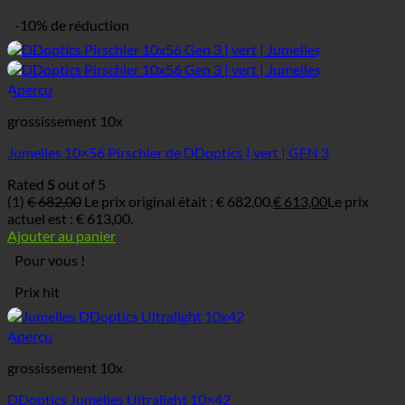
-10% de réduction
Aperçu
grossissement 10x
Jumelles 10×56 Pirschler de DDoptics | vert | GEN 3
Rated
5
out of 5
(1)
€
682,00
Le prix original était : € 682,00.
€
613,00
Le prix
actuel est : € 613,00.
Ajouter au panier
Pour vous !
Prix hit
Aperçu
grossissement 10x
DDoptics Jumelles Ultralight 10×42