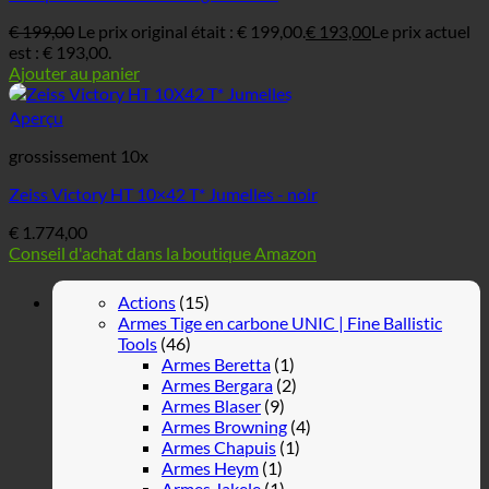
€
199,00
Le prix original était : € 199,00.
€
193,00
Le prix actuel
est : € 193,00.
Ajouter au panier
Aperçu
grossissement 10x
Zeiss Victory HT 10×42 T* Jumelles - noir
€
1.774,00
Conseil d'achat dans la boutique Amazon
Actions
(15)
Armes Tige en carbone UNIC | Fine Ballistic
Tools
(46)
Armes Beretta
(1)
Armes Bergara
(2)
Armes Blaser
(9)
Armes Browning
(4)
Armes Chapuis
(1)
Armes Heym
(1)
Armes Jakele
(1)