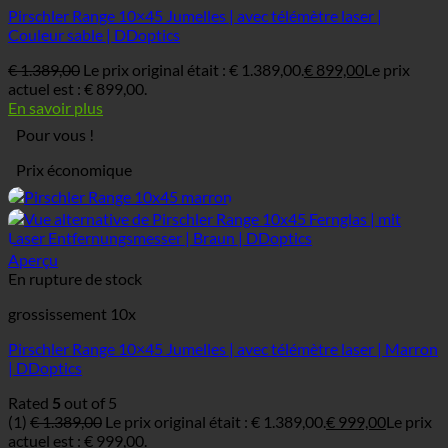
Pirschler Range 10×45 Jumelles | avec télémètre laser |
Couleur sable | DDoptics
€
1.389,00
Le prix original était : € 1.389,00.
€
899,00
Le prix
actuel est : € 899,00.
En savoir plus
Pour vous !
Prix économique
Aperçu
En rupture de stock
grossissement 10x
Pirschler Range 10×45 Jumelles | avec télémètre laser | Marron
| DDoptics
Rated
5
out of 5
(1)
€
1.389,00
Le prix original était : € 1.389,00.
€
999,00
Le prix
actuel est : € 999,00.