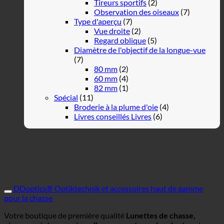
Tireurs sportifs
(2)
Observation des oiseaux
(7)
Type d'aperçu
(7)
Vue droite
(2)
Regard oblique
(5)
Diamètre de l'objectif de la longue-vue
(7)
80 mm
(2)
60 mm
(4)
82 mm
(1)
Spécial
(11)
Broderie à la plume d'oie
(4)
Livres conseillés Livres
(6)
DDoptics® Optiktechnik et accessoires haut de gamme
pour la chasse
Votre boutique de première qualité
Lunettes de chasse,