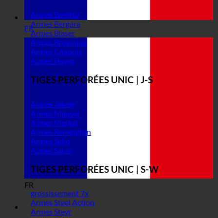
Armes Beretta
Armes Bergara
FR
Armes Blaser
Armes Browning
Armes Chapuis
Armes Heym
TIGES PERFORÉES UNIC | J-S
Armes Jakele
Armes Mauser
Armes Merkel
Armes Remington
Armes Sako
Armes Sauer
TIGES PERFORÉES UNIC | S-W
FR
grossissement 7x
Armes Steel Action
Armes Steyr