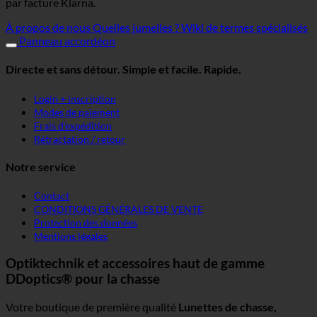
par facture Klarna.
À propos de nous
Quelles jumelles ?
Wiki de termes spécialisés
Panneau accordéon
Directe et sans détour. Simple et facile. Rapide.
Login + inscription
Modes de paiement
Frais d'expédition
Rétractation / retour
Notre service
Contact
CONDITIONS GÉNÉRALES DE VENTE
Protection des données
Mentions légales
Optiktechnik et accessoires haut de gamme
DDoptics® pour la chasse
Votre boutique de première qualité
Lunettes de chasse,