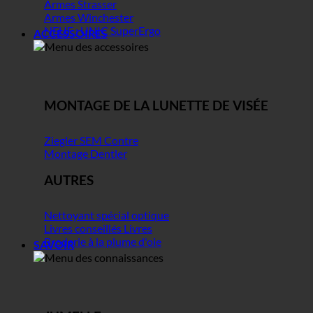
Armes Strasser
Armes Winchester
NEUF : UNIC SuperErgo
ACCESSOIRES
MONTAGE DE LA LUNETTE DE VISÉE
Ziegler SEM Contre
Montage Dentler
AUTRES
Nettoyant spécial optique
Livres conseillés Livres
Broderie à la plume d'oie
SAVOIR