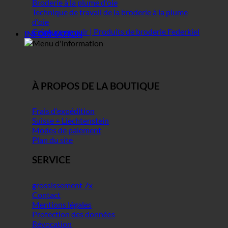
Broderie à la plume d'oie
Technique de travail de la broderie à la plume
d'oie
Ceinture en cuir | Produits de broderie Federkiel
INFORMATION
À PROPOS DE LA BOUTIQUE
Frais d'expédition
Suisse + Liechtenstein
Modes de paiement
Plan du site
SERVICE
grossissement 7x
Contact
Mentions légales
Protection des données
Révocation