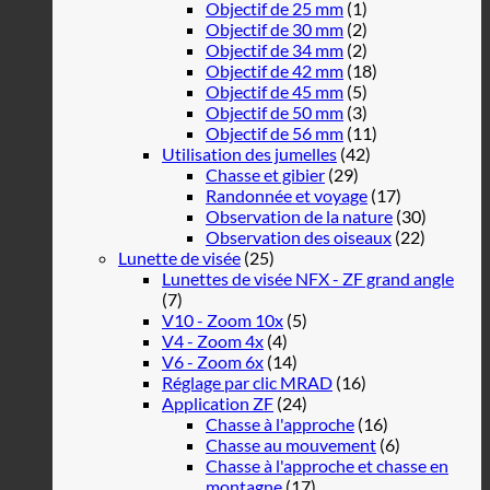
Objectif de 25 mm
(1)
Objectif de 30 mm
(2)
Objectif de 34 mm
(2)
Objectif de 42 mm
(18)
Objectif de 45 mm
(5)
Objectif de 50 mm
(3)
Objectif de 56 mm
(11)
Utilisation des jumelles
(42)
Chasse et gibier
(29)
Randonnée et voyage
(17)
Observation de la nature
(30)
Observation des oiseaux
(22)
Lunette de visée
(25)
Lunettes de visée NFX - ZF grand angle
(7)
V10 - Zoom 10x
(5)
V4 - Zoom 4x
(4)
V6 - Zoom 6x
(14)
Réglage par clic MRAD
(16)
Application ZF
(24)
Chasse à l'approche
(16)
Chasse au mouvement
(6)
Chasse à l'approche et chasse en
montagne
(17)