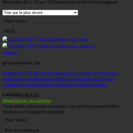
Résultats de 1-12 sur 19
Classés par ordre chronologique
Pour vous !
HOT
Aperçu
grossissement 10x
DDoptics NXT 10×42 Jumelles noir/vert ou noir/marron |
Meilleures jumelles polyvalentes à moins de 500 € pour
l'observation des oiseaux, la chasse et la randonnée
€
499,00
€
474,00
Sélectionner les options
Ce produit a plusieurs variantes. Les options peuvent être
choisies sur la page du produit
Pour vous !
Prix économique