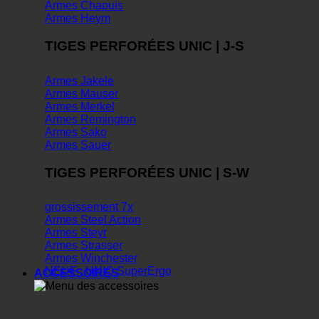
Armes Chapuis
Armes Heym
TIGES PERFORÉES UNIC | J-S
Armes Jakele
Armes Mauser
Armes Merkel
Armes Remington
Armes Sako
Armes Sauer
TIGES PERFORÉES UNIC | S-W
grossissement 7x
Armes Steel Action
Armes Steyr
Armes Strasser
Armes Winchester
NEUF : UNIC SuperErgo
ACCESSOIRES