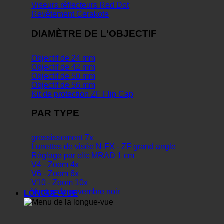
Viseurs réflecteurs Red Dot
Revêtement Cerakote
DIAMÈTRE DE L'OBJECTIF
Objectif de 24 mm
Objectif de 42 mm
Objectif de 50 mm
Objectif de 56 mm
Kit de protection ZF Flip Cap
PAR TYPE
grossissement 7x
Lunettes de visée N-FX - ZF grand angle
Réglage par clic MRAD 1 cm
V4 - Zoom 4x
V6 - Zoom 6x
V10 - Zoom 10x
Ventes de novembre noir
LONGUE-VUE