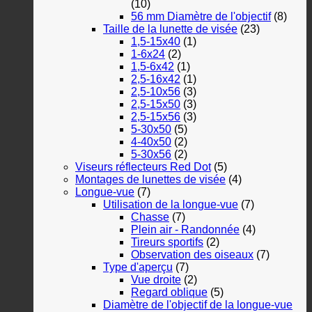
(10)
56 mm Diamètre de l'objectif
(8)
Taille de la lunette de visée
(23)
1,5-15x40
(1)
1-6x24
(2)
1,5-6x42
(1)
2,5-16x42
(1)
2,5-10x56
(3)
2,5-15x50
(3)
2,5-15x56
(3)
5-30x50
(5)
4-40x50
(2)
5-30x56
(2)
Viseurs réflecteurs Red Dot
(5)
Montages de lunettes de visée
(4)
Longue-vue
(7)
Utilisation de la longue-vue
(7)
Chasse
(7)
Plein air - Randonnée
(4)
Tireurs sportifs
(2)
Observation des oiseaux
(7)
Type d'aperçu
(7)
Vue droite
(2)
Regard oblique
(5)
Diamètre de l'objectif de la longue-vue