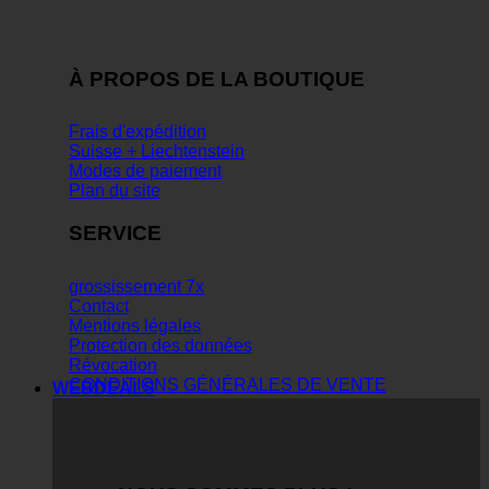
À PROPOS DE LA BOUTIQUE
Frais d'expédition
Suisse + Liechtenstein
Modes de paiement
Plan du site
SERVICE
grossissement 7x
Contact
Mentions légales
Protection des données
Révocation
CONDITIONS GÉNÉRALES DE VENTE
WEBDEALS