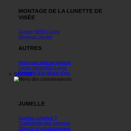
MONTAGE DE LA LUNETTE DE
VISÉE
Ziegler SEM Contre
Montage Dentler
AUTRES
Nettoyant spécial optique
Livres conseillés Livres
Broderie à la plume d'oie
SAVOIR
JUMELLE
Quelles jumelles ?
Traitements des jumelles
Objectif et grossissement