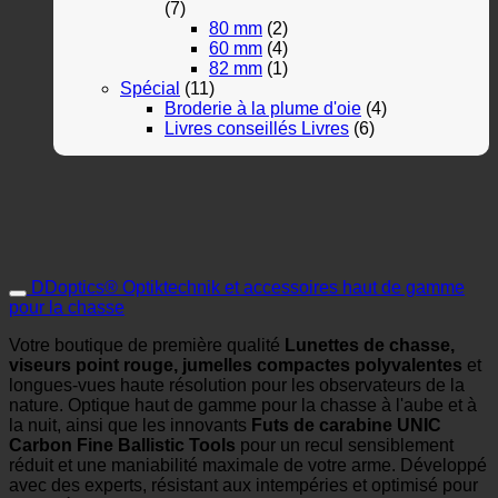
(7)
80 mm
(2)
60 mm
(4)
82 mm
(1)
Spécial
(11)
Broderie à la plume d'oie
(4)
Livres conseillés Livres
(6)
DDoptics® Optiktechnik et accessoires haut de gamme
pour la chasse
Votre boutique de première qualité
Lunettes de chasse,
viseurs point rouge, jumelles compactes polyvalentes
et
longues-vues haute résolution pour les observateurs de la
nature. Optique haut de gamme pour la chasse à l'aube et à
la nuit, ainsi que les innovants
Futs de carabine UNIC
Carbon Fine Ballistic Tools
pour un recul sensiblement
réduit et une maniabilité maximale de votre arme. Développé
avec des experts, résistant aux intempéries et optimisé pour