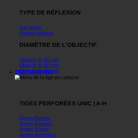
TYPE DE RÉFLEXION
Vue droite
Regard oblique
DIAMÈTRE DE L'OBJECTIF
Objectif de 60 mm
Objectif de 80 mm
Objectif de 82 mm
TIGE CARBONE
TIGES PERFORÉES UNIC | A-H
Armes Beretta
Armes Bergara
Armes Blaser
Armes Browning