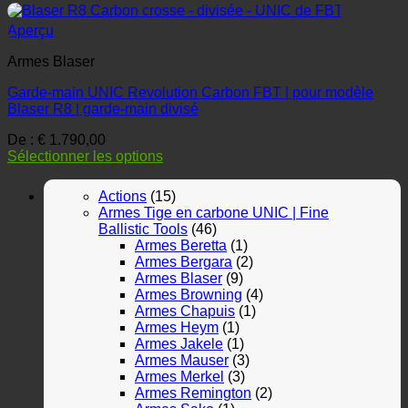
Aperçu
Armes Blaser
Garde-main UNIC Revolution Carbon FBT | pour modèle
Blaser R8 | garde-main divisé
De :
€
1.790,00
Sélectionner les options
Actions
(15)
Armes Tige en carbone UNIC | Fine
Ballistic Tools
(46)
Armes Beretta
(1)
Armes Bergara
(2)
Armes Blaser
(9)
Armes Browning
(4)
Armes Chapuis
(1)
Armes Heym
(1)
Armes Jakele
(1)
Armes Mauser
(3)
Armes Merkel
(3)
Armes Remington
(2)