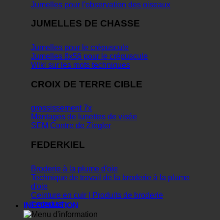
Jumelles pour l'observation des oiseaux
JUMELLES DE CHASSE
Jumelles pour le crépuscule
Jumelles 8x56 pour le crépuscule
Wiki sur les mots techniques
CROIX DE TERRE CIBLE
grossissement 7x
Montages de lunettes de visée
SEM Contre de Ziegler
FEDERKIEL
Broderie à la plume d'oie
Technique de travail de la broderie à la plume
d'oie
Ceinture en cuir | Produits de broderie
Federkiel
INFORMATION