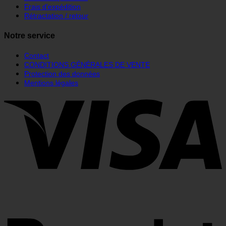
Frais d'expédition
Rétractation / retour
Notre service
Contact
CONDITIONS GÉNÉRALES DE VENTE
Protection des données
Mentions légales
V
R