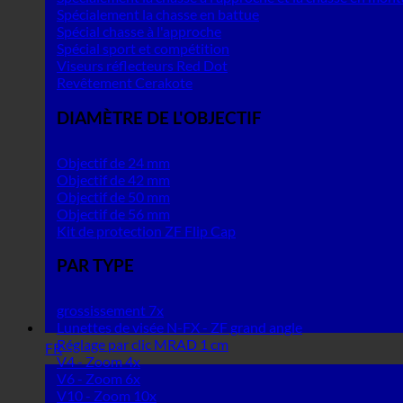
Spécialement la chasse en battue
Spécial chasse à l'approche
Spécial sport et compétition
Viseurs réflecteurs Red Dot
Revêtement Cerakote
DIAMÈTRE DE L'OBJECTIF
Objectif de 24 mm
Objectif de 42 mm
Objectif de 50 mm
Objectif de 56 mm
Kit de protection ZF Flip Cap
PAR TYPE
grossissement 7x
Lunettes de visée N-FX - ZF grand angle
Réglage par clic MRAD 1 cm
FR
V4 - Zoom 4x
V6 - Zoom 6x
V10 - Zoom 10x