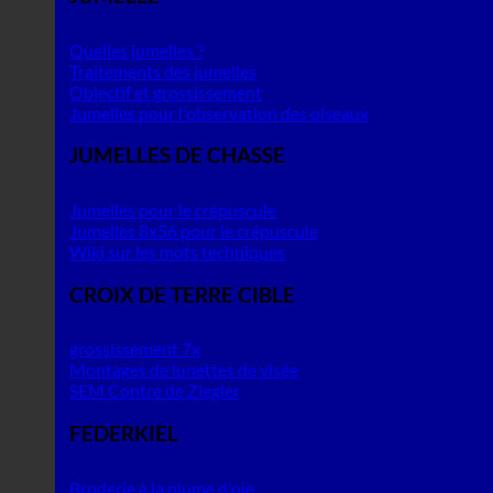
Quelles jumelles ?
Traitements des jumelles
Objectif et grossissement
Jumelles pour l'observation des oiseaux
JUMELLES DE CHASSE
Jumelles pour le crépuscule
Jumelles 8x56 pour le crépuscule
Wiki sur les mots techniques
CROIX DE TERRE CIBLE
grossissement 7x
Montages de lunettes de visée
SEM Contre de Ziegler
FEDERKIEL
Broderie à la plume d'oie