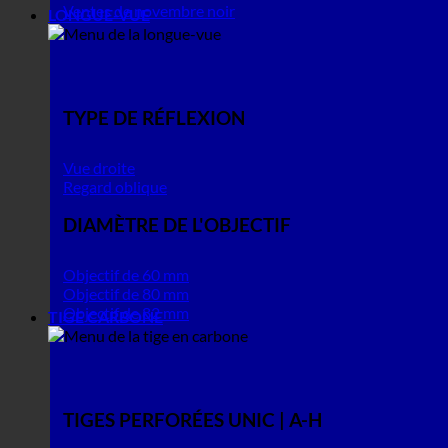
Ventes de novembre noir
LONGUE-VUE
TYPE DE RÉFLEXION
Vue droite
Regard oblique
DIAMÈTRE DE L'OBJECTIF
Objectif de 60 mm
Objectif de 80 mm
Objectif de 82 mm
TIGE CARBONE
TIGES PERFORÉES UNIC | A-H