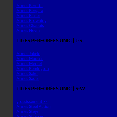
Armes Beretta
Armes Bergara
Armes Blaser
Armes Browning
Armes Chapuis
Armes Heym
TIGES PERFORÉES UNIC | J-S
Armes Jakele
Armes Mauser
Armes Merkel
Armes Remington
Armes Sako
Armes Sauer
TIGES PERFORÉES UNIC | S-W
grossissement 7x
Armes Steel Action
Armes Steyr
Armes Strasser