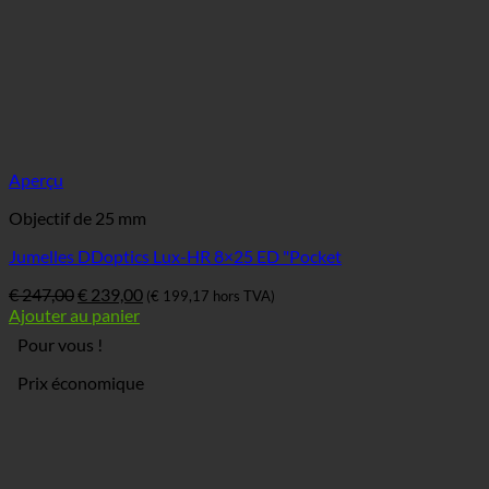
Aperçu
Objectif de 25 mm
Jumelles DDoptics Lux-HR 8×25 ED "Pocket
Le
Le
€
247,00
€
239,00
(
€
199,17
hors TVA)
prix
prix
Ajouter au panier
original
actuel
Pour vous !
était
est
:
:
Prix économique
€ 247,00.
€ 239,00.