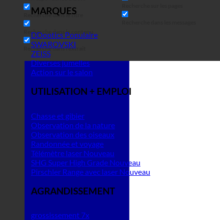
Recherche sur les pages
MARQUES
Recherche dans le titre
Recherche dans les messages
Recherche dans le contenu
DDoptics
SWAROVSKI
Recherche dans l'extrait
ZEISS
Diverses jumelles
Action sur le salon
UTILISATION + EMPLOI
Chasse et gibier
Observation de la nature
Observation des oiseaux
Randonnée et voyage
Télémètre laser
SHG Super High Grade
Pirschler Range avec laser
AGRANDISSEMENT
grossissement 7x