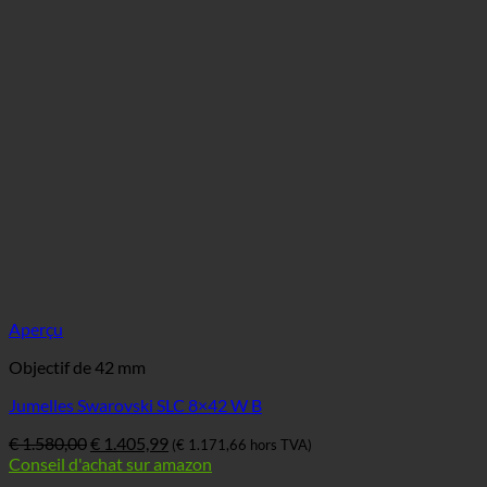
Aperçu
Objectif de 42 mm
Jumelles Swarovski SLC 8×42 W B
Le
Le
€
1.580,00
€
1.405,99
(
€
1.171,66
hors TVA)
prix
prix
Conseil d'achat sur amazon
original
actuel