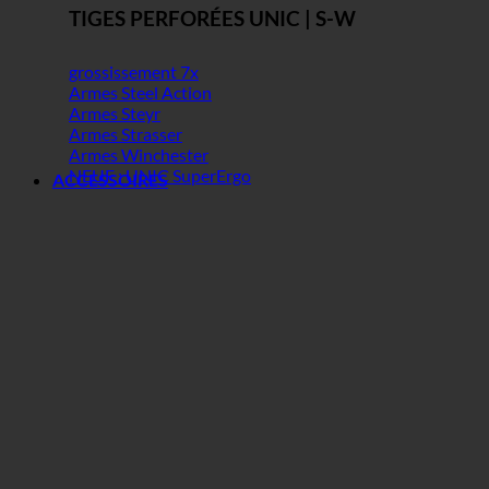
TIGES PERFORÉES UNIC | S-W
grossissement 7x
Armes Steel Action
Armes Steyr
Armes Strasser
Armes Winchester
NEUF : UNIC SuperErgo
ACCESSOIRES