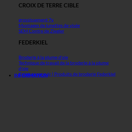
CROIX DE TERRE CIBLE
grossissement 7x
Montages de lunettes de visée
SEM Contre de Ziegler
FEDERKIEL
Broderie à la plume d'oie
Technique de travail de la broderie à la plume
d'oie
Ceinture en cuir | Produits de broderie Federkiel
INFORMATION