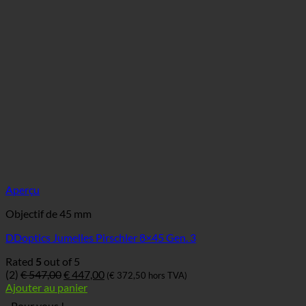
Aperçu
Objectif de 45 mm
DDoptics Jumelles Pirschler 8×45 Gen. 3
Rated
5
out of 5
Le
Le
(2)
€
547,00
€
447,00
(
€
372,50
hors TVA)
prix
prix
Ajouter au panier
original
actuel
Pour vous !