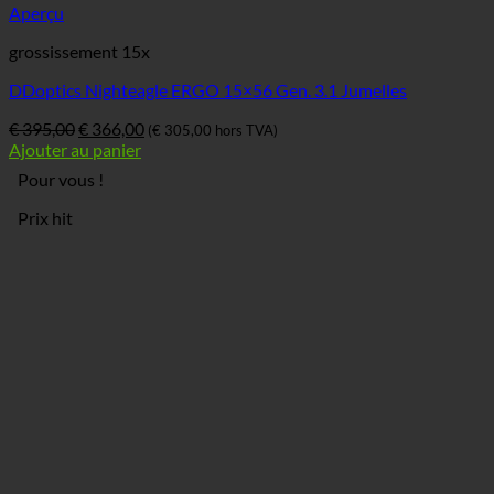
Aperçu
grossissement 15x
DDoptics Nighteagle ERGO 15×56 Gen. 3.1 Jumelles
Le
Le
€
395,00
€
366,00
(
€
305,00
hors TVA)
prix
prix
Ajouter au panier
original
actuel
Pour vous !
était
est
:
:
Prix hit
€ 395,00.
€ 366,00.