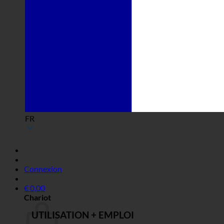
FR
Connexion
€
0,00
Chariot
UTILISATION + EMPLOI