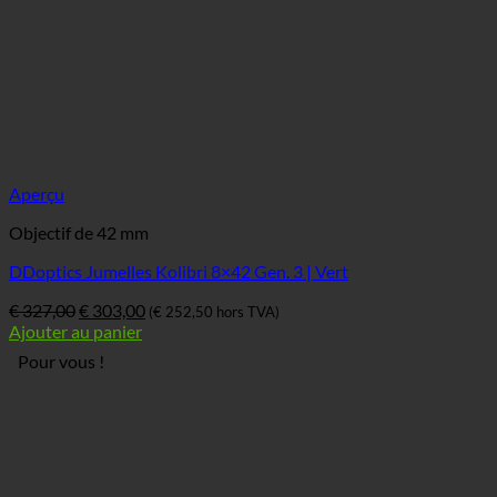
Aperçu
Objectif de 42 mm
DDoptics Jumelles Kolibri 8×42 Gen. 3 | Vert
Le
Le
€
327,00
€
303,00
(
€
252,50
hors TVA)
prix
prix
Ajouter au panier
original
actuel
Pour vous !
était
est
:
:
€ 327,00.
€ 303,00.