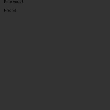
Pour vous !
était
est
:
:
Prix hit
€ 1.580,00.
€ 1.405,99.