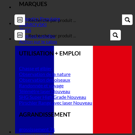
MARQUES
DDoptics
SWAROVSKI
ZEISS
Diverses jumelles
Action sur le salon
UTILISATION + EMPLOI
Chasse et gibier
Observation de la nature
Observation des oiseaux
Randonnée et voyage
Télémètre laser
SHG Super High Grade
Pirschler Range avec laser
AGRANDISSEMENT
grossissement 7x
grossissement 8x