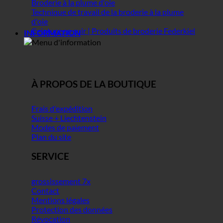
Broderie à la plume d'oie
Technique de travail de la broderie à la plume
d'oie
Ceinture en cuir | Produits de broderie Federkiel
INFORMATION
À PROPOS DE LA BOUTIQUE
Frais d'expédition
Suisse + Liechtenstein
Modes de paiement
Plan du site
SERVICE
grossissement 7x
Contact
Mentions légales
Protection des données
Révocation