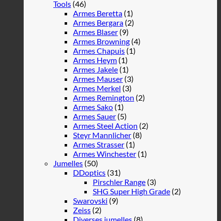
Tools
(46)
Armes Beretta
(1)
Armes Bergara
(2)
Armes Blaser
(9)
Armes Browning
(4)
Armes Chapuis
(1)
Armes Heym
(1)
Armes Jakele
(1)
Armes Mauser
(3)
Armes Merkel
(3)
Armes Remington
(2)
Armes Sako
(1)
Armes Sauer
(5)
Armes Steel Action
(2)
Steyr Mannlicher
(8)
Armes Strasser
(1)
Armes Winchester
(1)
Jumelles
(50)
DDoptics
(31)
Pirschler Range
(3)
SHG Super High Grade
(2)
Swarovski
(9)
Zeiss
(2)
Diverses jumelles
(8)