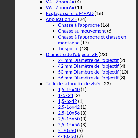
V4 - Zoom 4x
(4)
V6 - Zoom 6x
(14)
Réglage par clic MRAD
(16)
Application ZF
(24)
Chasse à l'approche
(16)
Chasse au mouvement
(6)
Chasse à l'approche et chasse en
montagne
(17)
Tir sportif
(13)
Diamètre de l'objectif ZF
(23)
24 mm Diamètre de l'objectif
(2)
42 mm Diamètre de l'objectif
(4)
50 mm Diamètre de l'objectif
(10)
56 mm Diamètre de l'objectif
(8)
Taille de la lunette de visée
(23)
1,5-15x40
(1)
1-6x24
(2)
1,5-6x42
(1)
2,5-16x42
(1)
2,5-10x56
(3)
2,5-15x50
(3)
2,5-15x56
(3)
5-30x50
(5)
4-40x50
(2)