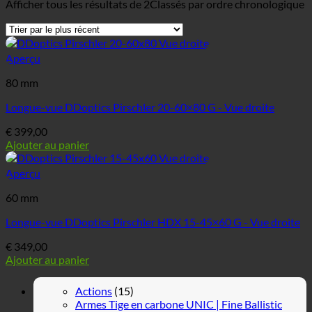
Afficher tous les résultats de 2
Classés par ordre chronologique
Aperçu
80 mm
Longue-vue DDoptics Pirschler 20-60×80 G - Vue droite
€
399,00
Ajouter au panier
Aperçu
60 mm
Longue-vue DDoptics Pirschler HDX 15-45×60 G - Vue droite
€
349,00
Ajouter au panier
Actions
(15)
Armes Tige en carbone UNIC | Fine Ballistic