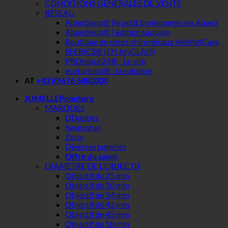
CONDITIONS GÉNÉRALES DE VENTE
RÉSEAU
AlpenSepp® (le petit bonhomme des Alpes)
AlpenSepp® | édition sauvage
Boutique de corps chirurgicaux VetMetCare
SFERICS® (EN ANGLAIS)
PROnatur24® - Le site
ecoturbino® : la solution
AT
+43 (0)676 6882000
JUMELLE
MARQUES
DDoptics
Swarovski
Zeiss
Diverses jumelles
Offre du salon
DIAMÈTRE DE L'OBJECTIF
Objectif de 25 mm
Objectif de 30 mm
Objectif de 34 mm
Objectif de 42 mm
Objectif de 45 mm
Objectif de 50 mm