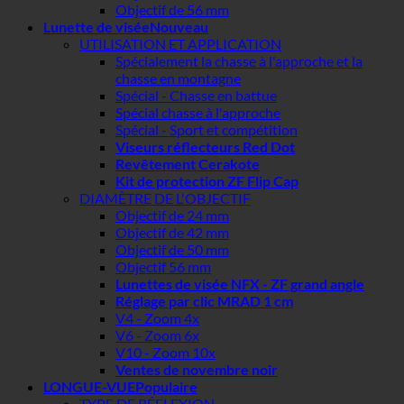
Objectif de 56 mm
Lunette de visée
UTILISATION ET APPLICATION
Spécialement la chasse à l'approche et la
chasse en montagne
Spécial - Chasse en battue
Spécial chasse à l'approche
Spécial - Sport et compétition
Viseurs réflecteurs Red Dot
Revêtement Cerakote
Kit de protection ZF Flip Cap
DIAMÈTRE DE L'OBJECTIF
Objectif de 24 mm
Objectif de 42 mm
Objectif de 50 mm
Objectif 56 mm
Lunettes de visée NFX - ZF grand angle
Réglage par clic MRAD 1 cm
V4 - Zoom 4x
V6 - Zoom 6x
V10 - Zoom 10x
Ventes de novembre noir
LONGUE-VUE
TYPE DE RÉFLEXION