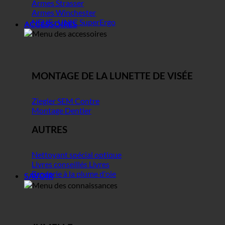
Armes Strasser
Armes Winchester
NEUF : UNIC SuperErgo
ACCESSOIRES
MONTAGE DE LA LUNETTE DE VISÉE
Ziegler SEM Contre
Montage Dentler
AUTRES
Nettoyant spécial optique
Livres conseillés Livres
Broderie à la plume d'oie
SAVOIR