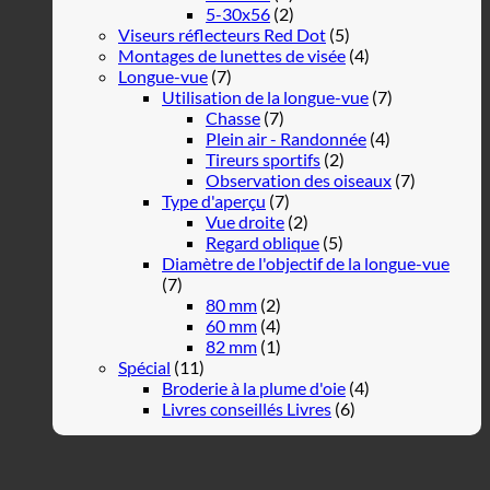
5-30x56
(2)
Viseurs réflecteurs Red Dot
(5)
Montages de lunettes de visée
(4)
Longue-vue
(7)
Utilisation de la longue-vue
(7)
Chasse
(7)
Plein air - Randonnée
(4)
Tireurs sportifs
(2)
Observation des oiseaux
(7)
Type d'aperçu
(7)
Vue droite
(2)
Regard oblique
(5)
Diamètre de l'objectif de la longue-vue
(7)
80 mm
(2)
60 mm
(4)
82 mm
(1)
Spécial
(11)
Broderie à la plume d'oie
(4)
Livres conseillés Livres
(6)