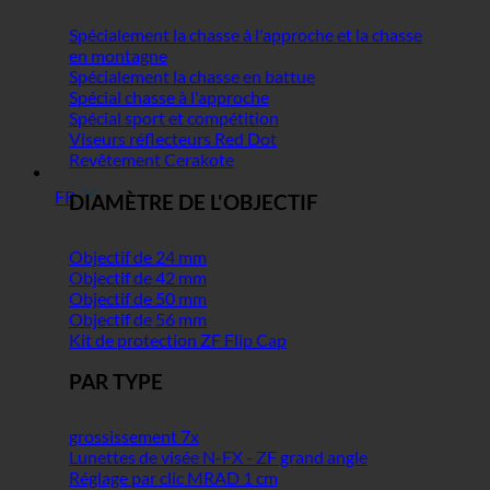
Spécialement la chasse à l'approche et la chasse
en montagne
Spécialement la chasse en battue
Spécial chasse à l'approche
Spécial sport et compétition
Viseurs réflecteurs Red Dot
Revêtement Cerakote
FR
DIAMÈTRE DE L'OBJECTIF
Objectif de 24 mm
Objectif de 42 mm
Objectif de 50 mm
Objectif de 56 mm
Kit de protection ZF Flip Cap
PAR TYPE
grossissement 7x
Lunettes de visée N-FX - ZF grand angle
Réglage par clic MRAD 1 cm