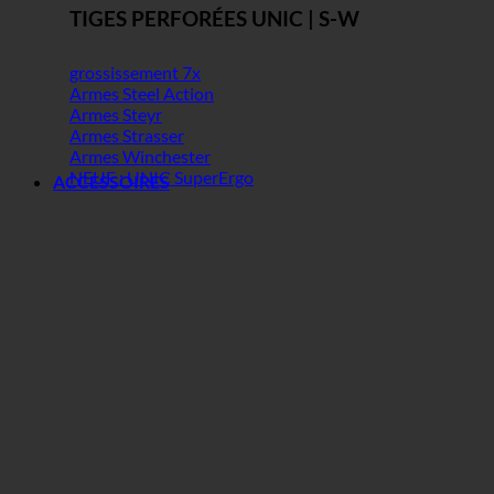
TIGES PERFORÉES UNIC | S-W
grossissement 7x
Armes Steel Action
Armes Steyr
Armes Strasser
Armes Winchester
NEUF : UNIC SuperErgo
ACCESSOIRES