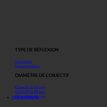
TYPE DE RÉFLEXION
Vue droite
Regard oblique
DIAMÈTRE DE L'OBJECTIF
Objectif de 60 mm
Objectif de 80 mm
Objectif de 82 mm
TIGE CARBONE