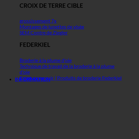
CROIX DE TERRE CIBLE
grossissement 7x
Montages de lunettes de visée
SEM Contre de Ziegler
FEDERKIEL
Broderie à la plume d'oie
Technique de travail de la broderie à la plume
d'oie
Ceinture en cuir | Produits de broderie Federkiel
INFORMATION