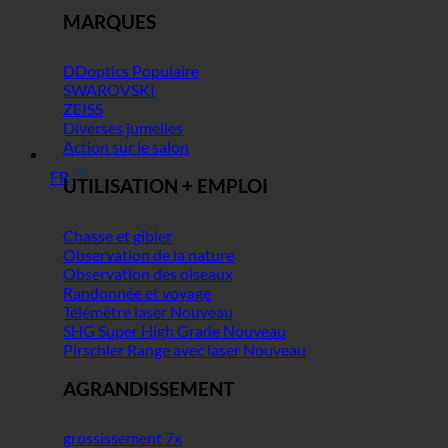
MARQUES
DDoptics
SWAROVSKI
ZEISS
Diverses jumelles
Action sur le salon
FR
UTILISATION + EMPLOI
Chasse et gibier
Observation de la nature
Observation des oiseaux
Randonnée et voyage
Télémètre laser
SHG Super High Grade
Pirschler Range avec laser
AGRANDISSEMENT
grossissement 7x