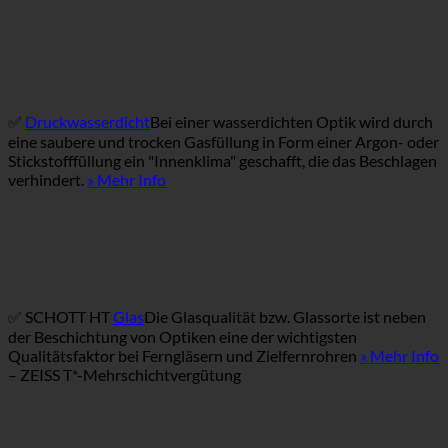
✅
Druckwasserdicht
Bei einer wasserdichten Optik wird durch
eine saubere und trocken Gasfüllung in Form einer Argon- oder
Stickstofffüllung ein "Innenklima" geschafft, die das Beschlagen
verhindert.
» Mehr Info
✅ SCHOTT HT
Glas
Die Glasqualität bzw. Glassorte ist neben
der Beschichtung von Optiken eine der wichtigsten
Qualitätsfaktor bei Ferngläsern und Zielfernrohren
» Mehr Info
– ZEISS T*-Mehrschichtvergütung