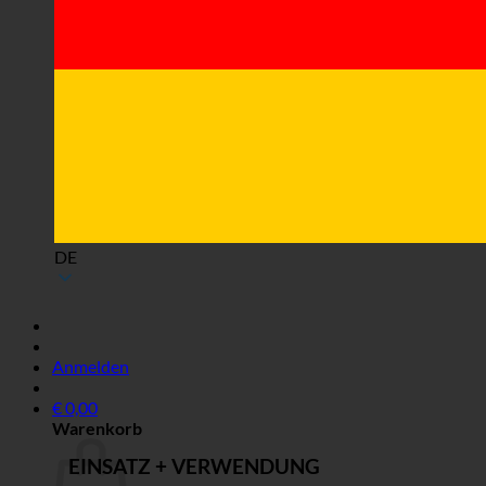
DE
Anmelden
€
0,00
Warenkorb
EINSATZ + VERWENDUNG