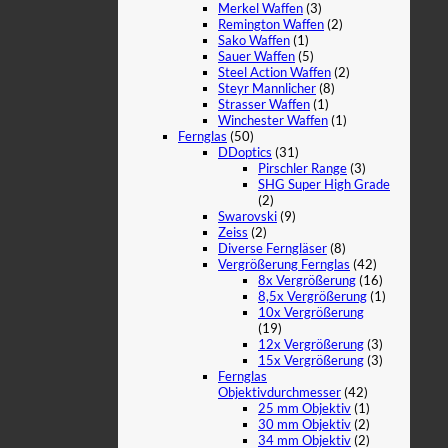
Merkel Waffen
(3)
Remington Waffen
(2)
Sako Waffen
(1)
Sauer Waffen
(5)
Steel Action Waffen
(2)
Steyr Mannlicher
(8)
Strasser Waffen
(1)
Winchester Waffen
(1)
Fernglas
(50)
DDoptics
(31)
Pirschler Range
(3)
SHG Super High Grade
(2)
Swarovski
(9)
Zeiss
(2)
Diverse Ferngläser
(8)
Vergrößerung Fernglas
(42)
8x Vergrößerung
(16)
8,5x Vergrößerung
(1)
10x Vergrößerung
(19)
12x Vergrößerung
(3)
15x Vergrößerung
(3)
Fernglas
Objektivdurchmesser
(42)
25 mm Objektiv
(1)
30 mm Objektiv
(2)
34 mm Objektiv
(2)