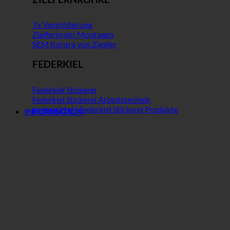
7x Vergrößerung
Zielfernrohr Montagen
SEM Kontra von Ziegler
FEDERKIEL
Federkiel Stickerei
Federkiel Stickerei Arbeitstechnik
Ledergürtel | Federkiel Stickerei Produkte
INFORMATION