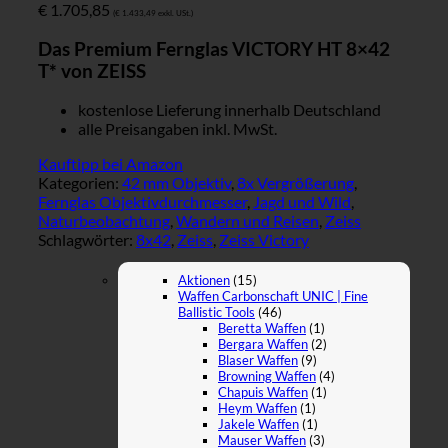
€
1.705,85
(
€
1.433,49
exkl. USt.)
Das Premium Fernglas VICTORY HT 8×42
T* von ZEISS
kostenlose Lieferung innerhalb Deutschland
alle Preisangaben inkl. MwSt.
Kauftipp bei Amazon
Kategorien:
42 mm Objektiv
,
8x Vergrößerung
,
Fernglas Objektivdurchmesser
,
Jagd und Wild
,
Naturbeobachtung
,
Wandern und Reisen
,
Zeiss
Schlagwörter:
8x42
,
Zeiss
,
Zeiss Victory
Aktionen
(15)
Waffen Carbonschaft UNIC | Fine
Ballistic Tools
(46)
Beretta Waffen
(1)
Bergara Waffen
(2)
Blaser Waffen
(9)
Browning Waffen
(4)
Chapuis Waffen
(1)
Heym Waffen
(1)
Jakele Waffen
(1)
Mauser Waffen
(3)