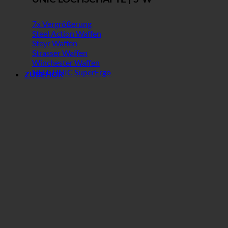
7x Vergrößerung
Steel Action Waffen
Steyr Waffen
Strasser Waffen
Winchester Waffen
NEU: UNIC SuperErgo
ZUBEHÖR