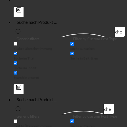
Suche
Generic filters
Filter by Custom Post Type
Exakte Übereinstimmung
Suche auf Seiten
Suche im Titel
Suche in Beiträgen
Suche im Inhalt
Search in excerpt
Suche
Generic filters
Filter by Custom Post Type
Exakte Übereinstimmung
Suche auf Seiten