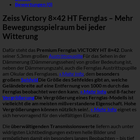
Bewertungen (0)
Zeiss Victory 8×42 HT Fernglas – Mehr
Bewegungsspielraum bei jeder
Witterung
Dafür steht das
Premium Fernglas VICTORY HT 8×42
. Dank
seiner 5,3mm großen
Austrittspupille
Für das Sehen in der
Dämmerung (Dämmerungssehen) von großer Bedeutung ist,
neben der Dämmerungszahl, auch die Fernglas Austrittspupille
am Okular des Fernglases.
» Mehr Info
, dem
besonders
großem
Sehfeld
Die Größe des Sehfeldes gibt an, welche
Geländebreite auf eine Entfernung von 1000 m durch das
Fernglas beobachtet werden kann.
» Mehr Info
und 8-facher
Vergrößerung
Die Vergrößerung eines Fernglas-Modells ist
vielleicht die am meisten mißverstandene Eigenschaft. Hohe
Vergrößerungen können nützlich sein!.
» Mehr Info
eignet es
sich hervorragend für den vielfältigen Einsatz.
Die
überwältigenden Transmissionswerte
liefern auch unter
widrigsten Lichtbedingungen extrem helle Bilder und
ermöglichen damit ein besonders langes Beobachten – bis tief