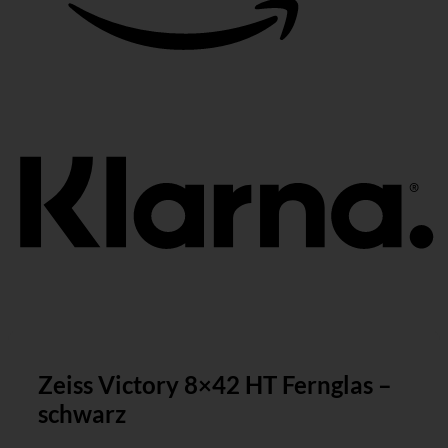
K
Zeiss Victory 8×42 HT Fernglas –
schwarz