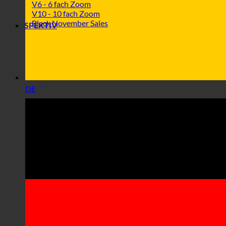
V6 - 6 fach Zoom
V10 - 10 fach Zoom
Black November Sales
SPEKTIV
DE