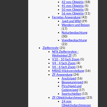
42 mm Objektiv
(18)
45 mm Objektiv
(5)
50 mm Objektiv
(3)
56 mm Objektiv
(11)
Fernglas Anwendung
(42)
Jagd und Wild
(29)
Wandern und Reisen
(17)
Naturbeobachtung
(30)
Vogelbeobachtung
(22)
Zielfernrohr
(25)
NFX Zielfernrohre -
Weitwinkel ZF
(7)
V10 - 10 fach Zoom
(5)
V4 - 4 fach Zoom
(4)
V6 - 6 fach Zoom
(14)
MRAD Klickverstellung
(16)
ZF Anwendung
(24)
Ansitzjagd
(16)
Bewegungsjagd
(6)
Pirschjagd und
Gebirgsjagd
(17)
Sportschießen
(13)
ZF Objektivdurchmesser
(23)
24 mm
Objektivdurchmesser