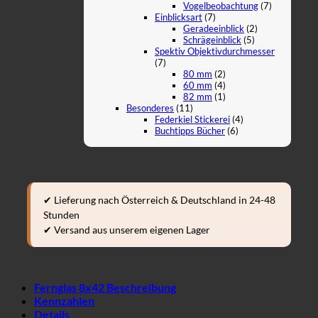
Vogelbeobachtung
(7)
Einblicksart
(7)
Geradeeinblick
(2)
Schrägeinblick
(5)
Spektiv Objektivdurchmesser
(7)
80 mm
(2)
60 mm
(4)
82 mm
(1)
Besonderes
(11)
Federkiel Stickerei
(4)
Buchtipps Bücher
(6)
✔ Lieferung nach Österreich & Deutschland in 24-48
Stunden
✔ Versand aus unserem eigenen Lager
Fernglas 8x42 Beschreibung
Kennzahlen
Details