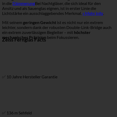
in die
Dämmerung
Bei Nachtgläser, die sich ideal für den
Ansitz und als Sauenglas eignen, ist in erster Linie die
Lichtstärke ein ausschlaggebendes Merkmal.
» Mehr Info
.
Mit seinem
geringen Gewicht
ist es nicht nur ein extrem
leichter, sondern dank der robusten Double-Link-Bridge auch
ein extrem zuverlässigen Begleiter – mit
höchster
mechanischer Präzision
beim Fokussieren.
Zeiss Fernglas Facts
✅ 10 Jahre Hersteller Garantie
✅ 136 m Sehfeld