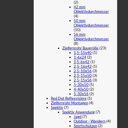
(2)
42 mm
Objektivdurchmesser
(4)
50 mm
Objektivdurchmesser
(10)
56 mm
Objektivdurchmesser
(8)
Zielfernrohr Baugröße
(23)
1,5-15x40
(1)
1-6x24
(2)
1,5-6x42
(1)
2,5-16x42
(1)
2,5-10x56
(3)
2,5-15x50
(3)
2,5-15x56
(3)
5-30x50
(5)
4-40x50
(2)
5-30x56
(2)
Red Dot Reflexvisiere
(5)
Zielfernrohr Montagen
(4)
Spektiv
(7)
Spektiv Anwendung
(7)
Jagd
(7)
Outdoor - Wandern
(4)
Sportschützen
(2)