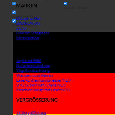
MARKEN
Suche im Titel
Suche in Beiträgen
Suche im Inhalt
DDoptics
SWAROVSKI
Search in excerpt
ZEISS
Diverse Ferngläser
Messeaktion
EINSATZ + VERWENDUNG
Jagd und Wild
Naturbeobachtung
Vogelbeobachtung
Wandern und Reisen
Laser-Entfernungsmesser
SHG Super High Grade
Pirschler Range mit Laser
VERGRÖSSERUNG
7x Vergrößerung