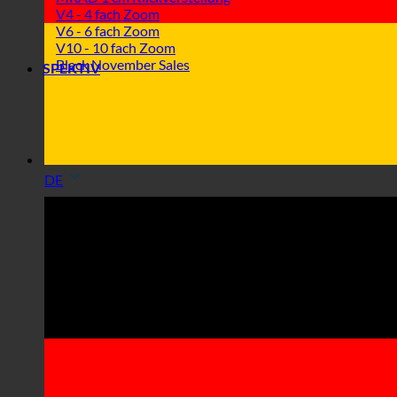
V4 - 4 fach Zoom
V6 - 6 fach Zoom
V10 - 10 fach Zoom
Black November Sales
SPEKTIV
DE