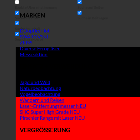
Exakte Übereinstimmung
Suche auf Seiten
MARKEN
Suche im Titel
Suche in Beiträgen
Suche im Inhalt
DDoptics
SWAROVSKI
Search in excerpt
ZEISS
Diverse Ferngläser
Messeaktion
EINSATZ + VERWENDUNG
Jagd und Wild
Naturbeobachtung
Vogelbeobachtung
Wandern und Reisen
Laser-Entfernungsmesser
SHG Super High Grade
Pirschler Range mit Laser
VERGRÖSSERUNG