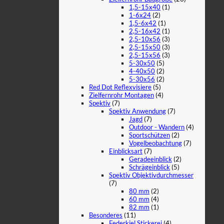
1,5-15x40
(1)
1-6x24
(2)
1,5-6x42
(1)
2,5-16x42
(1)
2,5-10x56
(3)
2,5-15x50
(3)
2,5-15x56
(3)
5-30x50
(5)
4-40x50
(2)
5-30x56
(2)
Red Dot Reflexvisiere
(5)
Zielfernrohr Montagen
(4)
Spektiv
(7)
Spektiv Anwendung
(7)
Jagd
(7)
Outdoor - Wandern
(4)
Sportschützen
(2)
Vogelbeobachtung
(7)
Einblicksart
(7)
Geradeeinblick
(2)
Schrägeinblick
(5)
Spektiv Objektivdurchmesser
(7)
80 mm
(2)
60 mm
(4)
82 mm
(1)
Besonderes
(11)
Federkiel Stickerei
(4)