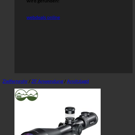
wird gefunden!
webdeals online
Zielfernrohr
/
ZF Anwendung
/
Ansitzjagd