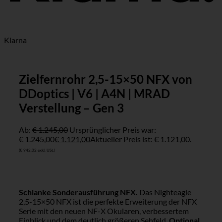
Klarna
Zielfernrohr 2,5-15×50 NFX von
DDoptics | V6 | A4N | MRAD
Verstellung – Gen 3
Ab:
€
1.245,00
Ursprünglicher Preis war:
€ 1.245,00
€
1.121,00
Aktueller Preis ist: € 1.121,00.
(
€
942,02
exkl. USt.)
Schlanke Sonderausführung NFX.
Das Nighteagle
2,5-15×50 NFX ist die perfekte Erweiterung der NFX
Serie mit den neuen NF-X Okularen, verbessertem
Einblick und dem deutlich größeren Sehfeld.
Optional