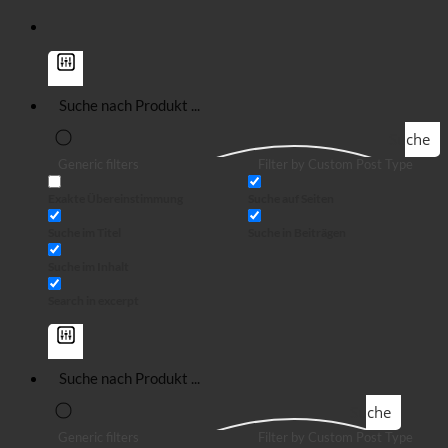
Suche
Generic filters
Filter by Custom Post Type
Exakte Übereinstimmung
Suche auf Seiten
Suche im Titel
Suche in Beiträgen
Suche im Inhalt
Search in excerpt
Suche
Generic filters
Filter by Custom Post Type