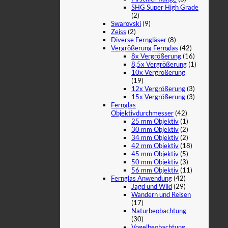
SHG Super High Grade
(2)
Swarovski
(9)
Zeiss
(2)
Diverse Ferngläser
(8)
Vergrößerung Fernglas
(42)
8x Vergrößerung
(16)
8,5x Vergrößerung
(1)
10x Vergrößerung
(19)
12x Vergrößerung
(3)
15x Vergrößerung
(3)
Fernglas
Objektivdurchmesser
(42)
25 mm Objektiv
(1)
30 mm Objektiv
(2)
34 mm Objektiv
(2)
42 mm Objektiv
(18)
45 mm Objektiv
(5)
50 mm Objektiv
(3)
56 mm Objektiv
(11)
Fernglas Anwendung
(42)
Jagd und Wild
(29)
Wandern und Reisen
(17)
Naturbeobachtung
(30)
Vogelbeobachtung