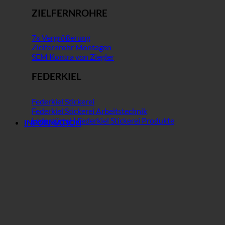
ZIELFERNROHRE
7x Vergrößerung
Zielfernrohr Montagen
SEM Kontra von Ziegler
FEDERKIEL
Federkiel Stickerei
Federkiel Stickerei Arbeitstechnik
Ledergürtel | Federkiel Stickerei Produkte
INFORMATION