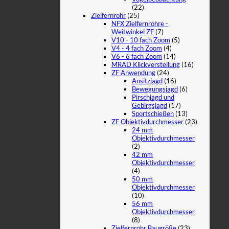
(22)
Zielfernrohr
(25)
NFX Zielfernrohre -
Weitwinkel ZF
(7)
V10 - 10 fach Zoom
(5)
V4 - 4 fach Zoom
(4)
V6 - 6 fach Zoom
(14)
MRAD Klickverstellung
(16)
ZF Anwendung
(24)
Ansitzjagd
(16)
Bewegungsjagd
(6)
Pirschjagd und
Gebirgsjagd
(17)
Sportschießen
(13)
ZF Objektivdurchmesser
(23)
24 mm
Objektivdurchmesser
(2)
42 mm
Objektivdurchmesser
(4)
50 mm
Objektivdurchmesser
(10)
56 mm
Objektivdurchmesser
(8)
Zielfernrohr Baugröße
(23)