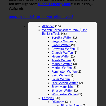
mit intelligentem
IFiber Leuchtpunkt
für nur €99,–
Aufpreis.
amazon kunde? - prime vorteile nutzen?
Aktionen
(15)
Waffen Carbonschaft UNIC | Fine
Ballistic Tools
(46)
Beretta Waffen
(1)
Bergara Waffen
(2)
Blaser Waffen
(9)
Browning Waffen
(4)
Chapuis Waffen
(1)
Heym Waffen
(1)
Jakele Waffen
(1)
Mauser Waffen
(3)
Merkel Waffen
(3)
Remington Waffen
(2)
Sako Waffen
(1)
Sauer Waffen
(5)
Steel Action Waffen
(2)
Steyr Mannlicher
(8)
Strasser Waffen
(1)
Winchester Waffen
(1)
Fernglas
(50)
DDoptics
(31)
Pirschler Range
(3)