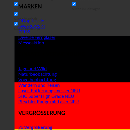
MARKEN
Suche im Titel
Suche in Beiträgen
Suche im Inhalt
DDoptics
SWAROVSKI
Search in excerpt
ZEISS
Diverse Ferngläser
Messeaktion
EINSATZ + VERWENDUNG
Jagd und Wild
Naturbeobachtung
Vogelbeobachtung
Wandern und Reisen
Laser-Entfernungsmesser
SHG Super High Grade
Pirschler Range mit Laser
VERGRÖSSERUNG
7x Vergrößerung