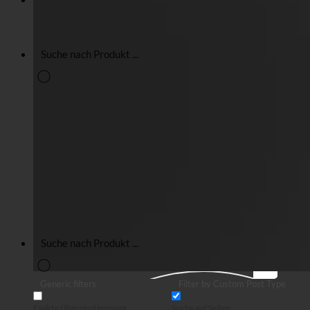
Suche
Generic filters
Filter by Custom Post Type
Exakte Übereinstimmung
Suche auf Seiten
Suche im Titel
Suche in Beiträgen
Suche im Inhalt
Search in excerpt
Suche
Generic filters
Filter by Custom Post Type
Exakte Übereinstimmung
Suche auf Seiten