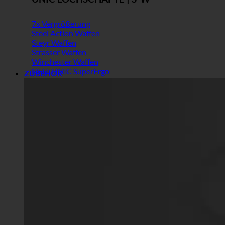
7x Vergrößerung
Steel Action Waffen
Steyr Waffen
Strasser Waffen
Winchester Waffen
NEU: UNIC SuperErgo
ZUBEHÖR