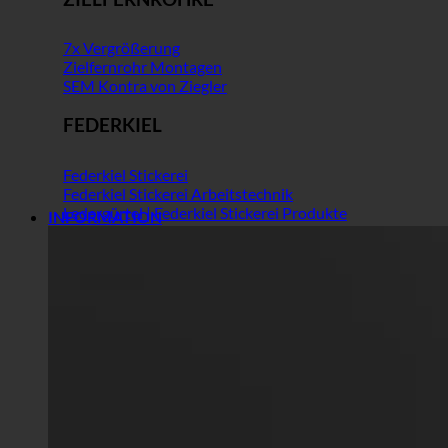
7x Vergrößerung
Zielfernrohr Montagen
SEM Kontra von Ziegler
FEDERKIEL
Federkiel Stickerei
Federkiel Stickerei Arbeitstechnik
Ledergürtel | Federkiel Stickerei Produkte
INFORMATION