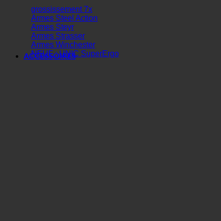
grossissement 7x
Armes Steel Action
Armes Steyr
Armes Strasser
Armes Winchester
NEUF : UNIC SuperErgo
ACCESSOIRES