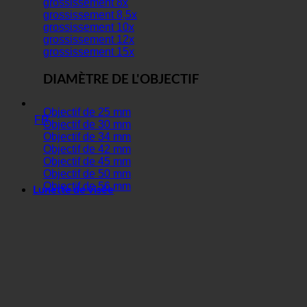
grossissement 8x
grossissement 8,5x
grossissement 10x
grossissement 12x
grossissement 15x
DIAMÈTRE DE L'OBJECTIF
Objectif de 25 mm
FR
Objectif de 30 mm
Objectif de 34 mm
Objectif de 42 mm
Objectif de 45 mm
Objectif de 50 mm
Objectif de 56 mm
Lunette de visée