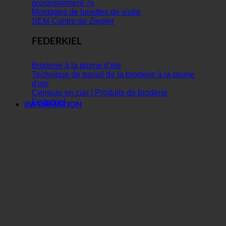
grossissement 7x
Montages de lunettes de visée
SEM Contre de Ziegler
FEDERKIEL
Broderie à la plume d'oie
Technique de travail de la broderie à la plume
d'oie
Ceinture en cuir | Produits de broderie
Federkiel
INFORMATION