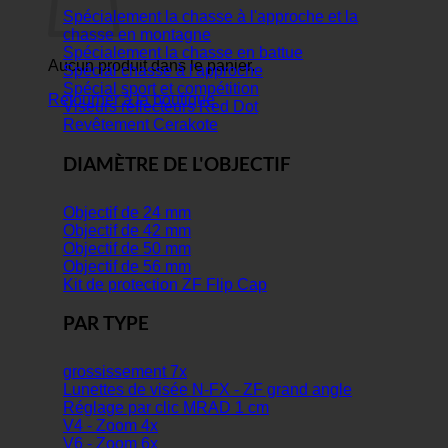
Spécialement la chasse à l'approche et la
chasse en montagne
Spécialement la chasse en battue
Aucun produit dans le panier.
Spécial chasse à l'approche
Spécial sport et compétition
Retourner à la boutique
Viseurs réflecteurs Red Dot
Revêtement Cerakote
DIAMÈTRE DE L'OBJECTIF
Objectif de 24 mm
Objectif de 42 mm
Objectif de 50 mm
Objectif de 56 mm
Kit de protection ZF Flip Cap
PAR TYPE
grossissement 7x
Lunettes de visée N-FX - ZF grand angle
Réglage par clic MRAD 1 cm
V4 - Zoom 4x
V6 - Zoom 6x