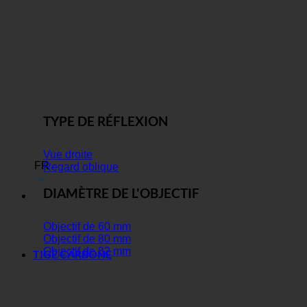
TYPE DE RÉFLEXION
Vue droite
FR
Regard oblique
DIAMÈTRE DE L'OBJECTIF
Objectif de 60 mm
Objectif de 80 mm
Objectif de 82 mm
TIGE CARBONE