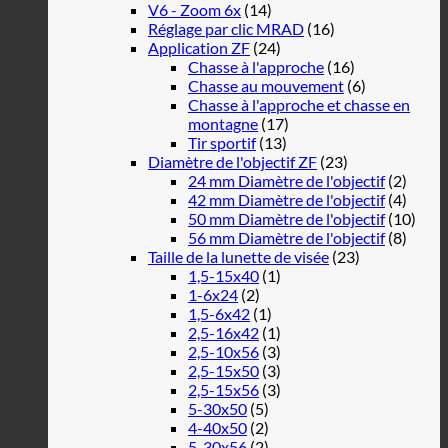
V6 - Zoom 6x
(14)
Réglage par clic MRAD
(16)
Application ZF
(24)
Chasse à l'approche
(16)
Chasse au mouvement
(6)
Chasse à l'approche et chasse en
montagne
(17)
Tir sportif
(13)
Diamètre de l'objectif ZF
(23)
24 mm Diamètre de l'objectif
(2)
42 mm Diamètre de l'objectif
(4)
50 mm Diamètre de l'objectif
(10)
56 mm Diamètre de l'objectif
(8)
Taille de la lunette de visée
(23)
1,5-15x40
(1)
1-6x24
(2)
1,5-6x42
(1)
2,5-16x42
(1)
2,5-10x56
(3)
2,5-15x50
(3)
2,5-15x56
(3)
5-30x50
(5)
4-40x50
(2)
5-30x56
(2)