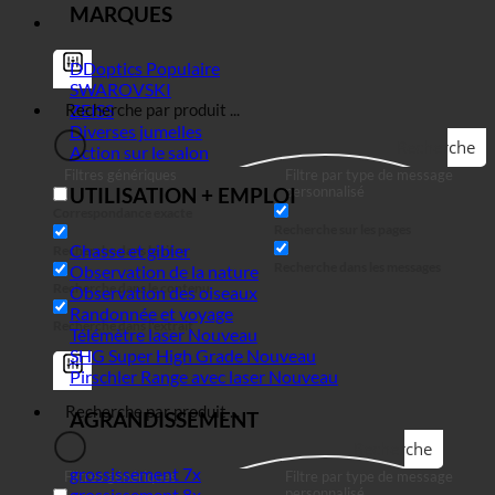
MARQUES
DDoptics
SWAROVSKI
ZEISS
Diverses jumelles
Recherche
Action sur le salon
Filtres génériques
Filtre par type de message
personnalisé
UTILISATION + EMPLOI
Correspondance exacte
Recherche sur les pages
Chasse et gibier
Recherche dans le titre
Recherche dans les messages
Observation de la nature
Recherche dans le contenu
Observation des oiseaux
Randonnée et voyage
Recherche dans l'extrait
Télémètre laser
SHG Super High Grade
Pirschler Range avec laser
AGRANDISSEMENT
Recherche
grossissement 7x
Filtres génériques
Filtre par type de message
personnalisé
grossissement 8x