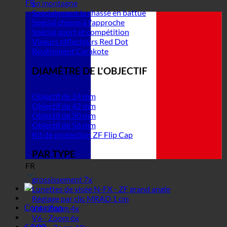
FR
en montagne
Spécialement la chasse en battue
Spécial chasse à l'approche
Spécial sport et compétition
Viseurs réflecteurs Red Dot
Revêtement Cerakote
DIAMÈTRE DE L'OBJECTIF
Objectif de 24 mm
Objectif de 42 mm
Objectif de 50 mm
Objectif de 56 mm
Kit de protection ZF Flip Cap
PAR TYPE
FR
grossissement 7x
Lunettes de visée N-FX - ZF grand angle
Réglage par clic MRAD 1 cm
Connexion
V4 - Zoom 4x
V6 - Zoom 6x
€
0,00