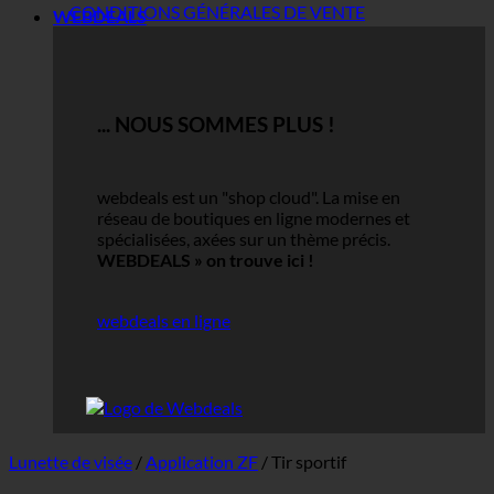
CONDITIONS GÉNÉRALES DE VENTE
WEBDEALS
... NOUS SOMMES PLUS !
webdeals est un "shop cloud".
La mise en
réseau de boutiques en ligne modernes et
spécialisées, axées sur un thème précis.
WEBDEALS »
on trouve ici !
webdeals en ligne
Lunette de visée
/
Application ZF
/
Tir sportif