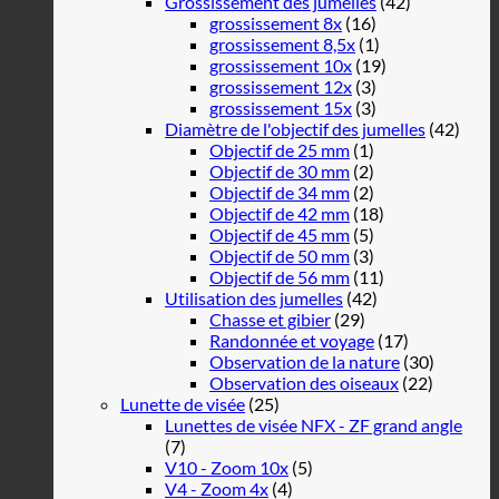
Grossissement des jumelles
(42)
grossissement 8x
(16)
grossissement 8,5x
(1)
grossissement 10x
(19)
grossissement 12x
(3)
grossissement 15x
(3)
Diamètre de l'objectif des jumelles
(42)
Objectif de 25 mm
(1)
Objectif de 30 mm
(2)
Objectif de 34 mm
(2)
Objectif de 42 mm
(18)
Objectif de 45 mm
(5)
Objectif de 50 mm
(3)
Objectif de 56 mm
(11)
Utilisation des jumelles
(42)
Chasse et gibier
(29)
Randonnée et voyage
(17)
Observation de la nature
(30)
Observation des oiseaux
(22)
Lunette de visée
(25)
Lunettes de visée NFX - ZF grand angle
(7)
V10 - Zoom 10x
(5)
V4 - Zoom 4x
(4)