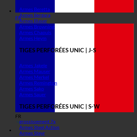
Armes Beretta
Armes Bergara
FR
Armes Blaser
Armes Browning
Armes Chapuis
Armes Heym
TIGES PERFORÉES UNIC | J-S
Armes Jakele
Armes Mauser
Armes Merkel
Armes Remington
Armes Sako
Armes Sauer
TIGES PERFORÉES UNIC | S-W
FR
grossissement 7x
Armes Steel Action
Armes Steyr