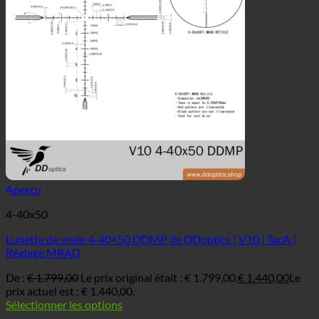
Aperçu
4-40x50
Lunette de visée 4-40×50 DDMP de DDoptics | V10 | TacA |
Réglage MRAD
De :
€
1.799,00
Le prix original était : € 1.799,00.
€
1.440,00
Le
prix actuel est : € 1.440,00.
Sélectionner les options