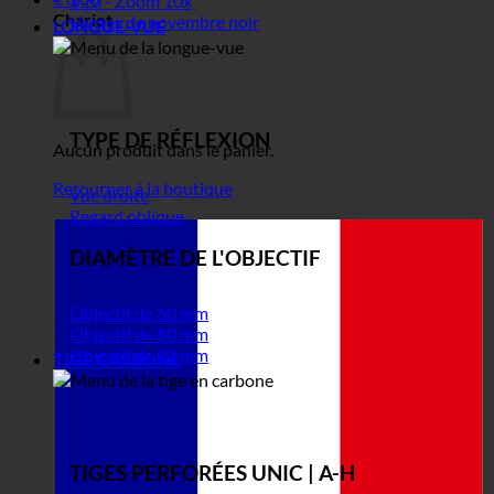
V10 - Zoom 10x
Chariot
Ventes de novembre noir
LONGUE-VUE
TYPE DE RÉFLEXION
Aucun produit dans le panier.
Retourner à la boutique
Vue droite
Regard oblique
DIAMÈTRE DE L'OBJECTIF
Objectif de 60 mm
Objectif de 80 mm
Objectif de 82 mm
TIGE CARBONE
TIGES PERFORÉES UNIC | A-H