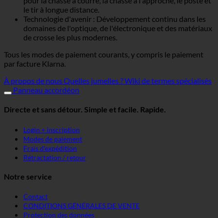
pour la chasse à courre, la chasse à l'approche, le poste et
le tir à longue distance.
Technologie d'avenir : Développement continu dans les
domaines de l'optique, de l'électronique et des matériaux
de crosse les plus modernes.
Tous les modes de paiement courants, y compris le paiement
par facture Klarna.
À propos de nous
Quelles jumelles ?
Wiki de termes spécialisés
Panneau accordéon
Directe et sans détour. Simple et facile. Rapide.
Login + inscription
Modes de paiement
Frais d'expédition
Rétractation / retour
Notre service
Contact
CONDITIONS GÉNÉRALES DE VENTE
Protection des données