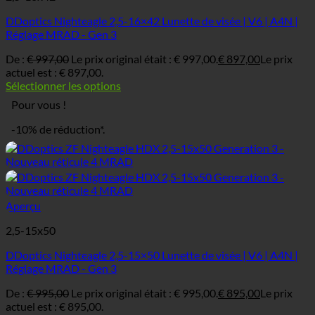
DDoptics Nighteagle 2,5-16×42 Lunette de visée | V6 | A4N |
Réglage MRAD - Gen 3
De :
€
997,00
Le prix original était : € 997,00.
€
897,00
Le prix
actuel est : € 897,00.
Sélectionner les options
Pour vous !
-10% de réduction*.
Aperçu
2,5-15x50
DDoptics Nighteagle 2,5-15×50 Lunette de visée | V6 | A4N |
Réglage MRAD - Gen 3
De :
€
995,00
Le prix original était : € 995,00.
€
895,00
Le prix
actuel est : € 895,00.