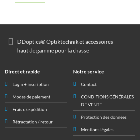
original
actuel
€ 1.899,00.
€ 1.520,
était
est
:
:
€ 1.899,00.
€ 1.520,00.
DDoptics® Optiktechnik et accessoires
haut de gamme pour la chasse
Direct et rapide
Notre service
Login + inscription
Contact
Modes de paiement
CONDITIONS GÉNÉRALES
DE VENTE
Frais d'expédition
Protection des données
Rétractation / retour
Mentions légales