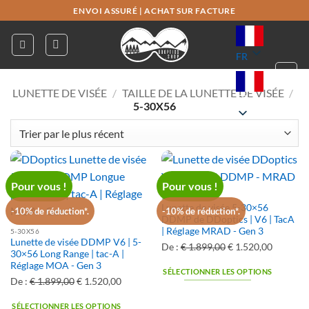
Passer
ENVOI ASSURÉ
|
ACHAT SUR FACTURE
au
contenu
FR
LUNETTE DE VISÉE
/
TAILLE DE LA LUNETTE DE VISÉE
/
FR
5-30X56
Pour vous !
Pour vous !
5-30X56
Lunette de visée 5-30×56
-10% de réduction*.
-10% de réduction*.
DDMP de DDoptics | V6 | TacA
| Réglage MRAD - Gen 3
5-30X56
Lunette de visée DDMP V6 | 5-
De :
€
1.899,00
Le
€
1.520,00
Le
30×56 Long Range | tac-A |
prix
prix
Réglage MOA - Gen 3
SÉLECTIONNER LES OPTIONS
original
actuel
De :
€
1.899,00
Le
€
1.520,00
Le
était
est
prix
prix
:
:
SÉLECTIONNER LES OPTIONS