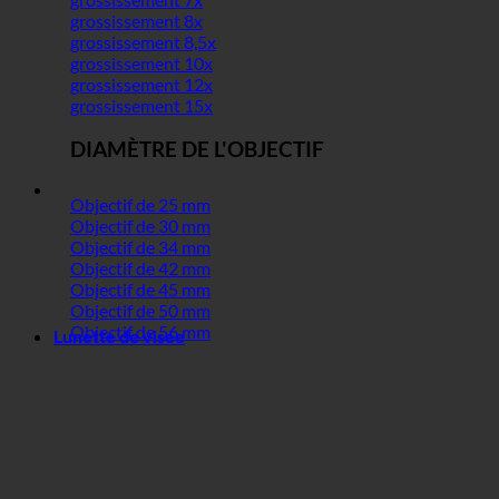
grossissement 8x
grossissement 8,5x
grossissement 10x
grossissement 12x
grossissement 15x
DIAMÈTRE DE L'OBJECTIF
Objectif de 25 mm
Objectif de 30 mm
Objectif de 34 mm
Objectif de 42 mm
Objectif de 45 mm
Objectif de 50 mm
Objectif de 56 mm
Lunette de visée