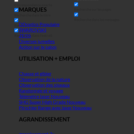
Correspondance exacte
MARQUES
Recherche sur les pages
Recherche dans le titre
Recherche dans les messages
DDoptics
Recherche dans le contenu
SWAROVSKI
ZEISS
Recherche dans l'extrait
Diverses jumelles
Action sur le salon
UTILISATION + EMPLOI
Chasse et gibier
Observation de la nature
Observation des oiseaux
Randonnée et voyage
Télémètre laser
SHG Super High Grade
Pirschler Range avec laser
AGRANDISSEMENT
grossissement 7x