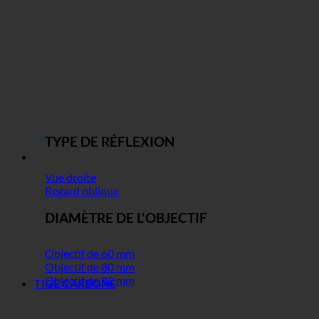
TYPE DE RÉFLEXION
Vue droite
Regard oblique
DIAMÈTRE DE L'OBJECTIF
Objectif de 60 mm
Objectif de 80 mm
Objectif de 82 mm
TIGE CARBONE