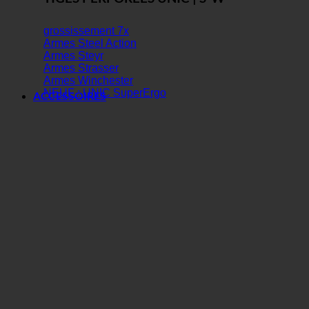
grossissement 7x
Armes Steel Action
Armes Steyr
Armes Strasser
Armes Winchester
NEUF : UNIC SuperErgo
ACCESSOIRES