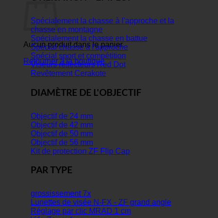
Spécialement la chasse à l'approche et la
chasse en montagne
Spécialement la chasse en battue
Aucun produit dans le panier.
Spécial chasse à l'approche
Spécial sport et compétition
Retourner à la boutique
Viseurs réflecteurs Red Dot
Revêtement Cerakote
DIAMÈTRE DE L'OBJECTIF
Objectif de 24 mm
Objectif de 42 mm
Objectif de 50 mm
Objectif de 56 mm
Kit de protection ZF Flip Cap
PAR TYPE
grossissement 7x
Lunettes de visée N-FX - ZF grand angle
Réglage par clic MRAD 1 cm