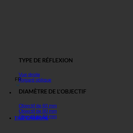
TYPE DE RÉFLEXION
Vue droite
FR
Regard oblique
DIAMÈTRE DE L'OBJECTIF
Objectif de 60 mm
Objectif de 80 mm
Objectif de 82 mm
TIGE CARBONE