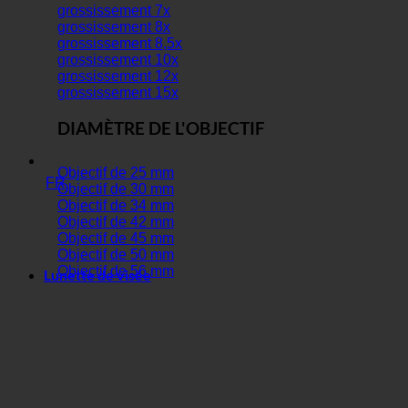
grossissement 7x
grossissement 8x
grossissement 8,5x
grossissement 10x
grossissement 12x
grossissement 15x
DIAMÈTRE DE L'OBJECTIF
Objectif de 25 mm
FR
Objectif de 30 mm
Objectif de 34 mm
Objectif de 42 mm
Objectif de 45 mm
Objectif de 50 mm
Objectif de 56 mm
Lunette de visée