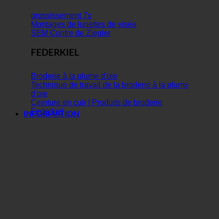
grossissement 7x
Montages de lunettes de visée
SEM Contre de Ziegler
FEDERKIEL
Broderie à la plume d'oie
Technique de travail de la broderie à la plume
d'oie
Ceinture en cuir | Produits de broderie
Federkiel
INFORMATION