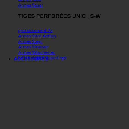
Armes Sauer
TIGES PERFORÉES UNIC | S-W
grossissement 7x
Armes Steel Action
Armes Steyr
Armes Strasser
Armes Winchester
NEUF : UNIC SuperErgo
ACCESSOIRES