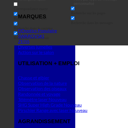
personnalisé
Correspondance exacte
Recherche sur les pages
MARQUES
Recherche dans le titre
Recherche dans les messages
Recherche dans le contenu
DDoptics
SWAROVSKI
Recherche dans l'extrait
ZEISS
Diverses jumelles
Action sur le salon
UTILISATION + EMPLOI
Chasse et gibier
Observation de la nature
Observation des oiseaux
Randonnée et voyage
Télémètre laser
SHG Super High Grade
Pirschler Range avec laser
AGRANDISSEMENT