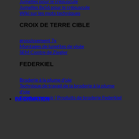
Jumelles pour le crépuscule
Jumelles 8x56 pour le crépuscule
Wiki sur les mots techniques
CROIX DE TERRE CIBLE
grossissement 7x
Montages de lunettes de visée
SEM Contre de Ziegler
FEDERKIEL
Broderie à la plume d'oie
Technique de travail de la broderie à la plume
d'oie
Ceinture en cuir | Produits de broderie Federkiel
INFORMATION