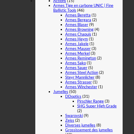
Actions
(15)
Armes Tige en carbone UNIC | Fine
Ballistic Tools
(46)
Armes Beretta
(1)
Armes Bergara
(2)
Armes Blaser
(9)
Armes Browning
(4)
Armes Chapuis
(1)
Armes Heym
(1)
Armes Jakele
(1)
Armes Mauser
(3)
Armes Merkel
(3)
Armes Remington
(2)
Armes Sako
(1)
Armes Sauer
(5)
Armes Steel Action
(2)
Steyr Mannlicher
(8)
Armes Strasser
(1)
Armes Winchester
(1)
Jumelles
(50)
DDoptics
(31)
Pirschler Range
(3)
SHG Super High Grade
(2)
Swarovski
(9)
Zeiss
(2)
Diverses jumelles
(8)
Grossissement des jumelles