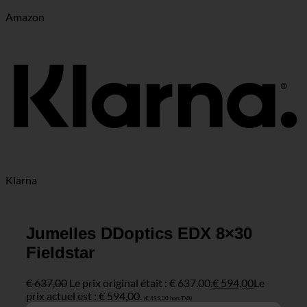
Amazon
Klarna
Jumelles DDoptics EDX 8×30
Fieldstar
€
637,00
Le prix original était : € 637,00.
€
594,00
Le
prix actuel est : € 594,00.
(
€
495,00
hors TVA)