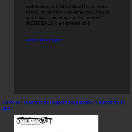
webdeals est un "shop cloud".
La mise en
réseau de boutiques en ligne modernes et
spécialisées, axées sur un thème précis.
WEBDEALS »
on trouve ici !
webdeals en ligne
Jumelles
/
Diamètre de l'objectif des jumelles
/
Objectif de 30
mm