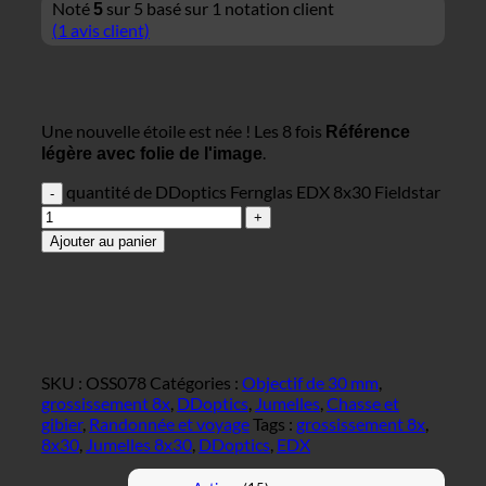
Noté
sur 5 basé sur
1
notation client
5
(
1
avis client)
Une nouvelle étoile est née ! Les 8 fois
Référence
.
légère avec folie de l'image
quantité de DDoptics Fernglas EDX 8x30 Fieldstar
Ajouter au panier
SKU :
OSS078
Catégories :
Objectif de 30 mm
,
grossissement 8x
,
DDoptics
,
Jumelles
,
Chasse et
gibier
,
Randonnée et voyage
Tags :
grossissement 8x
,
8x30
,
Jumelles 8x30
,
DDoptics
,
EDX