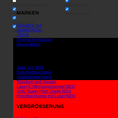
Exakte Übereinstimmung
Suche auf Seiten
MARKEN
Suche im Titel
Suche in Beiträgen
Suche im Inhalt
DDoptics
SWAROVSKI
Search in excerpt
ZEISS
Diverse Ferngläser
Messeaktion
EINSATZ + VERWENDUNG
Jagd und Wild
Naturbeobachtung
Vogelbeobachtung
Wandern und Reisen
Laser-Entfernungsmesser
SHG Super High Grade
Pirschler Range mit Laser
VERGRÖSSERUNG