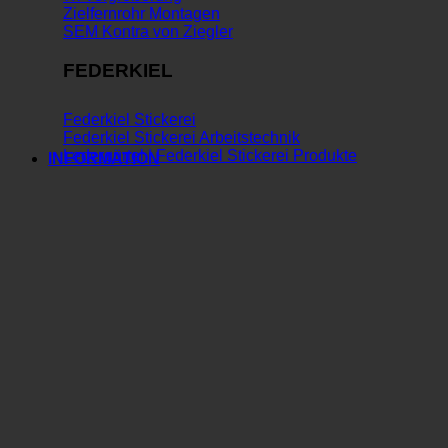
Zielfernrohr Montagen
SEM Kontra von Ziegler
FEDERKIEL
Federkiel Stickerei
Federkiel Stickerei Arbeitstechnik
Ledergürtel | Federkiel Stickerei Produkte
INFORMATION