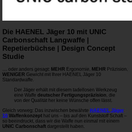
Die HAENEL Jäger 10 mit UNIC
Carbonschaft Langwaffe |
Repetierbüchse | Design Concept
Studie
… oder anders gesagt:
MEHR
Ergonomie,
MEHR
Präzision,
WENIGER
Gewicht mit Ihrer HAENEL Jäger 10
Standardwaffe.
Der Jäger erhält mit diesem tadellosen Werkzeug
eine Waffe
deutscher Fertigungspräzision
, die
von der Qualität her keine Wünsche offen lässt.
Gleich vorweg: Das inzwischen bewährte
HAENEL Jäger
10
Waffenkonzept
hat uns – bis auf den Kunststoff Schaft –
so beeindruckt, dass wir die Waffe nun einmal mit einem
UNIC Carbonschaft
dargestellt haben.