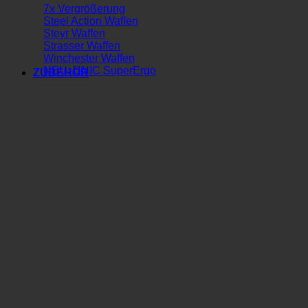
7x Vergrößerung
Steel Action Waffen
Steyr Waffen
Strasser Waffen
Winchester Waffen
NEU: UNIC SuperErgo
ZUBEHÖR