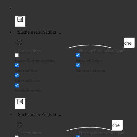
Suche
Generic filters
Filter by Custom Post Type
Exakte Übereinstimmung
Suche auf Seiten
Suche im Titel
Suche in Beiträgen
Suche im Inhalt
Search in excerpt
Suche
Generic filters
Filter by Custom Post Type