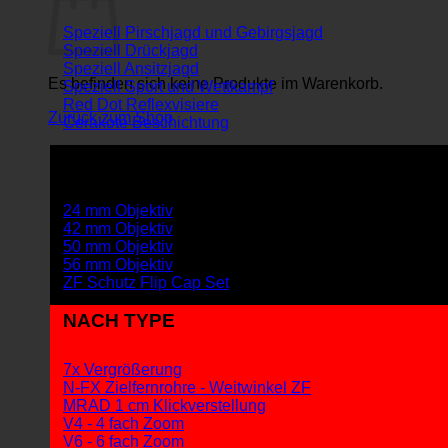
Speziell Pirschjagd und Gebirgsjagd
Speziell Drückjagd
Speziell Ansitzjagd
Es befinden sich keine Produkte im Warenkorb.
Speziell Sport und Wettkampf
Red Dot Reflexvisiere
Zurück zum Shop
Cerakote Beschichtung
OBJEKTIVDURCHMESSER
24 mm Objektiv
42 mm Objektiv
50 mm Objektiv
56 mm Objektiv
ZF Schutz Flip Cap Set
NACH TYPE
7x Vergrößerung
N-FX Zielfernrohre - Weitwinkel ZF
MRAD 1 cm Klickverstellung
V4 - 4 fach Zoom
V6 - 6 fach Zoom