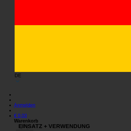
DE
Anmelden
€
0,00
Warenkorb
EINSATZ + VERWENDUNG