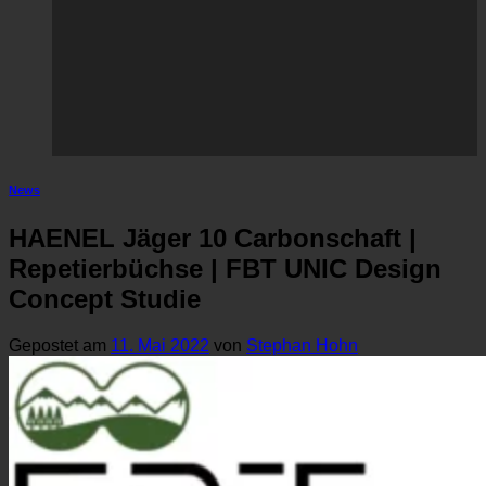
News
HAENEL Jäger 10 Carbonschaft |
Repetierbüchse | FBT UNIC Design
Concept Studie
Gepostet am
11. Mai 2022
von
Stephan Hohn