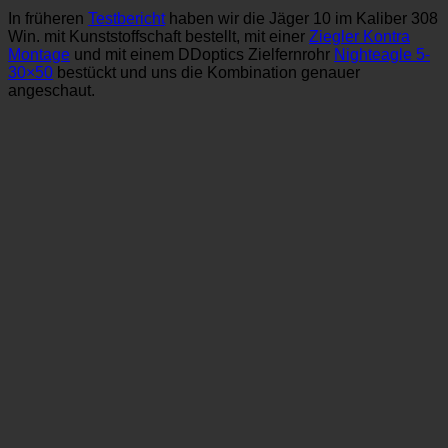
In früheren
Testbericht
haben wir die Jäger 10 im Kaliber 308
Win. mit Kunststoffschaft bestellt, mit einer
Ziegler Kontra
Montage
und mit einem DDoptics Zielfernrohr
Nighteagle 5-
30×50
bestückt und uns die Kombination genauer
angeschaut.