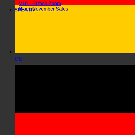
V10 - 10 fach Zoom
Black November Sales
SPEKTIV
DE