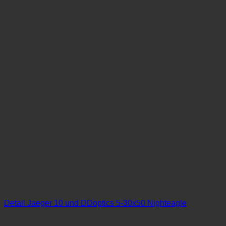
Detail Jaeger 10 und DDoptics 5-30x50 Nighteagle