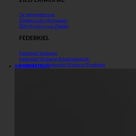
7x Vergrößerung
Zielfernrohr Montagen
SEM Kontra von Ziegler
FEDERKIEL
Federkiel Stickerei
Federkiel Stickerei Arbeitstechnik
Ledergürtel | Federkiel Stickerei Produkte
INFORMATION