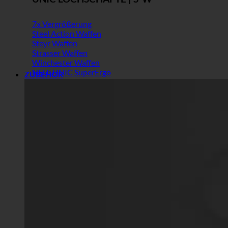
7x Vergrößerung
Steel Action Waffen
Steyr Waffen
Strasser Waffen
Winchester Waffen
NEU: UNIC SuperErgo
ZUBEHÖR