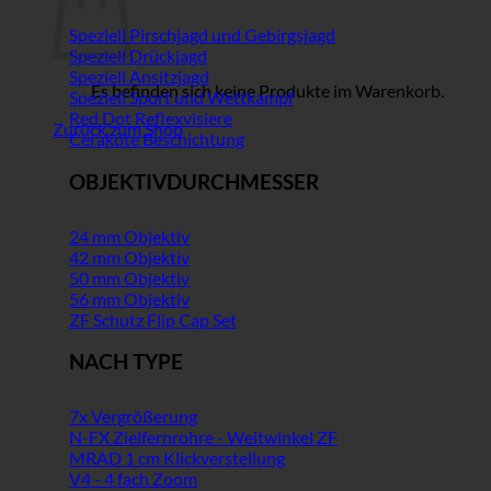
Speziell Pirschjagd und Gebirgsjagd
Speziell Drückjagd
Speziell Ansitzjagd
Es befinden sich keine Produkte im Warenkorb.
Speziell Sport und Wettkampf
Red Dot Reflexvisiere
Zurück zum Shop
Cerakote Beschichtung
OBJEKTIVDURCHMESSER
24 mm Objektiv
42 mm Objektiv
50 mm Objektiv
56 mm Objektiv
ZF Schutz Flip Cap Set
NACH TYPE
7x Vergrößerung
N-FX Zielfernrohre - Weitwinkel ZF
MRAD 1 cm Klickverstellung
V4 - 4 fach Zoom