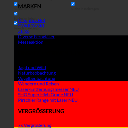
MARKEN
Suche im Titel
Suche in Beiträgen
Suche im Inhalt
DDoptics
SWAROVSKI
Search in excerpt
ZEISS
Diverse Ferngläser
Messeaktion
EINSATZ + VERWENDUNG
Jagd und Wild
Naturbeobachtung
Vogelbeobachtung
Wandern und Reisen
Laser-Entfernungsmesser
SHG Super High Grade
Pirschler Range mit Laser
VERGRÖSSERUNG
7x Vergrößerung