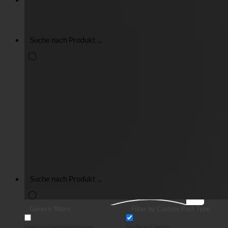
Suche
Generic filters
Filter by Custom Post Type
Exakte Übereinstimmung
Suche auf Seiten
Suche im Titel
Suche in Beiträgen
Suche im Inhalt
Search in excerpt
Suche
Generic filters
Filter by Custom Post Type
Exakte Übereinstimmung
Suche auf Seiten