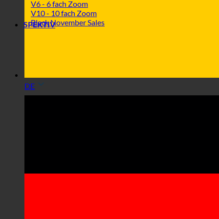
V6 - 6 fach Zoom
V10 - 10 fach Zoom
Black November Sales
SPEKTIV
DE