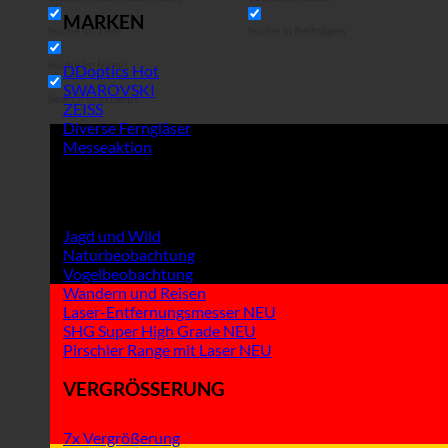
MARKEN
Suche im Titel
Suche in Beiträgen
Suche im Inhalt
DDoptics
SWAROVSKI
Search in excerpt
ZEISS
Diverse Ferngläser
Messeaktion
EINSATZ + VERWENDUNG
Jagd und Wild
Naturbeobachtung
Vogelbeobachtung
Wandern und Reisen
Laser-Entfernungsmesser
SHG Super High Grade
Pirschler Range mit Laser
VERGRÖSSERUNG
7x Vergrößerung