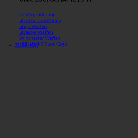
7x Vergrößerung
Steel Action Waffen
Steyr Waffen
Strasser Waffen
Winchester Waffen
NEU: UNIC SuperErgo
ZUBEHÖR