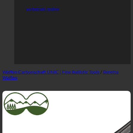
webdeals online
Waffen Carbonschaft UNIC | Fine Ballistic Tools
/
Beretta
Waffen