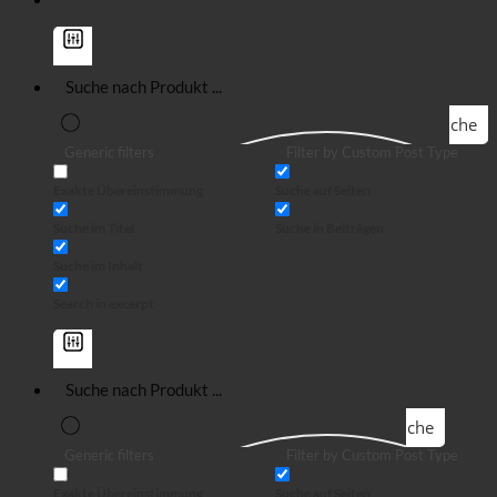
Suche
Generic filters
Filter by Custom Post Type
Exakte Übereinstimmung
Suche auf Seiten
Suche im Titel
Suche in Beiträgen
Suche im Inhalt
Search in excerpt
Suche
Generic filters
Filter by Custom Post Type
Exakte Übereinstimmung
Suche auf Seiten