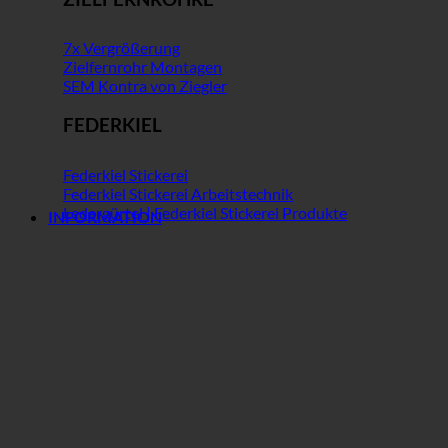
7x Vergrößerung
Zielfernrohr Montagen
SEM Kontra von Ziegler
FEDERKIEL
Federkiel Stickerei
Federkiel Stickerei Arbeitstechnik
Ledergürtel | Federkiel Stickerei Produkte
INFORMATION