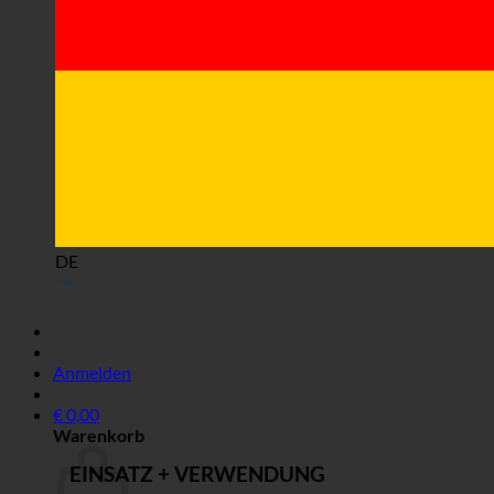
DE
Anmelden
€
0,00
Warenkorb
EINSATZ + VERWENDUNG