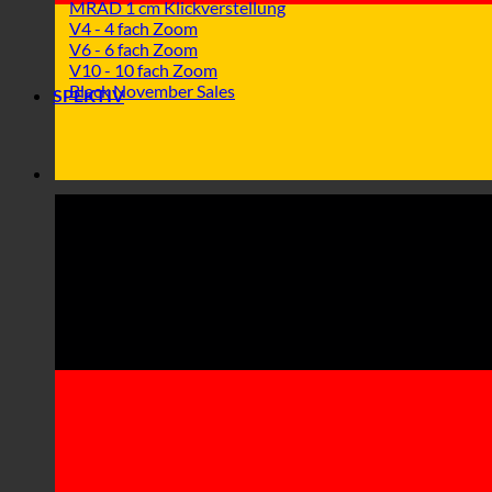
MRAD 1 cm Klickverstellung
V4 - 4 fach Zoom
V6 - 6 fach Zoom
V10 - 10 fach Zoom
Black November Sales
SPEKTIV