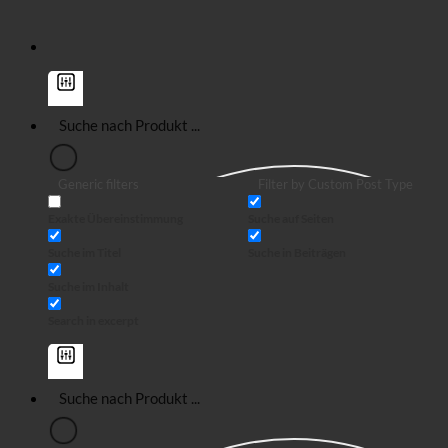
Generic filters
Filter by Custom Post Type
Exakte Übereinstimmung
Suche auf Seiten
Suche im Titel
Suche in Beiträgen
Suche im Inhalt
Search in excerpt