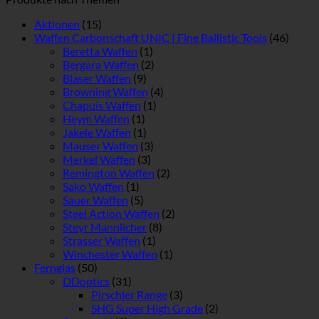
Aktionen
(15)
Waffen Carbonschaft UNIC | Fine Ballistic Tools
(46)
Beretta Waffen
(1)
Bergara Waffen
(2)
Blaser Waffen
(9)
Browning Waffen
(4)
Chapuis Waffen
(1)
Heym Waffen
(1)
Jakele Waffen
(1)
Mauser Waffen
(3)
Merkel Waffen
(3)
Remington Waffen
(2)
Sako Waffen
(1)
Sauer Waffen
(5)
Steel Action Waffen
(2)
Steyr Mannlicher
(8)
Strasser Waffen
(1)
Winchester Waffen
(1)
Fernglas
(50)
DDoptics
(31)
Pirschler Range
(3)
SHG Super High Grade
(2)