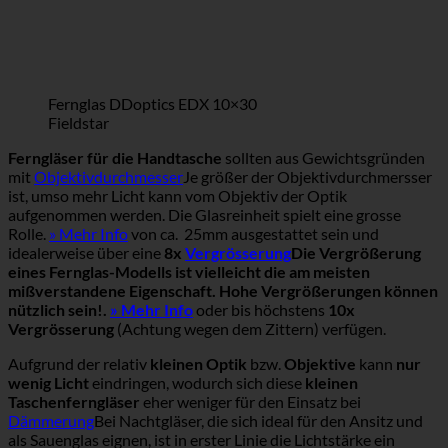
Fernglas DDoptics EDX 10×30
Fieldstar
Ferngläser für die Handtasche
sollten aus Gewichtsgründen
mit
Objektivdurchmesser
Je größer der Objektivdurchmersser
ist, umso mehr Licht kann vom Objektiv der Optik
aufgenommen werden. Die Glasreinheit spielt eine grosse
Rolle.
» Mehr Info
von ca. 25mm ausgestattet sein und
idealerweise über eine
8x
Vergrösserung
Die Vergrößerung
eines Fernglas-Modells ist vielleicht die am meisten
mißverstandene Eigenschaft. Hohe Vergrößerungen können
nützlich sein!.
» Mehr Info
oder bis höchstens
10x
Vergrösserung
(Achtung wegen dem Zittern) verfügen.
Aufgrund der relativ
kleinen Optik
bzw.
Objektive
kann
nur
wenig Licht
eindringen, wodurch sich diese
kleinen
Taschenferngläser
eher weniger für den Einsatz bei
Dämmerung
Bei Nachtgläser, die sich ideal für den Ansitz und
als Sauenglas eignen, ist in erster Linie die Lichtstärke ein