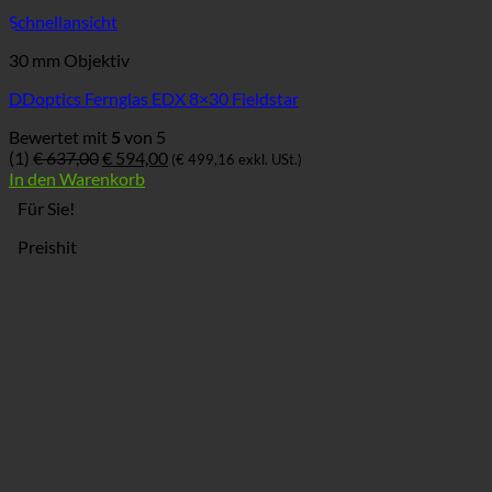
Schnellansicht
30 mm Objektiv
DDoptics Fernglas EDX 8×30 Fieldstar
Bewertet mit
5
von 5
Ursprünglicher
Aktueller
(1)
€
637,00
€
594,00
(
€
499,16
exkl. USt.)
Preis
Preis
In den Warenkorb
war:
ist:
Für Sie!
€ 637,00
€ 594,00.
Preishit