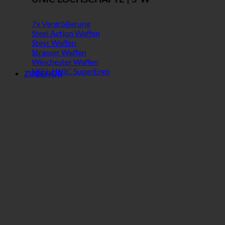
7x Vergrößerung
Steel Action Waffen
Steyr Waffen
Strasser Waffen
Winchester Waffen
NEU: UNIC SuperErgo
ZUBEHÖR