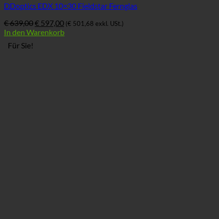
DDoptics EDX 10×30 Fieldstar Fernglas
Ursprünglicher
Aktueller
€
639,00
€
597,00
(
€
501,68
exkl. USt.)
Preis
Preis
In den Warenkorb
war:
ist:
Für Sie!
€ 639,00
€ 597,00.