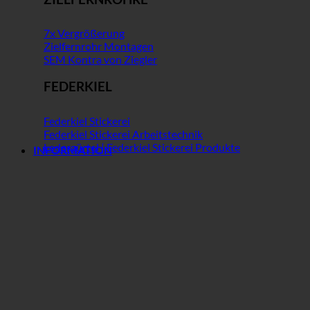
7x Vergrößerung
Zielfernrohr Montagen
SEM Kontra von Ziegler
FEDERKIEL
Federkiel Stickerei
Federkiel Stickerei Arbeitstechnik
Ledergürtel | Federkiel Stickerei Produkte
INFORMATION