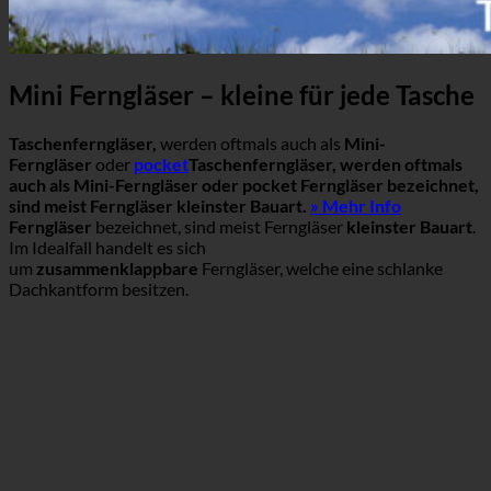
Mini Ferngläser – kleine für jede Tasche
Taschenferngläser,
werden oftmals auch als
Mini-
Ferngläser
oder
pocket
Taschenferngläser, werden oftmals
auch als Mini-Ferngläser oder pocket Ferngläser bezeichnet,
sind meist Ferngläser kleinster Bauart.
» Mehr Info
Ferngläser
bezeichnet, sind meist Ferngläser
kleinster Bauart
.
Im Idealfall handelt es sich
um
zusammenklappbare
Ferngläser, welche eine schlanke
Dachkantform besitzen.