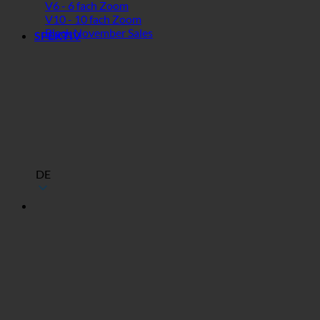
V6 - 6 fach Zoom
V10 - 10 fach Zoom
Black November Sales
SPEKTIV
DE