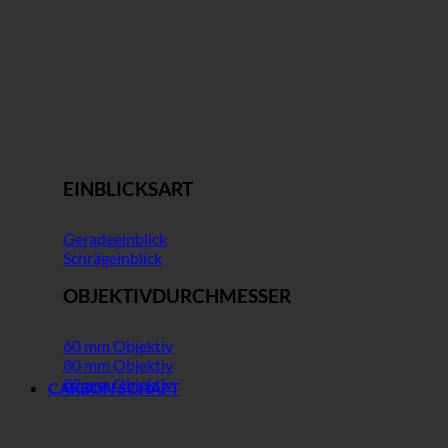
EINBLICKSART
Geradeeinblick
Schrägeinblick
OBJEKTIVDURCHMESSER
60 mm Objektiv
80 mm Objektiv
82 mm Objektiv
CARBON SCHAFT