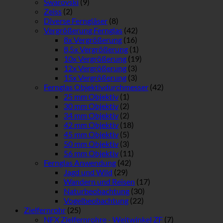
Swarovski
(9)
Zeiss
(2)
Diverse Ferngläser
(8)
Vergrößerung Fernglas
(42)
8x Vergrößerung
(16)
8,5x Vergrößerung
(1)
10x Vergrößerung
(19)
12x Vergrößerung
(3)
15x Vergrößerung
(3)
Fernglas Objektivdurchmesser
(42)
25 mm Objektiv
(1)
30 mm Objektiv
(2)
34 mm Objektiv
(2)
42 mm Objektiv
(18)
45 mm Objektiv
(5)
50 mm Objektiv
(3)
56 mm Objektiv
(11)
Fernglas Anwendung
(42)
Jagd und Wild
(29)
Wandern und Reisen
(17)
Naturbeobachtung
(30)
Vogelbeobachtung
(22)
Zielfernrohr
(25)
NFX Zielfernrohre - Weitwinkel ZF
(7)