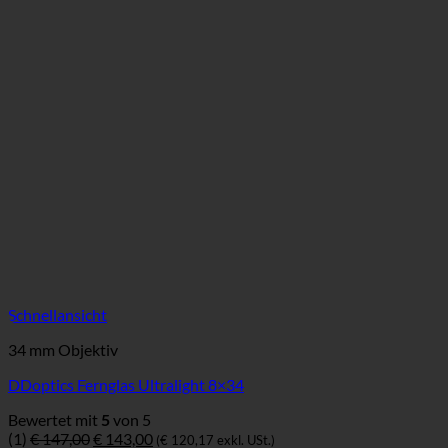
Schnellansicht
34 mm Objektiv
DDoptics Fernglas Ultralight 8×34
Bewertet mit
5
von 5
Ursprünglicher
Aktueller
(1)
€
147,00
€
143,00
(
€
120,17
exkl. USt.)