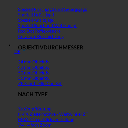
Speziell Pirschjagd und Gebirgsjagd
Speziell Drückjagd
Speziell Ansitzjagd
Speziell Sport und Wettkampf
Red Dot Reflexvisiere
Cerakote Beschichtung
OBJEKTIVDURCHMESSER
DE
24 mm Objektiv
42 mm Objektiv
50 mm Objektiv
56 mm Objektiv
ZF Schutz Flip Cap Set
NACH TYPE
7x Vergrößerung
N-FX Zielfernrohre - Weitwinkel ZF
MRAD 1 cm Klickverstellung
V4 - 4 fach Zoom