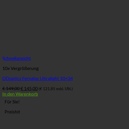
Schnellansicht
10x Vergrößerung
DDoptics Fernglas Ultralight 10×34
Ursprünglicher
Aktueller
€
149,00
€
145,00
(
€
121,85
exkl. USt.)
Preis
Preis
In den Warenkorb
war:
ist:
Für Sie!
€ 149,00
€ 145,00.
Preishit