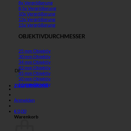
8x Vergrößerung
8,5x Vergrößerung
10x Vergrößerung
12x Vergrößerung
15x Vergrößerung
OBJEKTIVDURCHMESSER
25 mm Objektiv
30 mm Objektiv
34 mm Objektiv
42 mm Objektiv
DE
45 mm Objektiv
50 mm Objektiv
56 mm Objektiv
ZIELFERNROHR
Anmelden
€
0,00
Warenkorb