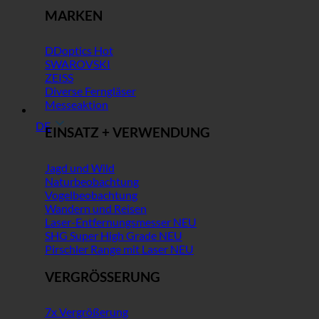
MARKEN
DDoptics
SWAROVSKI
ZEISS
Diverse Ferngläser
Messeaktion
DE
EINSATZ + VERWENDUNG
Jagd und Wild
Naturbeobachtung
Vogelbeobachtung
Wandern und Reisen
Laser-Entfernungsmesser
SHG Super High Grade
Pirschler Range mit Laser
VERGRÖSSERUNG
7x Vergrößerung