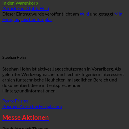
Preis
Preis
In den Warenkorb
war:
ist:
Zurück zum Optik-Wiki
€ 147,00
€ 143,00.
Dieser Eintrag wurde veröffentlicht am
Wiki
und getaggt
Mini
Fernglas
,
Taschenfernglas
.
Stephan Hohn
Stephan Hohn ist aktives Jagdschutzorgan in Vorarlberg. Als
gelernter Werkzeugmacher und Technik Ingenieur interessiert
er sich für technische Neuheiten im jagdlichen Bereich und
dokumentiert diese mit entsprechenden
Hintergrundinformationen.
Porro Prisma
Prismen Arten bei Ferngläsern
Messe Aktionen
Produkte nach Themen