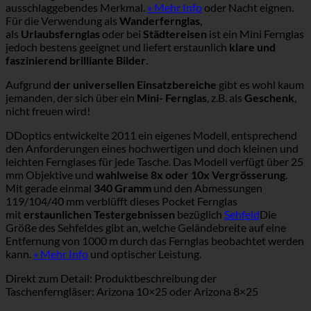
ausschlaggebendes Merkmal.
» Mehr Info
oder Nacht eignen.
Für die Verwendung als
Wanderfernglas
,
als
Urlaubsfernglas
oder bei
Städtereisen
ist ein Mini Fernglas
jedoch bestens geeignet und liefert erstaunlich
klare und
faszinierend brilliante Bilder
.
Aufgrund
der universellen Einsatzbereiche
gibt es wohl kaum
jemanden, der sich über ein
Mini- Fernglas
, z.B. als
Geschenk
,
nicht freuen wird!
DDoptics entwickelte 2011 ein eigenes Modell, entsprechend
den Anforderungen eines hochwertigen und doch kleinen und
leichten Fernglases für jede Tasche. Das Modell verfügt über 25
mm Objektive und
wahlweise 8x oder 10x Vergrösserung
.
Mit gerade einmal
340 Gramm
und den Abmessungen
119/104/40 mm verblüfft dieses Pocket Fernglas
mit
erstaunlichen Testergebnissen
bezüglich
Sehfeld
Die
Größe des Sehfeldes gibt an, welche Geländebreite auf eine
Entfernung von 1000 m durch das Fernglas beobachtet werden
kann.
» Mehr Info
und optischer Leistung.
Direkt zum Detail: Produktbeschreibung der
Taschenferngläser: Arizona 10×25 oder Arizona 8×25