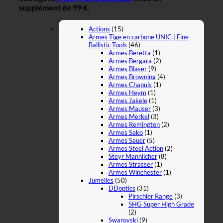
supplément de 99 €.
Actions
(15)
Armes Tige en carbone UNIC | Fine
Ballistic Tools
(46)
Armes Beretta
(1)
Armes Bergara
(2)
Armes Blaser
(9)
Armes Browning
(4)
Armes Chapuis
(1)
Armes Heym
(1)
Armes Jakele
(1)
Armes Mauser
(3)
Armes Merkel
(3)
Armes Remington
(2)
Armes Sako
(1)
Armes Sauer
(5)
Armes Steel Action
(2)
Steyr Mannlicher
(8)
Armes Strasser
(1)
Armes Winchester
(1)
Jumelles
(50)
DDoptics
(31)
Pirschler Range
(3)
SHG Super High Grade
(2)
Swarovski
(9)