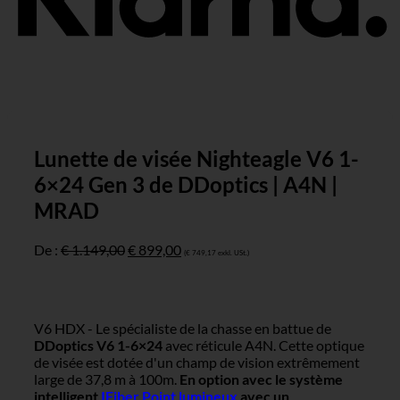
Lunette de visée Nighteagle V6 1-
6×24 Gen 3 de DDoptics | A4N |
MRAD
Le
Le
De :
€
1.149,00
€
899,00
(
€
749,17
exkl. USt.)
prix
prix
original
actuel
était
est
:
:
V6 HDX - Le spécialiste de la chasse en battue de
€ 1.149,00.
€ 899,00.
DDoptics V6 1-6×24
avec réticule A4N. Cette optique
de visée est dotée d'un champ de vision extrêmement
large de 37,8 m à 100m.
En option avec le système
intelligent
IFiber Point lumineux
avec un