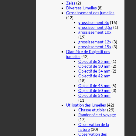
Zeiss
(2)
Diverses jumelles
(8)
Grossissement des jumelles
(42)
grossissement 8x
(16)
grossissement 8,5x
(1)
grossissement 10x
(19)
grossissement 12x
(3)
grossissement 15x
(3)
Diamètre de l'objectif des
jumelles
(42)
Objectif de 25 mm
(1)
Objectif de 30 mm
(2)
Objectif de 34 mm
(2)
Objectif de 42 mm
(18)
Objectif de 45 mm
(5)
Objectif de 50 mm
(3)
Objectif de 56 mm
(11)
Utilisation des jumelles
(42)
Chasse et gibier
(29)
Randonnée et voyage
(17)
Observation de la
nature
(30)
Observation des