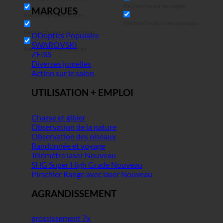
Recherche sur les pages
MARQUES
Recherche dans le titre
Recherche dans les messages
Recherche dans le contenu
DDoptics
SWAROVSKI
Recherche dans l'extrait
ZEISS
Diverses jumelles
Action sur le salon
UTILISATION + EMPLOI
Chasse et gibier
Observation de la nature
Observation des oiseaux
Randonnée et voyage
Télémètre laser
SHG Super High Grade
Pirschler Range avec laser
AGRANDISSEMENT
grossissement 7x