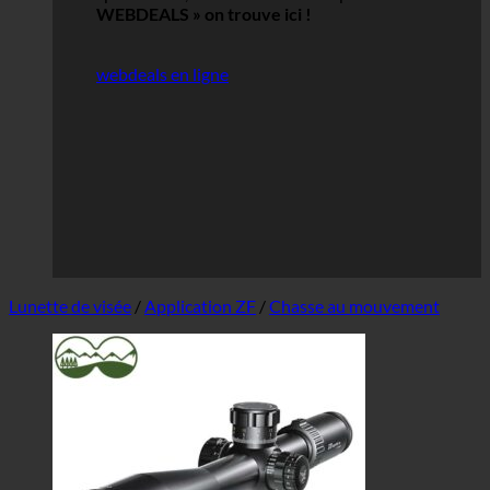
WEBDEALS »
on trouve ici !
webdeals en ligne
Lunette de visée
/
Application ZF
/
Chasse au mouvement