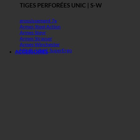
TIGES PERFORÉES UNIC | S-W
grossissement 7x
Armes Steel Action
Armes Steyr
Armes Strasser
Armes Winchester
NEUF : UNIC SuperErgo
ACCESSOIRES