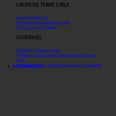
CROIX DE TERRE CIBLE
grossissement 7x
Montages de lunettes de visée
SEM Contre de Ziegler
FEDERKIEL
Broderie à la plume d'oie
Technique de travail de la broderie à la plume
d'oie
Ceinture en cuir | Produits de broderie Federkiel
INFORMATION