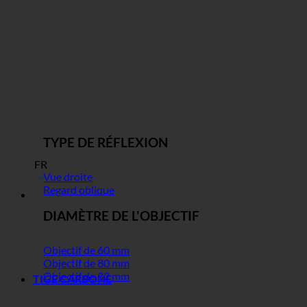
TYPE DE RÉFLEXION
FR
Vue droite
Regard oblique
DIAMÈTRE DE L'OBJECTIF
Objectif de 60 mm
Objectif de 80 mm
Objectif de 82 mm
TIGE CARBONE