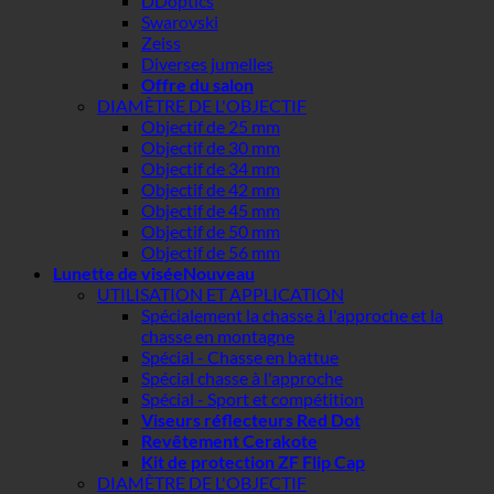
DDoptics
Swarovski
Zeiss
Diverses jumelles
Offre du salon
DIAMÈTRE DE L'OBJECTIF
Objectif de 25 mm
Objectif de 30 mm
Objectif de 34 mm
Objectif de 42 mm
Objectif de 45 mm
Objectif de 50 mm
Objectif de 56 mm
Lunette de visée
UTILISATION ET APPLICATION
Spécialement la chasse à l'approche et la
chasse en montagne
Spécial - Chasse en battue
Spécial chasse à l'approche
Spécial - Sport et compétition
Viseurs réflecteurs Red Dot
Revêtement Cerakote
Kit de protection ZF Flip Cap
DIAMÈTRE DE L'OBJECTIF