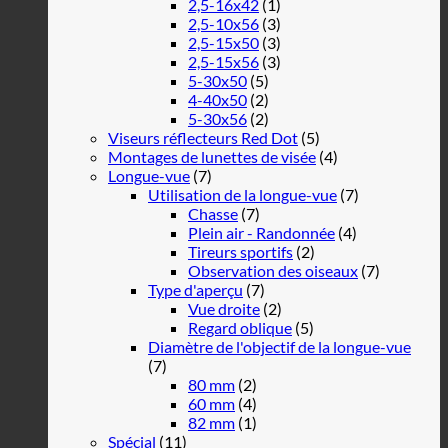
2,5-16x42
(1)
2,5-10x56
(3)
2,5-15x50
(3)
2,5-15x56
(3)
5-30x50
(5)
4-40x50
(2)
5-30x56
(2)
Viseurs réflecteurs Red Dot
(5)
Montages de lunettes de visée
(4)
Longue-vue
(7)
Utilisation de la longue-vue
(7)
Chasse
(7)
Plein air - Randonnée
(4)
Tireurs sportifs
(2)
Observation des oiseaux
(7)
Type d'aperçu
(7)
Vue droite
(2)
Regard oblique
(5)
Diamètre de l'objectif de la longue-vue
(7)
80 mm
(2)
60 mm
(4)
82 mm
(1)
Spécial
(11)