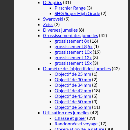
DDoptics
(31)
Pirschler Range
(3)
SHG Super High Grade
(2)
Swarovski
(9)
Zeiss
(2)
Diverses jumelles
(8)
Grossissement des jumelles
(42)
grossissement 8x
(16)
grossissement 8,5x
(1)
grossissement 10x
(19)
grossissement 12x
(3)
grossissement 15x
(3)
Diamètre de l'objectif des jumelles
(42)
Objectif de 25 mm
(1)
Objectif de 30 mm
(2)
Objectif de 34 mm
(2)
Objectif de 42 mm
(18)
Objectif de 45 mm
(5)
Objectif de 50 mm
(3)
Objectif de 56 mm
(11)
Utilisation des jumelles
(42)
Chasse et gibier
(29)
Randonnée et voyage
(17)
Observation de la nature
(30)