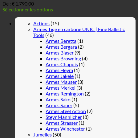
De :
€
1.790,00
Sélectionner les options
Actions
(15)
Armes Tige en carbone UNIC | Fine Ballistic
Tools
(46)
Armes Beretta
(1)
Armes Bergara
(2)
Armes Blaser
(9)
Armes Browning
(4)
Armes Chapuis
(1)
Armes Heym
(1)
Armes Jakele
(1)
Armes Mauser
(3)
Armes Merkel
(3)
Armes Remington
(2)
Armes Sako
(1)
Armes Sauer
(5)
Armes Steel Action
(2)
Steyr Mannlicher
(8)
Armes Strasser
(1)
Armes Winchester
(1)
Jumelles
(50)