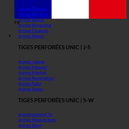
Armes Beretta
Armes Bergara
Armes Blaser
FR
Armes Browning
Armes Chapuis
Armes Heym
TIGES PERFORÉES UNIC | J-S
Armes Jakele
Armes Mauser
Armes Merkel
Armes Remington
Armes Sako
Armes Sauer
TIGES PERFORÉES UNIC | S-W
grossissement 7x
Armes Steel Action
Armes Steyr