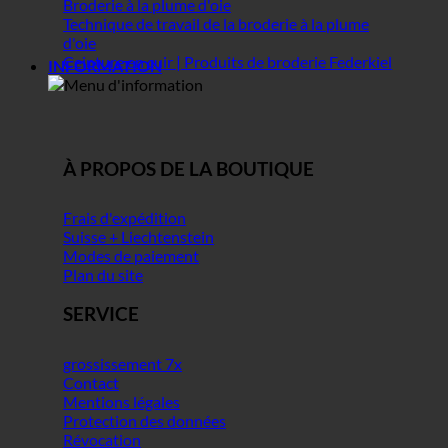
Broderie à la plume d'oie
Technique de travail de la broderie à la plume
d'oie
Ceinture en cuir | Produits de broderie Federkiel
INFORMATION
À PROPOS DE LA BOUTIQUE
Frais d'expédition
Suisse + Liechtenstein
Modes de paiement
Plan du site
SERVICE
grossissement 7x
Contact
Mentions légales
Protection des données
Révocation