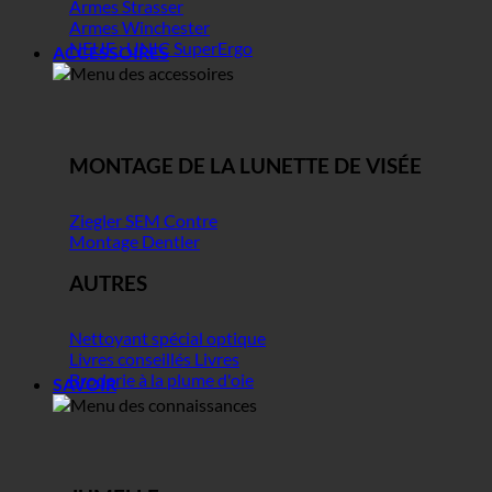
Armes Strasser
Armes Winchester
NEUF : UNIC SuperErgo
ACCESSOIRES
MONTAGE DE LA LUNETTE DE VISÉE
Ziegler SEM Contre
Montage Dentler
AUTRES
Nettoyant spécial optique
Livres conseillés Livres
Broderie à la plume d'oie
SAVOIR