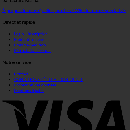
par facture Klarna.
À propos de nous
Quelles jumelles ?
Wiki de termes spécialisés
Direct et rapide
Login + inscription
Modes de paiement
Frais d'expédition
Rétractation / retour
Notre service
Contact
CONDITIONS GÉNÉRALES DE VENTE
Protection des données
Mentions légales