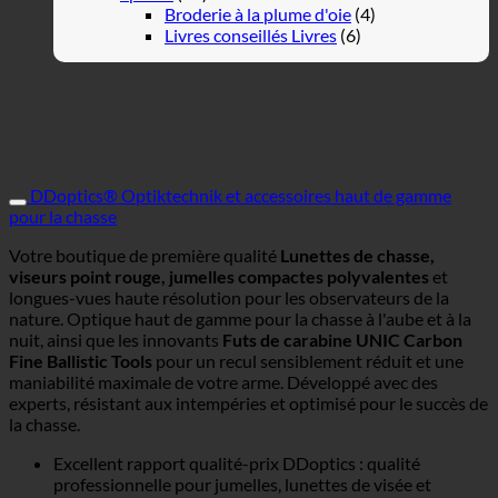
Broderie à la plume d'oie
(4)
Livres conseillés Livres
(6)
DDoptics® Optiktechnik et accessoires haut de gamme
pour la chasse
Votre boutique de première qualité
Lunettes de chasse,
viseurs point rouge, jumelles compactes polyvalentes
et
longues-vues haute résolution pour les observateurs de la
nature. Optique haut de gamme pour la chasse à l'aube et à la
nuit, ainsi que les innovants
Futs de carabine UNIC Carbon
Fine Ballistic Tools
pour un recul sensiblement réduit et une
maniabilité maximale de votre arme. Développé avec des
experts, résistant aux intempéries et optimisé pour le succès de
la chasse.
Excellent rapport qualité-prix DDoptics : qualité
professionnelle pour jumelles, lunettes de visée et