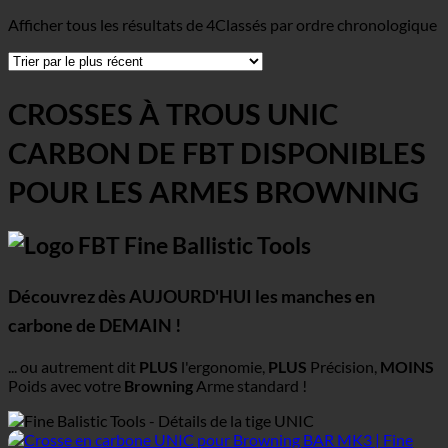
Afficher tous les résultats de 4
Classés par ordre chronologique
CROSSES À TROUS UNIC
CARBON DE FBT DISPONIBLES
POUR LES ARMES BROWNING
Découvrez dès AUJOURD'HUI les manches en
carbone de DEMAIN !
... ou autrement dit
PLUS
l'ergonomie,
PLUS
Précision,
MOINS
Poids avec votre
Browning
Arme standard !