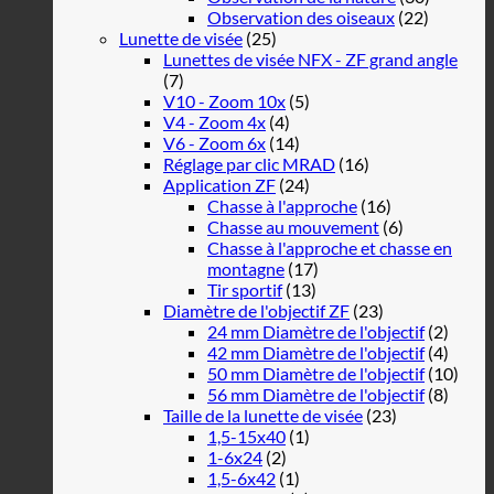
Observation des oiseaux
(22)
Lunette de visée
(25)
Lunettes de visée NFX - ZF grand angle
(7)
V10 - Zoom 10x
(5)
V4 - Zoom 4x
(4)
V6 - Zoom 6x
(14)
Réglage par clic MRAD
(16)
Application ZF
(24)
Chasse à l'approche
(16)
Chasse au mouvement
(6)
Chasse à l'approche et chasse en
montagne
(17)
Tir sportif
(13)
Diamètre de l'objectif ZF
(23)
24 mm Diamètre de l'objectif
(2)
42 mm Diamètre de l'objectif
(4)
50 mm Diamètre de l'objectif
(10)
56 mm Diamètre de l'objectif
(8)
Taille de la lunette de visée
(23)
1,5-15x40
(1)
1-6x24
(2)
1,5-6x42
(1)