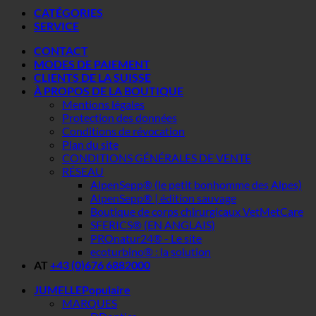
CATÉGORIES
SERVICE
CONTACT
MODES DE PAIEMENT
CLIENTS DE LA SUISSE
À PROPOS DE LA BOUTIQUE
Mentions légales
Protection des données
Conditions de révocation
Plan du site
CONDITIONS GÉNÉRALES DE VENTE
RÉSEAU
AlpenSepp® (le petit bonhomme des Alpes)
AlpenSepp® | édition sauvage
Boutique de corps chirurgicaux VetMetCare
SFERICS® (EN ANGLAIS)
PROnatur24® - Le site
ecoturbino® : la solution
AT
+43 (0)676 6882000
JUMELLE
MARQUES